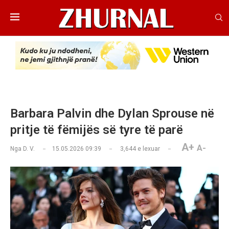
Barbara Palvin dhe Dylan Sprouse në
pritje të fëmijës së tyre të parë
A+
A-
Nga
D. V.
15.05.2026 09:39
3,644
e lexuar