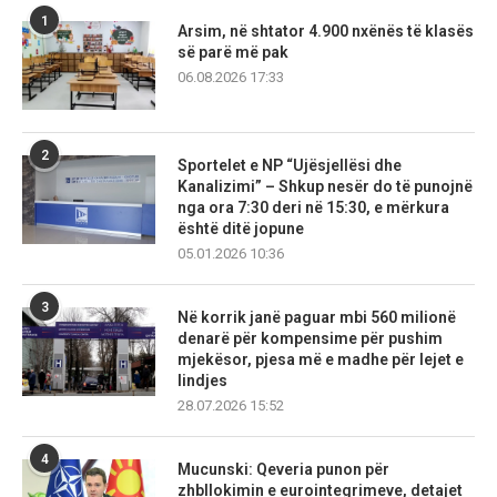
1
Arsim, në shtator 4.900 nxënës të klasës
së parë më pak
06.08.2026 17:33
2
Sportelet e NP “Ujësjellësi dhe
Kanalizimi” – Shkup nesër do të punojnë
nga ora 7:30 deri në 15:30, e mërkura
është ditë jopune
05.01.2026 10:36
3
Në korrik janë paguar mbi 560 milionë
denarë për kompensime për pushim
mjekësor, pjesa më e madhe për lejet e
lindjes
28.07.2026 15:52
4
Mucunski: Qeveria punon për
zhbllokimin e eurointegrimeve, detajet