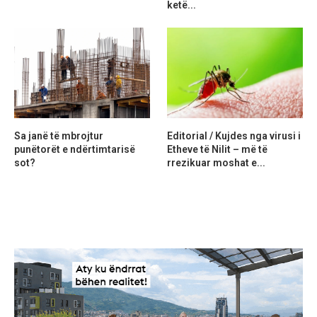
ketë...
Sa janë të mbrojtur
Editorial / Kujdes nga virusi i
punëtorët e ndërtimtarisë
Etheve të Nilit – më të
sot?
rrezikuar moshat e...