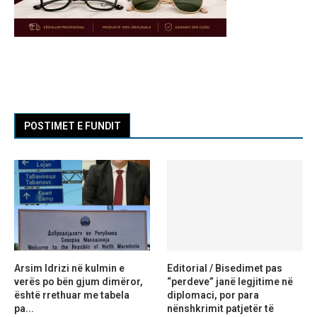
POSTIMET E FUNDIT
Arsim Idrizi në kulmin e
Editorial / Bisedimet pas
verës po bën gjum dimëror,
“perdeve” janë legjitime në
është rrethuar me tabela
diplomaci, por para
pa...
nënshkrimit patjetër të