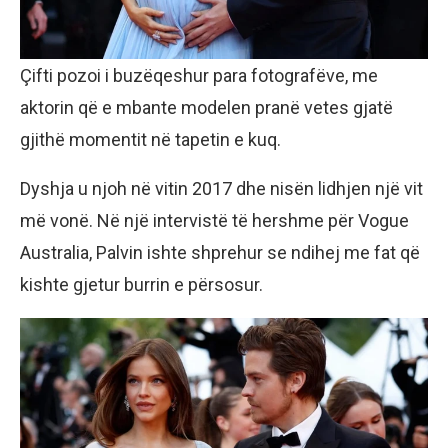
Çifti pozoi i buzëqeshur para fotografëve, me
aktorin që e mbante modelen pranë vetes gjatë
gjithë momentit në tapetin e kuq.
Dyshja u njoh në vitin 2017 dhe nisën lidhjen një vit
më vonë. Në një intervistë të hershme për Vogue
Australia, Palvin ishte shprehur se ndihej me fat që
kishte gjetur burrin e përsosur.