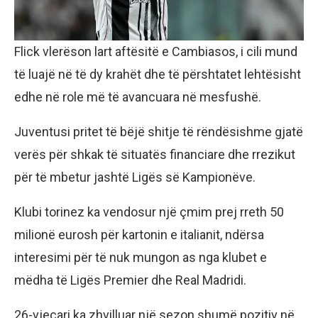
Flick vlerëson lart aftësitë e Cambiasos, i cili mund
të luajë në të dy krahët dhe të përshtatet lehtësisht
edhe në role më të avancuara në mesfushë.
Juventusi pritet të bëjë shitje të rëndësishme gjatë
verës për shkak të situatës financiare dhe rrezikut
për të mbetur jashtë Ligës së Kampionëve.
Klubi torinez ka vendosur një çmim prej rreth 50
milionë eurosh për kartonin e italianit, ndërsa
interesimi për të nuk mungon as nga klubet e
mëdha të Ligës Premier dhe Real Madridi.
26-vjeçari ka zhvilluar një sezon shumë pozitiv në