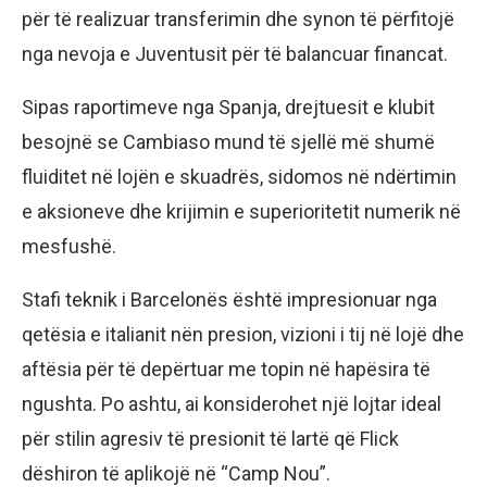
për të realizuar transferimin dhe synon të përfitojë
nga nevoja e Juventusit për të balancuar financat.
Sipas raportimeve nga Spanja, drejtuesit e klubit
besojnë se Cambiaso mund të sjellë më shumë
fluiditet në lojën e skuadrës, sidomos në ndërtimin
e aksioneve dhe krijimin e superioritetit numerik në
mesfushë.
Stafi teknik i Barcelonës është impresionuar nga
qetësia e italianit nën presion, vizioni i tij në lojë dhe
aftësia për të depërtuar me topin në hapësira të
ngushta. Po ashtu, ai konsiderohet një lojtar ideal
për stilin agresiv të presionit të lartë që Flick
dëshiron të aplikojë në “Camp Nou”.