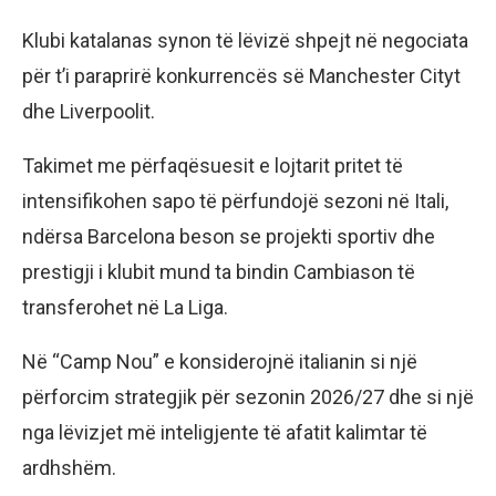
Klubi katalanas synon të lëvizë shpejt në negociata
për t’i paraprirë konkurrencës së Manchester Cityt
dhe Liverpoolit.
Takimet me përfaqësuesit e lojtarit pritet të
intensifikohen sapo të përfundojë sezoni në Itali,
ndërsa Barcelona beson se projekti sportiv dhe
prestigji i klubit mund ta bindin Cambiason të
transferohet në La Liga.
Në “Camp Nou” e konsiderojnë italianin si një
përforcim strategjik për sezonin 2026/27 dhe si një
nga lëvizjet më inteligjente të afatit kalimtar të
ardhshëm.