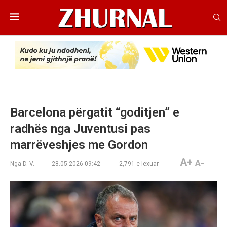
Barcelona përgatit “goditjen” e
radhës nga Juventusi pas
marrëveshjes me Gordon
A+
A-
Nga
D. V.
28.05.2026 09:42
2,791
e lexuar