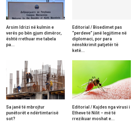
Arsim Idrizi në kulmin e
Editorial / Bisedimet pas
verës po bën gjum dimëror,
“perdeve” janë legjitime në
është rrethuar me tabela
diplomaci, por para
pa...
nënshkrimit patjetër të
ketë...
Sa janë të mbrojtur
Editorial / Kujdes nga virusi i
punëtorët e ndërtimtarisë
Etheve të Nilit – më të
sot?
rrezikuar moshat e...