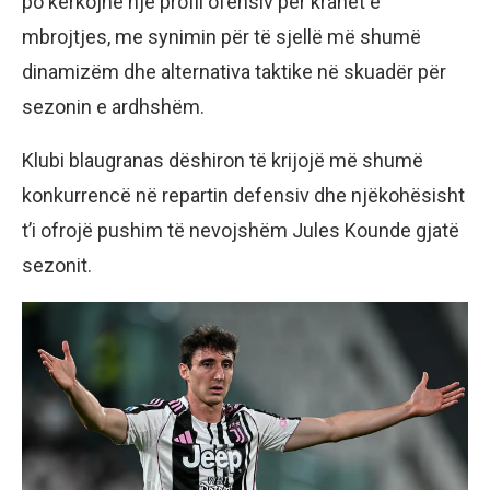
po kërkojnë një profil ofensiv për krahët e
mbrojtjes, me synimin për të sjellë më shumë
dinamizëm dhe alternativa taktike në skuadër për
sezonin e ardhshëm.
Klubi blaugranas dëshiron të krijojë më shumë
konkurrencë në repartin defensiv dhe njëkohësisht
t’i ofrojë pushim të nevojshëm Jules Kounde gjatë
sezonit.