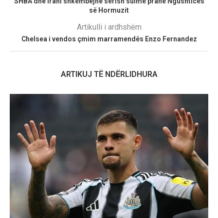
SHBA dhe Irani shkëmbejnë sërish sulme pranë Ngushticës
së Hormuzit
Artikulli i ardhshëm
Chelsea i vendos çmim marramendës Enzo Fernandez
ARTIKUJ TË NDËRLIDHURA