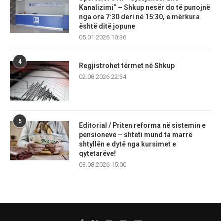
Kanalizimi” – Shkup nesër do të punojnë
nga ora 7:30 deri në 15:30, e mërkura
është ditë jopune
05.01.2026 10:36
4
Regjistrohet tërmet në Shkup
02.08.2026 22:34
5
Editorial / Priten reforma në sistemin e
pensioneve – shteti mund ta marrë
shtyllën e dytë nga kursimet e
qytetarëve!
03.08.2026 15:00