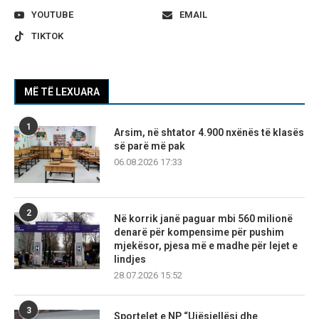
YOUTUBE
EMAIL
TIKTOK
MË TË LEXUARA
1
Arsim, në shtator 4.900 nxënës të klasës
së parë më pak
06.08.2026 17:33
2
Në korrik janë paguar mbi 560 milionë
denarë për kompensime për pushim
mjekësor, pjesa më e madhe për lejet e
lindjes
28.07.2026 15:52
3
Sportelet e NP “Ujësjellësi dhe