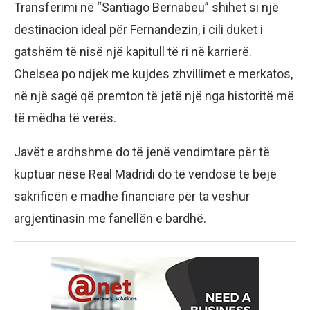
Transferimi në “Santiago Bernabeu” shihet si një
destinacion ideal për Fernandezin, i cili duket i
gatshëm të nisë një kapitull të ri në karrierë.
Chelsea po ndjek me kujdes zhvillimet e merkatos,
në një sagë që premton të jetë një nga historitë më
të mëdha të verës.
Javët e ardhshme do të jenë vendimtare për të
kuptuar nëse Real Madridi do të vendosë të bëjë
sakrificën e madhe financiare për ta veshur
argjentinasin me fanellën e bardhë.