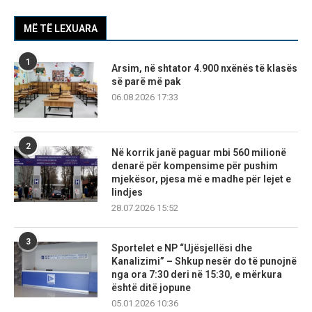
MË TË LEXUARA
1
Arsim, në shtator 4.900 nxënës të klasës
së parë më pak
06.08.2026 17:33
2
Në korrik janë paguar mbi 560 milionë
denarë për kompensime për pushim
mjekësor, pjesa më e madhe për lejet e
lindjes
28.07.2026 15:52
3
Sportelet e NP “Ujësjellësi dhe
Kanalizimi” – Shkup nesër do të punojnë
nga ora 7:30 deri në 15:30, e mërkura
është ditë jopune
05.01.2026 10:36