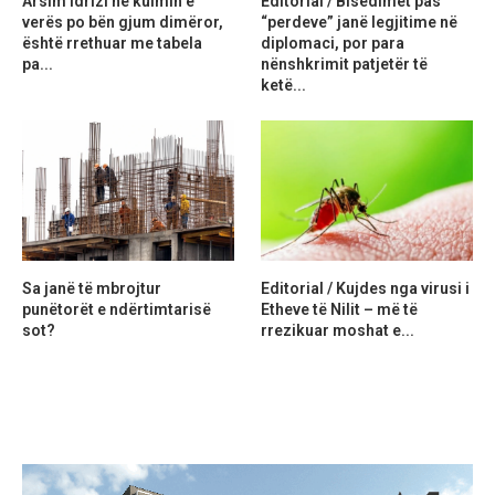
Arsim Idrizi në kulmin e
Editorial / Bisedimet pas
verës po bën gjum dimëror,
“perdeve” janë legjitime në
është rrethuar me tabela
diplomaci, por para
pa...
nënshkrimit patjetër të
ketë...
Sa janë të mbrojtur
Editorial / Kujdes nga virusi i
punëtorët e ndërtimtarisë
Etheve të Nilit – më të
sot?
rrezikuar moshat e...