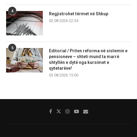
4
Regjistrohet tërmet në Shkup
02.08.2026 22:34
5
Editorial / Priten reforma në sistemin e
pensioneve – shteti mund ta marrë
shtyllën e dytë nga kursimet e
qytetarëve!
03.08.2026 15:00