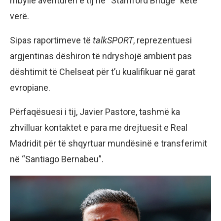
mbyllë aventurën e tij në “Stamford Bridge” këtë
verë.
Sipas raportimeve të
talkSPORT
, reprezentuesi
argjentinas dëshiron të ndryshojë ambient pas
dështimit të Chelseat për t’u kualifikuar në garat
evropiane.
Përfaqësuesi i tij, Javier Pastore, tashmë ka
zhvilluar kontaktet e para me drejtuesit e Real
Madridit për të shqyrtuar mundësinë e transferimit
në “Santiago Bernabeu”.