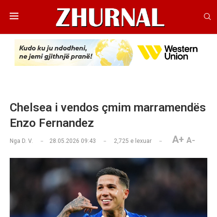
Chelsea i vendos çmim marramendës
Enzo Fernandez
A+
A-
Nga
D. V.
28.05.2026 09:43
2,725
e lexuar