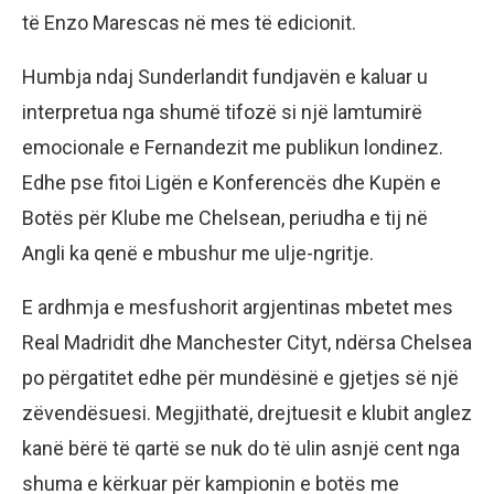
të Enzo Marescas në mes të edicionit.
Humbja ndaj Sunderlandit fundjavën e kaluar u
interpretua nga shumë tifozë si një lamtumirë
emocionale e Fernandezit me publikun londinez.
Edhe pse fitoi Ligën e Konferencës dhe Kupën e
Botës për Klube me Chelsean, periudha e tij në
Angli ka qenë e mbushur me ulje-ngritje.
E ardhmja e mesfushorit argjentinas mbetet mes
Real Madridit dhe Manchester Cityt, ndërsa Chelsea
po përgatitet edhe për mundësinë e gjetjes së një
zëvendësuesi. Megjithatë, drejtuesit e klubit anglez
kanë bërë të qartë se nuk do të ulin asnjë cent nga
shuma e kërkuar për kampionin e botës me