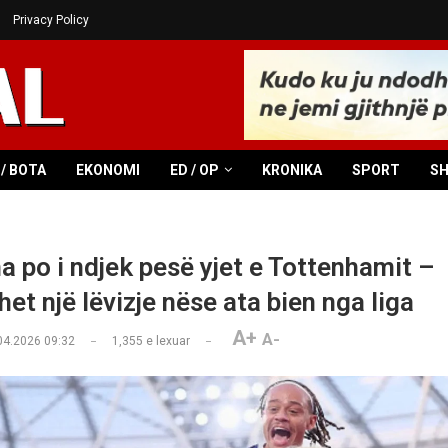
Privacy Policy
/ BOTA
EKONOMI
ED / OP
KRONIKA
SPORT
S
a po i ndjek pesë yjet e Tottenhamit –
het një lëvizje nëse ata bien nga liga
A+
A-
04.2026 09:32
1,355
e lexuar