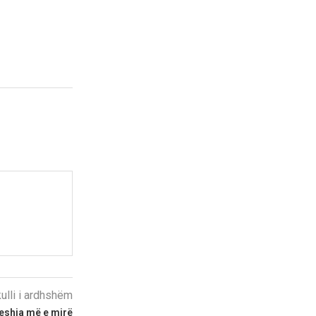
kulli i ardhshëm
deshja më e mirë