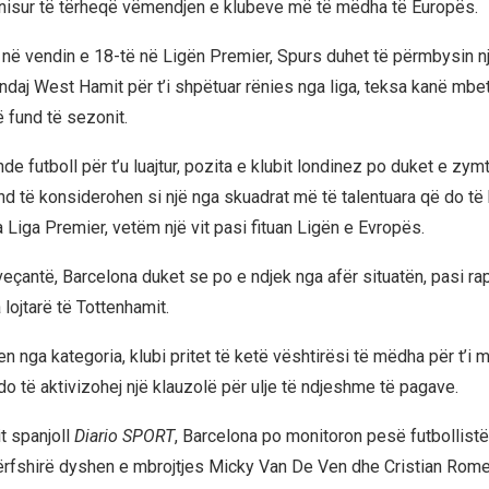
nisur të tërheqë vëmendjen e klubeve më të mëdha të Europës.
në vendin e 18-të në Ligën Premier, Spurs duhet të përmbysin n
 ndaj West Hamit për t’i shpëtuar rënies nga liga, teksa kanë mbe
 fund të sezonit.
e futboll për t’u luajtur, pozita e klubit londinez po duket e zym
nd të konsiderohen si një nga skuadrat më të talentuara që do të 
 Liga Premier, vetëm një vit pasi fituan Ligën e Evropës.
eçantë, Barcelona duket se po e ndjek nga afër situatën, pasi ra
lojtarë të Tottenhamit.
 nga kategoria, klubi pritet të ketë vështirësi të mëdha për t’i mba
o të aktivizohej një klauzolë për ulje të ndjeshme të pagave.
t spanjoll
Diario SPORT
, Barcelona po monitoron pesë futbollistë
ërfshirë dyshen e mbrojtjes Micky Van De Ven dhe Cristian Rome