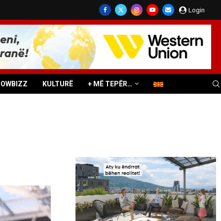
Login
HOWBIZZ
KULTURË
+ MË TEPËR…