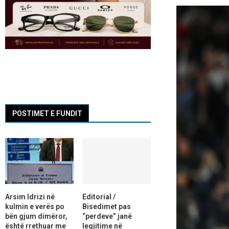
POSTIMET E FUNDIT
Arsim Idrizi në
Editorial /
kulmin e verës po
Bisedimet pas
bën gjum dimëror,
“perdeve” janë
është rrethuar me
legjitime në