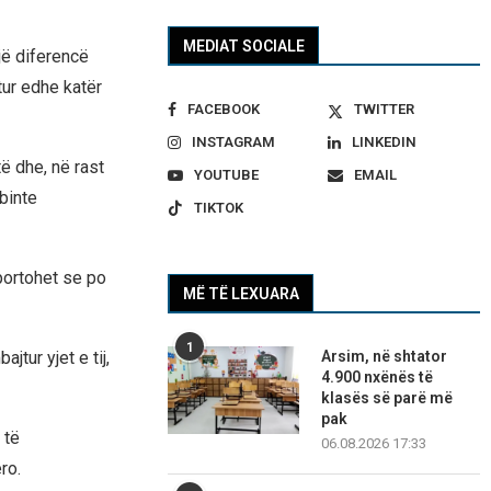
MEDIAT SOCIALE
jë diferencë
tur edhe katër
FACEBOOK
TWITTER
INSTAGRAM
LINKEDIN
të dhe, në rast
YOUTUBE
EMAIL
binte
TIKTOK
portohet se po
MË TË LEXUARA
1
Arsim, në shtator
jtur yjet e tij,
4.900 nxënës të
klasës së parë më
pak
 të
06.08.2026 17:33
ro.