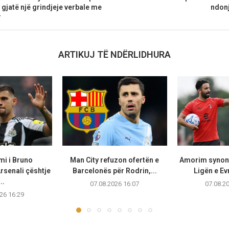
gjatë një grindjeje verbale me
ndonj
r
ARTIKUJ TË NDËRLIDHURA
mi i Bruno
Man City refuzon ofertën e
Amorim synon
rsenali çështje
Barcelonës për Rodrin,...
Ligën e Ev
..
07.08.2026 16:07
07.08.2
26 16:29