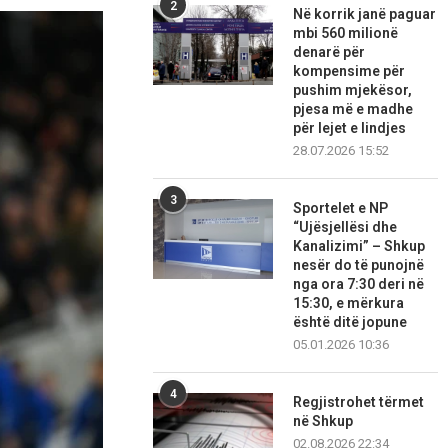
2
Në korrik janë paguar
mbi 560 milionë
denarë për
kompensime për
pushim mjekësor,
pjesa më e madhe
për lejet e lindjes
28.07.2026 15:52
3
Sportelet e NP
“Ujësjellësi dhe
Kanalizimi” – Shkup
nesër do të punojnë
nga ora 7:30 deri në
15:30, e mërkura
është ditë jopune
05.01.2026 10:36
4
Regjistrohet tërmet
në Shkup
02.08.2026 22:34