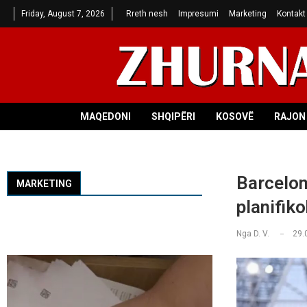
Friday, August 7, 2026
Rreth nesh
Impresumi
Marketing
Kontakt
MAQEDONI
SHQIPËRI
KOSOVË
RAJON 
Barcelon
MARKETING
planifiko
Nga
D. V.
29.