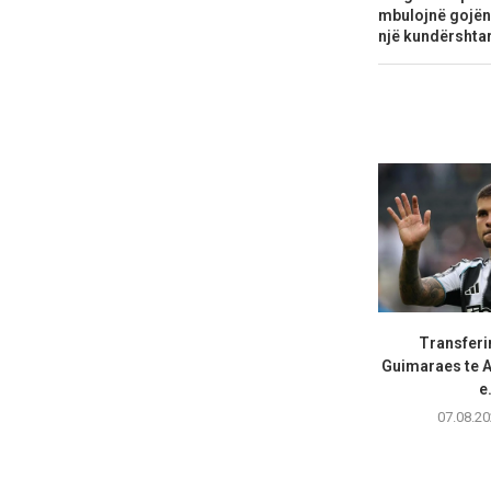
mbulojnë gojën 
një kundërshta
Transferi
Guimaraes te A
e.
07.08.20