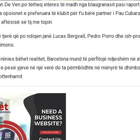
n De Ven po tërheq interes të madh nga blaugranasit pasi raport
a opsionet e preferuara të klubit për t’u bërë partner i Pau Cubar
aftësisë së tij me topin.
tjerë që po ndiqen janë Lucas Bergvall, Pedro Porro dhe ish-pro
Simons.
rënies bëhet realitet, Barcelona mund të përfitojë ndjeshëm në af
 e pesë yjeve në një verë do ta përmblidhte në mënyrë të dhim
ottenhamit.