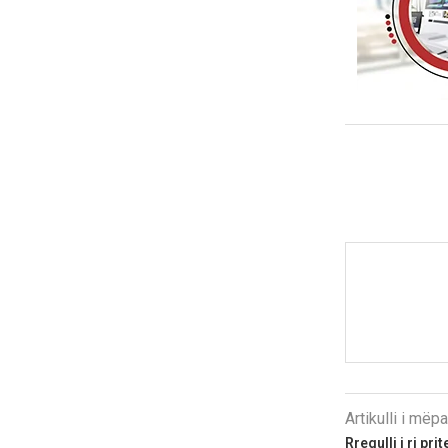
Artikulli i më
Rregulli i ri prit