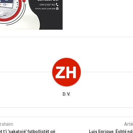
D. V.
parshëm
Arti
et t’i ‘sakatojë’ futbollistët që
Luis Enrique: Është n