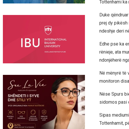
Tottenhami ka 
Duke qëndruar 
prej dy pikësh
ndeshje deri në
Edhe pse ka end
rënieje, ata mu
ndonjëherë nga
Në mënyrë të v
monitoron disa 
Nëse Spurs bien
sidomos pasi d
Sipas mediumi
Tottenhamit, p