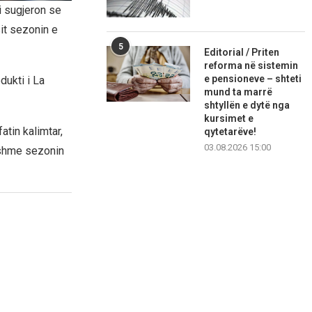
i sugjeron se
sit sezonin e
5
Editorial / Priten
reforma në sistemin
e pensioneve – shteti
dukti i La
mund ta marrë
shtyllën e dytë nga
kursimet e
atin kalimtar,
qytetarëve!
03.08.2026 15:00
bshme sezonin