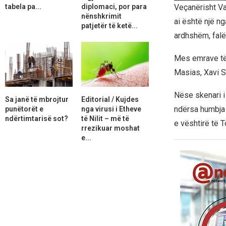
tabela pa...
diplomaci, por para
Veçanërisht Va
nënshkrimit
ai është një ng
patjetër të ketë...
ardhshëm, falë 
Mes emrave të 
Masias, Xavi 
Nëse skenari i 
Sa janë të mbrojtur
Editorial / Kujdes
ndërsa humbja
punëtorët e
nga virusi i Etheve
ndërtimtarisë sot?
të Nilit – më të
e vështirë të T
rrezikuar moshat
e...