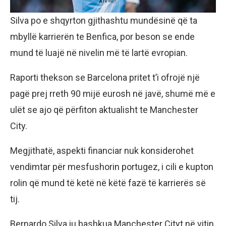
Silva po e shqyrton gjithashtu mundësinë që ta
mbyllë karrierën te Benfica, por beson se ende
mund të luajë në nivelin më të lartë evropian.
Raporti thekson se Barcelona pritet t’i ofrojë një
pagë prej rreth 90 mijë eurosh në javë, shumë më e
ulët se ajo që përfiton aktualisht te Manchester
City.
Megjithatë, aspekti financiar nuk konsiderohet
vendimtar për mesfushorin portugez, i cili e kupton
rolin që mund të ketë në këtë fazë të karrierës së
tij.
Bernardo Silva iu bashkua Manchester Cityt në vitin