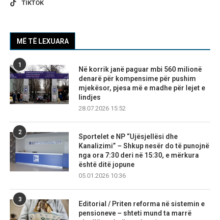
TIKTOK
MË TË LEXUARA
1
Në korrik janë paguar mbi 560 milionë
denarë për kompensime për pushim
mjekësor, pjesa më e madhe për lejet e
lindjes
28.07.2026 15:52
2
Sportelet e NP “Ujësjellësi dhe
Kanalizimi” – Shkup nesër do të punojnë
nga ora 7:30 deri në 15:30, e mërkura
është ditë jopune
05.01.2026 10:36
3
Editorial / Priten reforma në sistemin e
pensioneve – shteti mund ta marrë