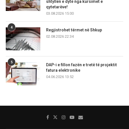
shtyllën e dytë nga kursimet e
qytetarëve!
03.08.2026 15:00
4
Regjistrohet tërmet në Shkup
02.08.2026 22:34
5
DAP-i e fillon fazën e tretë të projektit
fatura elektronike
04.06.2026 13:52