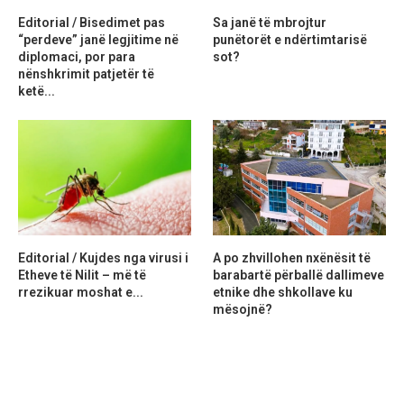
Editorial / Bisedimet pas
Sa janë të mbrojtur
“perdeve” janë legjitime në
punëtorët e ndërtimtarisë
diplomaci, por para
sot?
nënshkrimit patjetër të
ketë...
Editorial / Kujdes nga virusi i
A po zhvillohen nxënësit të
Etheve të Nilit – më të
barabartë përballë dallimeve
rrezikuar moshat e...
etnike dhe shkollave ku
mësojnë?