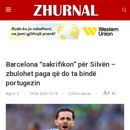
Barcelona “sakrifikon” për Silvën –
zbulohet paga që do ta bindë
portugezin
A+
A-
Nga
D. V.
29.05.2026 10:14
2,054
e lexuar