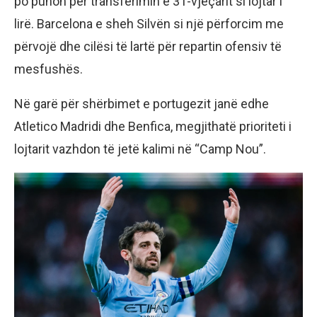
po punon për transferimin e 31-vjeçarit si lojtar i
lirë. Barcelona e sheh Silvën si një përforcim me
përvojë dhe cilësi të lartë për repartin ofensiv të
mesfushës.
Në garë për shërbimet e portugezit janë edhe
Atletico Madridi dhe Benfica, megjithatë prioriteti i
lojtarit vazhdon të jetë kalimi në “Camp Nou”.