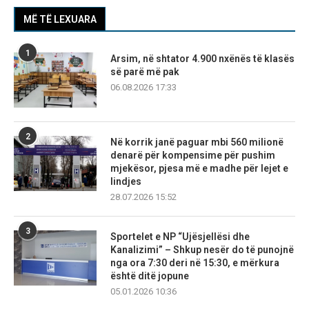
MË TË LEXUARA
1
Arsim, në shtator 4.900 nxënës të klasës
së parë më pak
06.08.2026 17:33
2
Në korrik janë paguar mbi 560 milionë
denarë për kompensime për pushim
mjekësor, pjesa më e madhe për lejet e
lindjes
28.07.2026 15:52
3
Sportelet e NP “Ujësjellësi dhe
Kanalizimi” – Shkup nesër do të punojnë
nga ora 7:30 deri në 15:30, e mërkura
është ditë jopune
05.01.2026 10:36