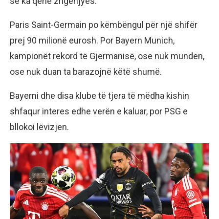
se ka qenë zhgënjyes.
Paris Saint-Germain po këmbëngul për një shifër
prej 90 milionë eurosh. Por Bayern Munich,
kampionët rekord të Gjermanisë, ose nuk munden,
ose nuk duan ta barazojnë këtë shumë.
Bayerni dhe disa klube të tjera të mëdha kishin
shfaqur interes edhe verën e kaluar, por PSG e
bllokoi lëvizjen.