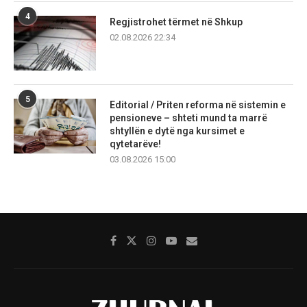
4
Regjistrohet tërmet në Shkup
02.08.2026 22:34
5
Editorial / Priten reforma në sistemin e
pensioneve – shteti mund ta marrë
shtyllën e dytë nga kursimet e
qytetarëve!
03.08.2026 15:00