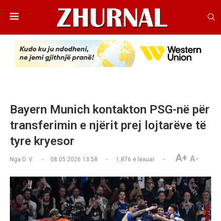
Bayern Munich kontakton PSG-në për
transferimin e njërit prej lojtarëve të
tyre kryesor
A+
A-
Nga
D. V.
08.05.2026 13:58
1,876
e lexuar