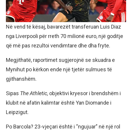
Në vend të kësaj, bavarezët transferuan Luis Diaz
nga Liverpooli për rreth 70 milionë euro, një goditje
që më pas rezultoi vendimtare dhe dha fryte.
Megjithatë, raportimet sugjerojnë se skuadra e
Mynihut po kërkon ende një tjetër sulmues të
gjithanshëm.
Sipas
The Athletic,
objektivi kryesor i brendshëm i
klubit në afatin kalimtar është Yan Diomande i
Leipzigut.
Po Barcola? 23-vjeçari është i “ngujuar” në një rol