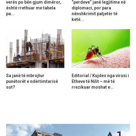
verës po bën gjum dimëror,
“perdeve” janë legjitime në
është rrethuar me tabela
diplomaci, por para
pa...
nënshkrimit patjetër të
ketë...
Sa janë të mbrojtur
Editorial / Kujdes nga virusi i
punëtorët e ndërtimtarisë
Etheve të Nilit – më të
sot?
rrezikuar moshat e...