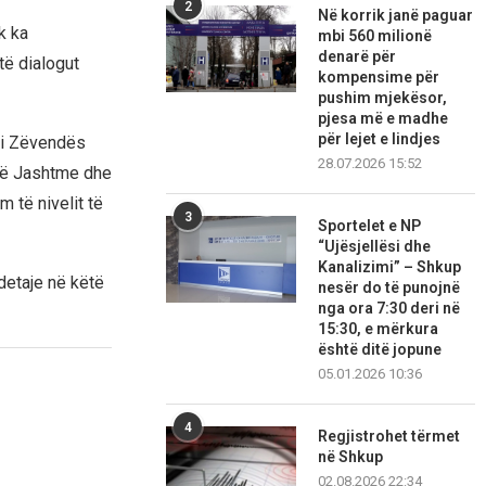
2
Në korrik janë paguar
k ka
mbi 560 milionë
denarë për
të dialogut
kompensime për
pushim mjekësor,
pjesa më e madhe
për lejet e lindjes
X i Zëvendës
28.07.2026 15:52
të Jashtme dhe
m të nivelit të
3
Sportelet e NP
“Ujësjellësi dhe
Kanalizimi” – Shkup
detaje në këtë
nesër do të punojnë
nga ora 7:30 deri në
15:30, e mërkura
është ditë jopune
05.01.2026 10:36
4
Regjistrohet tërmet
në Shkup
02.08.2026 22:34