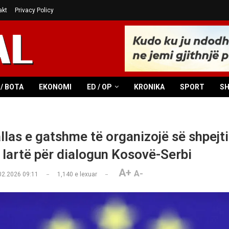
akt
Privacy Policy
/ BOTA
EKONOMI
ED / OP
KRONIKA
SPORT
S
llas e gatshme të organizojë së shpejti
ë lartë për dialogun Kosovë-Serbi
A+
A-
02.2026 09:11
1,140
e lexuar