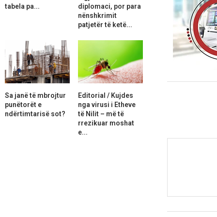
tabela pa...
diplomaci, por para
nënshkrimit
patjetër të ketë...
Sa janë të mbrojtur
Editorial / Kujdes
punëtorët e
nga virusi i Etheve
ndërtimtarisë sot?
të Nilit – më të
rrezikuar moshat
e...