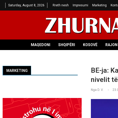
Saturday, August 8, 2026
Rreth nesh
Impresumi
Marketing
Kont
MAQEDONI
SHQIPËRI
KOSOVË
RAJON 
BE-ja: Ka
MARKETING
nivelit t
Nga
D. V.
23.