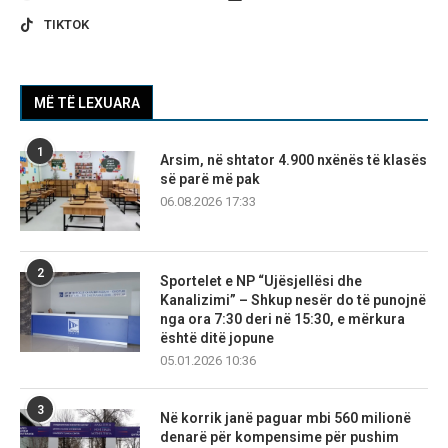
TIKTOK
MË TË LEXUARA
1
Arsim, në shtator 4.900 nxënës të klasës
së parë më pak
06.08.2026 17:33
2
Sportelet e NP “Ujësjellësi dhe
Kanalizimi” – Shkup nesër do të punojnë
nga ora 7:30 deri në 15:30, e mërkura
është ditë jopune
05.01.2026 10:36
3
Në korrik janë paguar mbi 560 milionë
denarë për kompensime për pushim