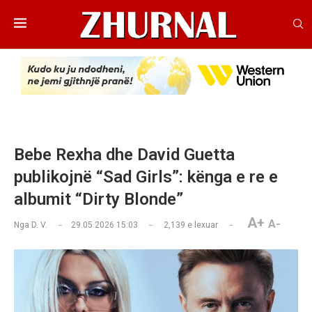
Bebe Rexha dhe David Guetta
publikojnë “Sad Girls”: kënga e re e
albumit “Dirty Blonde”
A+
A-
Nga
D. V.
29.05.2026 15:03
2,139
e lexuar