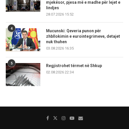
mjekësor, pjesa më e madhe për lejet e
lindjes
28.07.2026 15:52
4
Mucunski: Qeveria punon për
zhbllokimin e eurointegrimeve, detajet
nuk thuhen
03.08.2026 16:35
5
Regjistrohet tërmet në Shkup
02.08.2026 22:34