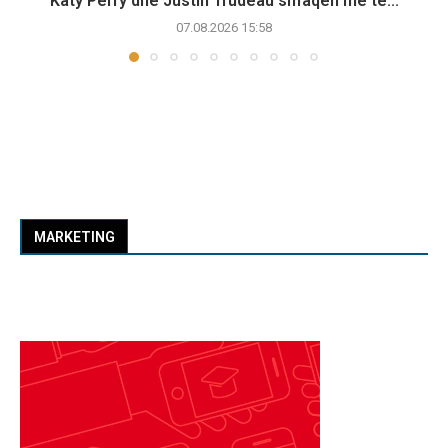
Katy Perry dhe Justin Trudeau shfaqen më të...
07.08.2026 15:58
MARKETING