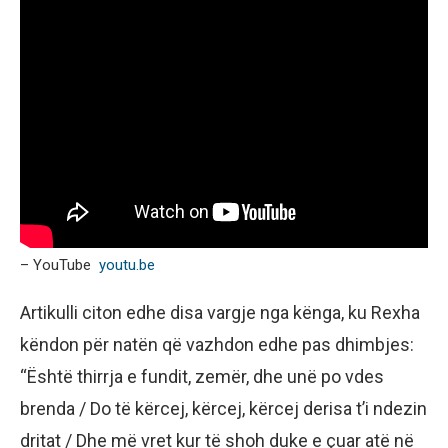
– YouTube
youtu.be
Artikulli citon edhe disa vargje nga kënga, ku Rexha
këndon për natën që vazhdon edhe pas dhimbjes:
“Është thirrja e fundit, zemër, dhe unë po vdes
brenda / Do të kërcej, kërcej, kërcej derisa t’i ndezin
dritat / Dhe më vret kur të shoh duke e çuar atë në