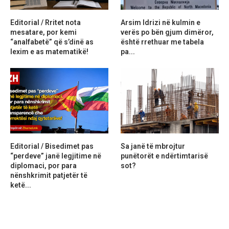
Editorial / Rritet nota
Arsim Idrizi në kulmin e
mesatare, por kemi
verës po bën gjum dimëror,
“analfabetë” që s’dinë as
është rrethuar me tabela
lexim e as matematikë!
pa...
Editorial / Bisedimet pas
Sa janë të mbrojtur
“perdeve” janë legjitime në
punëtorët e ndërtimtarisë
diplomaci, por para
sot?
nënshkrimit patjetër të
ketë...