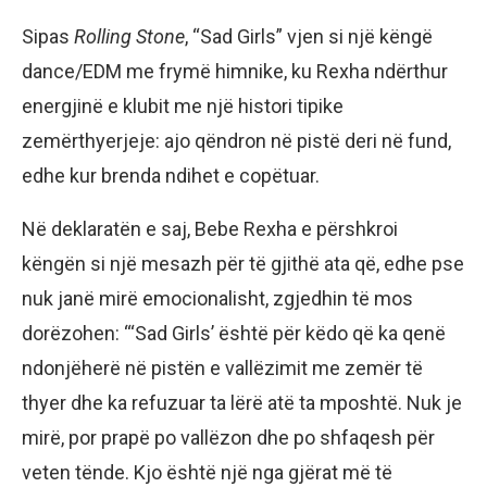
Sipas
Rolling Stone
, “Sad Girls” vjen si një këngë
dance/EDM me frymë himnike, ku Rexha ndërthur
energjinë e klubit me një histori tipike
zemërthyerjeje: ajo qëndron në pistë deri në fund,
edhe kur brenda ndihet e copëtuar.
Në deklaratën e saj, Bebe Rexha e përshkroi
këngën si një mesazh për të gjithë ata që, edhe pse
nuk janë mirë emocionalisht, zgjedhin të mos
dorëzohen: “‘Sad Girls’ është për këdo që ka qenë
ndonjëherë në pistën e vallëzimit me zemër të
thyer dhe ka refuzuar ta lërë atë ta mposhtë. Nuk je
mirë, por prapë po vallëzon dhe po shfaqesh për
veten tënde. Kjo është një nga gjërat më të