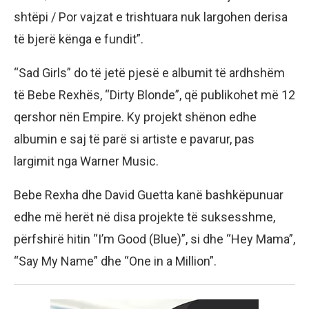
shtëpi / Por vajzat e trishtuara nuk largohen derisa
të bjerë kënga e fundit”.
“Sad Girls” do të jetë pjesë e albumit të ardhshëm
të Bebe Rexhës, “Dirty Blonde”, që publikohet më 12
qershor nën Empire. Ky projekt shënon edhe
albumin e saj të parë si artiste e pavarur, pas
largimit nga Warner Music.
Bebe Rexha dhe David Guetta kanë bashkëpunuar
edhe më herët në disa projekte të suksesshme,
përfshirë hitin “I’m Good (Blue)”, si dhe “Hey Mama”,
“Say My Name” dhe “One in a Million”.