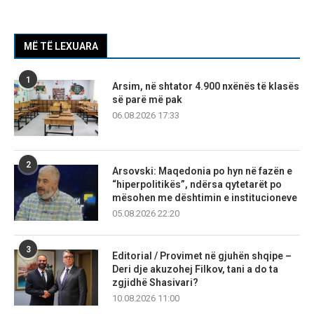
MË TË LEXUARA
1
Arsim, në shtator 4.900 nxënës të klasës
së parë më pak
06.08.2026 17:33
2
Arsovski: Maqedonia po hyn në fazën e
“hiperpolitikës”, ndërsa qytetarët po
mësohen me dështimin e institucioneve
05.08.2026 22:20
3
Editorial / Provimet në gjuhën shqipe –
Deri dje akuzohej Filkov, tani a do ta
zgjidhë Shasivari?
10.08.2026 11:00