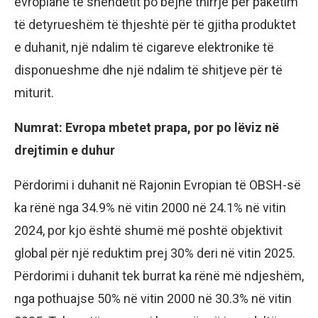
evropiane të shëndetit po bëjnë thirrje për paketim
të detyrueshëm të thjeshtë për të gjitha produktet
e duhanit, një ndalim të cigareve elektronike të
disponueshme dhe një ndalim të shitjeve për të
miturit.
Numrat: Evropa mbetet prapa, por po lëviz në
drejtimin e duhur
Përdorimi i duhanit në Rajonin Evropian të OBSH-së
ka rënë nga 34.9% në vitin 2000 në 24.1% në vitin
2024, por kjo është shumë më poshtë objektivit
global për një reduktim prej 30% deri në vitin 2025.
Përdorimi i duhanit tek burrat ka rënë më ndjeshëm,
nga pothuajse 50% në vitin 2000 në 30.3% në vitin