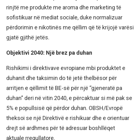
rinjtë me produkte me aroma dhe marketing të
sofistikuar në mediat sociale, duke normalizuar
përdorimin e nikotinës me qëllim që të krijojë varësi
gjatë gjithë jetës.
Objektivi 2040: Një brez pa duhan
Rishikimi i direktivave evropiane mbi produktet e
duhanit dhe taksimin do të jetë thelbësor për
arritjen e qëllimit të BE-së për një “gjeneratë pa
duhan” deri në vitin 2040, e përcaktuar si më pak se
5% e popullsisë që përdor duhan. OBSH/Evropë
theksoi se një Direktivë e rishikuar dhe e orientuar
drejt së ardhmes për të adresuar boshllëqet
aktuale rregullatore.