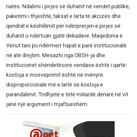
natës. Ndalimi i pirjes së duhanit në vendet publike,
paketimi i thjeshtë, taksat e larta të akcizës dhe
qendrat e këshillimit për ndërprerjen e pirjes së
duhanit u ndërtuan gjatë dekadave. Maqedonia e
Veriut tani po ndërmerr hapat e parë institucionalë
në atë drejtim. Mesazhi nga OBSH-ja dhe
institucionet shëndetësore vendase është i qartë:
kostoja e mosveprimit është në mënyrë
disproporcionale më e lartë se kostoja e
parandalimit. Tridhjetë e tetë miliardë denarë në vit
janë një argument i mjaftueshëm.