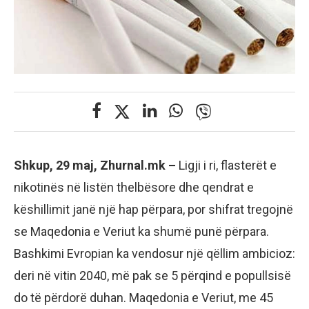
Shkup, 29 maj, Zhurnal.mk –
Ligji i ri, flasterët e
nikotinës në listën thelbësore dhe qendrat e
këshillimit janë një hap përpara, por shifrat tregojnë
se Maqedonia e Veriut ka shumë punë përpara.
Bashkimi Evropian ka vendosur një qëllim ambicioz:
deri në vitin 2040, më pak se 5 përqind e popullsisë
do të përdorë duhan. Maqedonia e Veriut, me 45