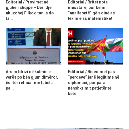
Editorial / Provimet në
Editorial / Rritet nota
gjuhën shqipe – Deri dje
mesatare, por kemi
akuzohej Filkov, tani a do
“analfabetë” që s’dinë as
ta...
lexim e as matematikë!
Arsim Idrizi në kulmin e
Editorial / Bisedimet pas
verës po bën gjum dimëror,
“perdeve” janë legjitime në
është rrethuar me tabela
diplomaci, por para
pa...
nënshkrimit patjetër të
ketë...