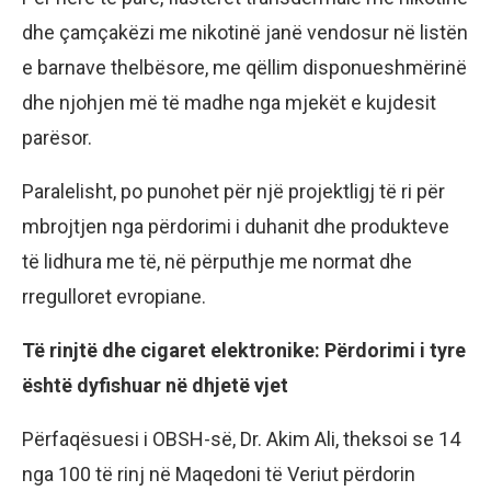
dhe çamçakëzi me nikotinë janë vendosur në listën
e barnave thelbësore, me qëllim disponueshmërinë
dhe njohjen më të madhe nga mjekët e kujdesit
parësor.
Paralelisht, po punohet për një projektligj të ri për
mbrojtjen nga përdorimi i duhanit dhe produkteve
të lidhura me të, në përputhje me normat dhe
rregulloret evropiane.
Të rinjtë dhe cigaret elektronike: Përdorimi i tyre
është dyfishuar në dhjetë vjet
Përfaqësuesi i OBSH-së, Dr. Akim Ali, theksoi se 14
nga 100 të rinj në Maqedoni të Veriut përdorin