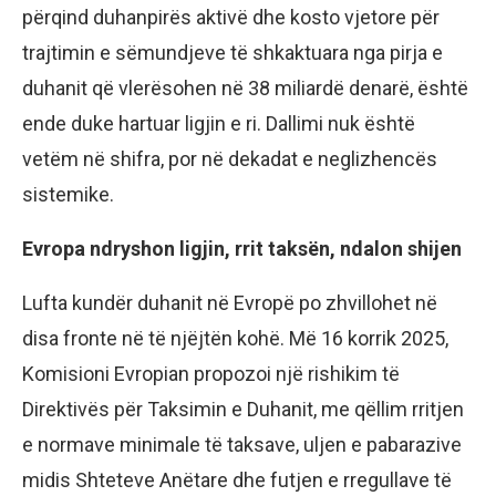
përqind duhanpirës aktivë dhe kosto vjetore për
trajtimin e sëmundjeve të shkaktuara nga pirja e
duhanit që vlerësohen në 38 miliardë denarë, është
ende duke hartuar ligjin e ri. Dallimi nuk është
vetëm në shifra, por në dekadat e neglizhencës
sistemike.
Evropa ndryshon ligjin, rrit taksën, ndalon shijen
Lufta kundër duhanit në Evropë po zhvillohet në
disa fronte në të njëjtën kohë. Më 16 korrik 2025,
Komisioni Evropian propozoi një rishikim të
Direktivës për Taksimin e Duhanit, me qëllim rritjen
e normave minimale të taksave, uljen e pabarazive
midis Shteteve Anëtare dhe futjen e rregullave të