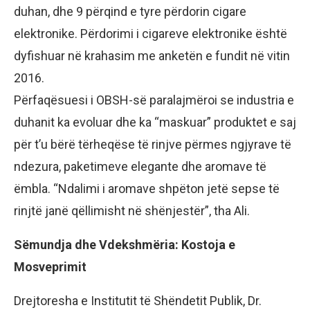
duhan, dhe 9 përqind e tyre përdorin cigare
elektronike. Përdorimi i cigareve elektronike është
dyfishuar në krahasim me anketën e fundit në vitin
2016.
Përfaqësuesi i OBSH-së paralajmëroi se industria e
duhanit ka evoluar dhe ka “maskuar” produktet e saj
për t’u bërë tërheqëse të rinjve përmes ngjyrave të
ndezura, paketimeve elegante dhe aromave të
ëmbla. “Ndalimi i aromave shpëton jetë sepse të
rinjtë janë qëllimisht në shënjestër”, tha Ali.
Sëmundja dhe Vdekshmëria: Kostoja e
Mosveprimit
Drejtoresha e Institutit të Shëndetit Publik, Dr.