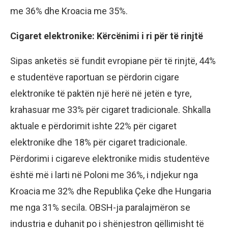
me 36% dhe Kroacia me 35%.
Cigaret elektronike: Kërcënimi i ri për të rinjtë
Sipas anketës së fundit evropiane për të rinjtë, 44%
e studentëve raportuan se përdorin cigare
elektronike të paktën një herë në jetën e tyre,
krahasuar me 33% për cigaret tradicionale. Shkalla
aktuale e përdorimit ishte 22% për cigaret
elektronike dhe 18% për cigaret tradicionale.
Përdorimi i cigareve elektronike midis studentëve
është më i larti në Poloni me 36%, i ndjekur nga
Kroacia me 32% dhe Republika Çeke dhe Hungaria
me nga 31% secila. OBSH-ja paralajmëron se
industria e duhanit po i shënjestron qëllimisht të