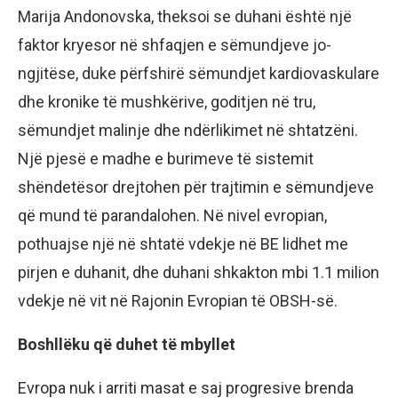
Marija Andonovska, theksoi se duhani është një
faktor kryesor në shfaqjen e sëmundjeve jo-
ngjitëse, duke përfshirë sëmundjet kardiovaskulare
dhe kronike të mushkërive, goditjen në tru,
sëmundjet malinje dhe ndërlikimet në shtatzëni.
Një pjesë e madhe e burimeve të sistemit
shëndetësor drejtohen për trajtimin e sëmundjeve
që mund të parandalohen. Në nivel evropian,
pothuajse një në shtatë vdekje në BE lidhet me
pirjen e duhanit, dhe duhani shkakton mbi 1.1 milion
vdekje në vit në Rajonin Evropian të OBSH-së.
Boshllëku që duhet të mbyllet
Evropa nuk i arriti masat e saj progresive brenda