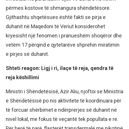
përmes kostove të shmangura shëndetësore.
Gjithashtu shqetësues është fakti se pirja e
duhanit në Maqedoni të Veriut konsiderohet
kryesisht një fenomen i pranueshëm shoqëror dhe
vetëm 17 përqind e qytetarëve shprehin miratimin
e pirjes së duhanit.
Shteti reagon: Ligj i ri, ilaçe të reja, qendra të
reja këshillimi
Ministri i Shëndetësisë, Azir Aliu, njoftoi se Ministria
e Shëndetësisë po nis aktivitete të koordinuara për
të forcuar shërbimet e ndërprerjes së duhanit në
nivel lokal, me fokus të veçantë tek popullata e re.
Për herë të parë, flasterët transdermalë me nikotinë