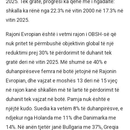
2025. Tek gratë, progresi ka qenë më i ngadaltë:
shkalla ka rënë nga 22.3% në vitin 2000 në 17.3% në
vitin 2025.
Rajoni Evropian është i vetmi rajon i OBSH-së që
nuk pritet të përmbushë objektivin global të një
reduktimi prej 30% të përdorimit të duhanit tek
gratë deri në vitin 2025. Më shumë se 40% e
duhanpirëseve femra në botë jetojnë në Rajonin
Evropian, dhe vajzat e moshës 13 deri në 15 vjeç
në rajon kanë shkallën më të lartë të përdorimit të
duhanit tek vajzat në botë. Pamja nuk është e
njëjtë kudo. Suedia ka vetëm 8% të duhanpirësve, e
ndjekur nga Holanda me 11% dhe Danimarka me
14%. Në anën tjetër janë Bullgaria me 37%, Greqia