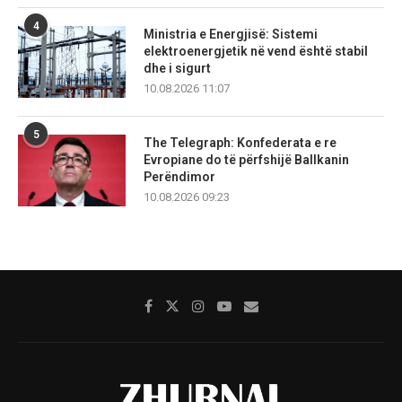
4
Ministria e Energjisë: Sistemi
elektroenergjetik në vend është stabil
dhe i sigurt
10.08.2026 11:07
5
The Telegraph: Konfederata e re
Evropiane do të përfshijë Ballkanin
Perëndimor
10.08.2026 09:23