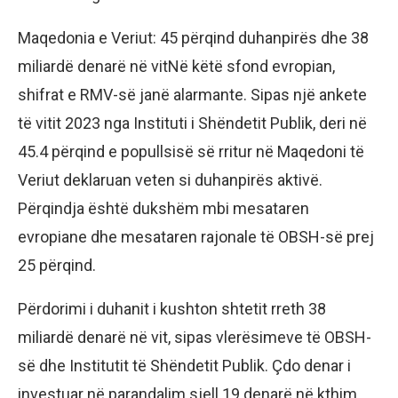
Maqedonia e Veriut: 45 përqind duhanpirës dhe 38
miliardë denarë në vitNë këtë sfond evropian,
shifrat e RMV-së janë alarmante. Sipas një ankete
të vitit 2023 nga Instituti i Shëndetit Publik, deri në
45.4 përqind e popullsisë së rritur në Maqedoni të
Veriut deklaruan veten si duhanpirës aktivë.
Përqindja është dukshëm mbi mesataren
evropiane dhe mesataren rajonale të OBSH-së prej
25 përqind.
Përdorimi i duhanit i kushton shtetit rreth 38
miliardë denarë në vit, sipas vlerësimeve të OBSH-
së dhe Institutit të Shëndetit Publik. Çdo denar i
investuar në parandalim sjell 19 denarë në kthim