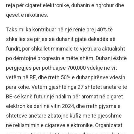
reja për cigaret elektronike, duhanin e ngrohur dhe
qeset e nikotinës.
Taksimi ka kontribuar në një rënie prej 40% të
shkallës së pirjes së duhanit gjatë dekadës së
fundit, por shkallët minimale të vjetruara aktualisht
po dëmtojnë progresin e mëtejshëm. Duhani është
përgjegjës për pothuajse 700,000 vdekje në vit
vetëm në BE, dhe rreth 50% e duhanpirësve vdesin
para kohe. Vetëm gjashtë nga 27 shtetet anëtare të
BE-së kanë futur një ndalim për aromat në cigaret
elektronike deri në vitin 2024, dhe rreth gjysma e
shteteve anëtare zbatojnë kufizime të pjesshme
në reklamimin e cigareve elektronike. Organizatat