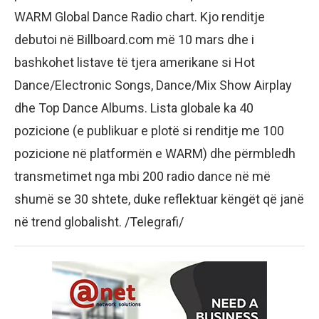
WARM Global Dance Radio chart. Kjo renditje
debutoi në Billboard.com më 10 mars dhe i
bashkohet listave të tjera amerikane si Hot
Dance/Electronic Songs, Dance/Mix Show Airplay
dhe Top Dance Albums. Lista globale ka 40
pozicione (e publikuar e plotë si renditje me 100
pozicione në platformën e WARM) dhe përmbledh
transmetimet nga mbi 200 radio dance në më
shumë se 30 shtete, duke reflektuar këngët që janë
në trend globalisht. /Telegrafi/