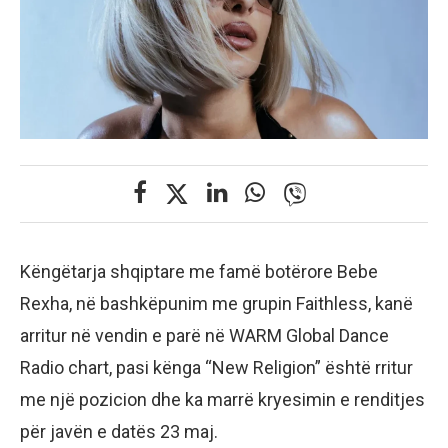
Këngëtarja shqiptare me famë botërore Bebe
Rexha, në bashkëpunim me grupin Faithless, kanë
arritur në vendin e parë në WARM Global Dance
Radio chart, pasi kënga “New Religion” është rritur
me një pozicion dhe ka marrë kryesimin e renditjes
për javën e datës 23 maj.