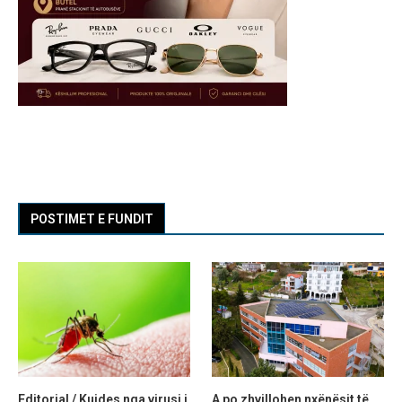
POSTIMET E FUNDIT
Editorial / Kujdes nga virusi i
A po zhvillohen nxënësit të