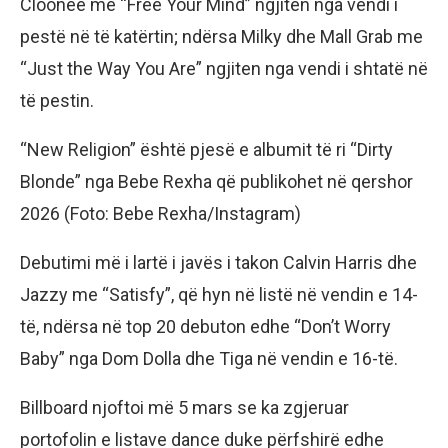
Cloonee me “Free Your Mind” ngjiten nga vendi i
pestë në të katërtin; ndërsa Milky dhe Mall Grab me
“Just the Way You Are” ngjiten nga vendi i shtatë në
të pestin.
“New Religion” është pjesë e albumit të ri “Dirty
Blonde” nga Bebe Rexha që publikohet në qershor
2026 (Foto: Bebe Rexha/Instagram)
Debutimi më i lartë i javës i takon Calvin Harris dhe
Jazzy me “Satisfy”, që hyn në listë në vendin e 14-
të, ndërsa në top 20 debuton edhe “Don’t Worry
Baby” nga Dom Dolla dhe Tiga në vendin e 16-të.
Billboard njoftoi më 5 mars se ka zgjeruar
portofolin e listave dance duke përfshirë edhe