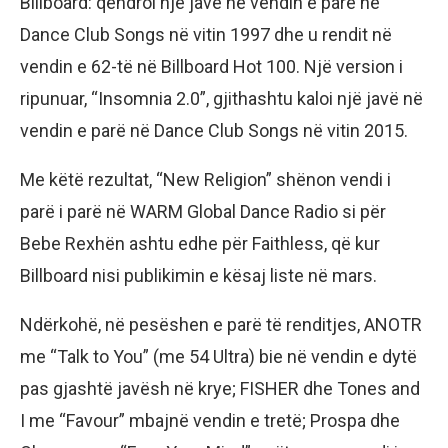
Billboard: qëndroi një javë në vendin e parë në
Dance Club Songs në vitin 1997 dhe u rendit në
vendin e 62-të në Billboard Hot 100. Një version i
ripunuar, “Insomnia 2.0”, gjithashtu kaloi një javë në
vendin e parë në Dance Club Songs në vitin 2015.
Me këtë rezultat, “New Religion” shënon vendi i
parë i parë në WARM Global Dance Radio si për
Bebe Rexhën ashtu edhe për Faithless, që kur
Billboard nisi publikimin e kësaj liste në mars.
Ndërkohë, në pesëshen e parë të renditjes, ANOTR
me “Talk to You” (me 54 Ultra) bie në vendin e dytë
pas gjashtë javësh në krye; FISHER dhe Tones and
I me “Favour” mbajnë vendin e tretë; Prospa dhe