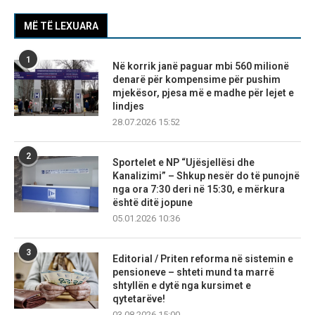
MË TË LEXUARA
1
Në korrik janë paguar mbi 560 milionë
denarë për kompensime për pushim
mjekësor, pjesa më e madhe për lejet e
lindjes
28.07.2026 15:52
2
Sportelet e NP “Ujësjellësi dhe
Kanalizimi” – Shkup nesër do të punojnë
nga ora 7:30 deri në 15:30, e mërkura
është ditë jopune
05.01.2026 10:36
3
Editorial / Priten reforma në sistemin e
pensioneve – shteti mund ta marrë
shtyllën e dytë nga kursimet e
qytetarëve!
03.08.2026 15:00