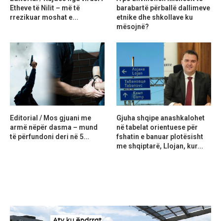
Etheve të Nilit – më të
barabartë përballë dallimeve
rrezikuar moshat e...
etnike dhe shkollave ku
mësojnë?
Editorial / Mos gjuani me
Gjuha shqipe anashkalohet
armë nëpër dasma – mund
në tabelat orientuese për
të përfundoni deri në 5...
fshatin e banuar plotësisht
me shqiptarë, Llojan, kur...