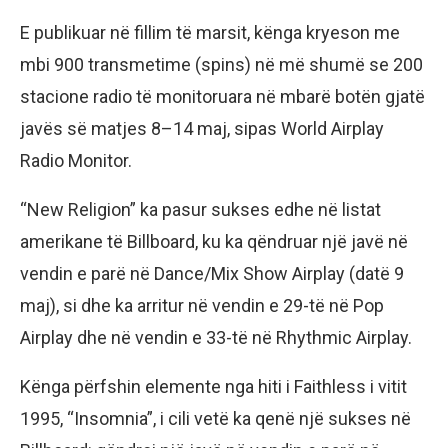
E publikuar në fillim të marsit, kënga kryeson me
mbi 900 transmetime (spins) në më shumë se 200
stacione radio të monitoruara në mbarë botën gjatë
javës së matjes 8–14 maj, sipas World Airplay
Radio Monitor.
“New Religion” ka pasur sukses edhe në listat
amerikane të Billboard, ku ka qëndruar një javë në
vendin e parë në Dance/Mix Show Airplay (datë 9
maj), si dhe ka arritur në vendin e 29-të në Pop
Airplay dhe në vendin e 33-të në Rhythmic Airplay.
Kënga përfshin elemente nga hiti i Faithless i vitit
1995, “Insomnia”, i cili vetë ka qenë një sukses në