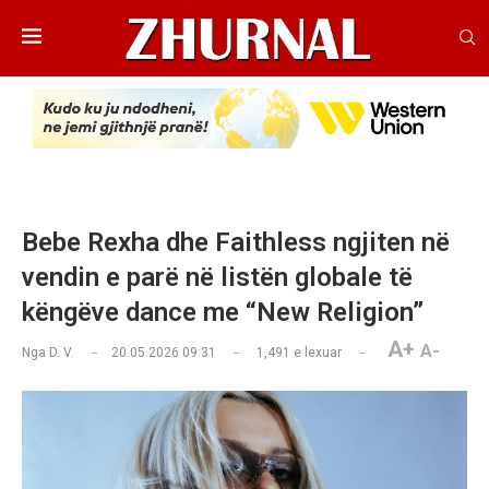
Bebe Rexha dhe Faithless ngjiten në
vendin e parë në listën globale të
këngëve dance me “New Religion”
A+
A-
Nga
D. V.
20.05.2026 09:31
1,491
e lexuar