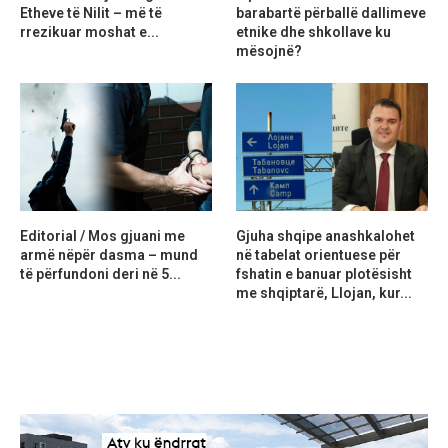
Etheve të Nilit – më të
barabartë përballë dallimeve
rrezikuar moshat e...
etnike dhe shkollave ku
mësojnë?
Editorial / Mos gjuani me
Gjuha shqipe anashkalohet
armë nëpër dasma – mund
në tabelat orientuese për
të përfundoni deri në 5...
fshatin e banuar plotësisht
me shqiptarë, Llojan, kur...