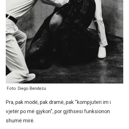
Foto: Diego Bendezu
Pra, pak modë, pak dramë, pak “kompjuteri im i
vjetër po më gjykon”, por gjithsesi funksionon
shumë mirë.