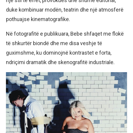
një stil të errët, provokues dhe shumë editorial,
duke kombinuar modën, teatrin dhe një atmosferë
pothuajse kinematografike.
Në fotografitë e publikuara, Bebe shfaqet me flokë
të shkurtër biondë dhe me disa veshje të
guximshme, ku dominojnë kontrastet e forta,
ndriçimi dramatik dhe skenografitë industriale.