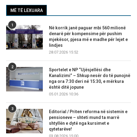
MË TË LEXUARA
1
Në korrik janë paguar mbi 560 milionë
denarë për kompensime për pushim
mjekësor, pjesa më e madhe për lejet e
lindjes
28.07.2026 15:52
2
Sportelet e NP “Ujësjellësi dhe
Kanalizimi” – Shkup nesër do të punojnë
nga ora 7:30 deri në 15:30, e mërkura
është ditë jopune
05.01.2026 10:36
3
Editorial / Priten reforma në sistemin e
pensioneve – shteti mund ta marrë
shtyllën e dytë nga kursimet e
qytetarëve!
03.08.2026 15:00