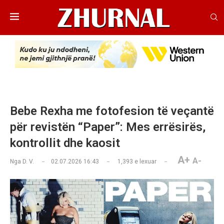
Bebe Rexha me fotofesion të veçantë
për revistën “Paper”: Mes errësirës,
kontrollit dhe kaosit
A+
A-
Nga
D. V.
02.07.2026 16:43
1,393
e lexuar