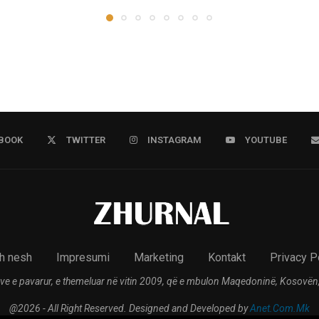
BOOK
TWITTER
INSTAGRAM
YOUTUBE
h nesh
Impresumi
Marketing
Kontakt
Privacy P
ve e pavarur, e themeluar në vitin 2009, që e mbulon Maqedoninë, Kosovën,
@2026 - All Right Reserved. Designed and Developed by
Anet.Com.Mk