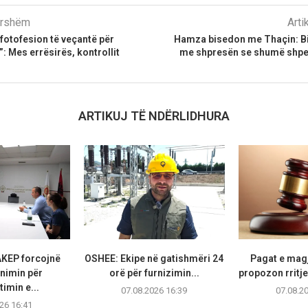
parshëm
Arti
fotofesion të veçantë për
Hamza bisedon me Thaçin: B
: Mes errësirës, kontrollit
me shpresën se shumë shpej
ARTIKUJ TË NDËRLIDHURA
KEP forcojnë
OSHEE: Ekipe në gatishmëri 24
Pagat e magj
nimin për
orë për furnizimin...
propozon rritje
imin e...
07.08.2026 16:39
07.08.2
26 16:41