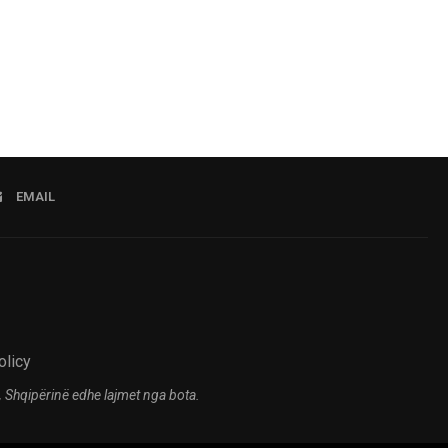
EMAIL
olicy
 Shqipërinë edhe lajmet nga bota.