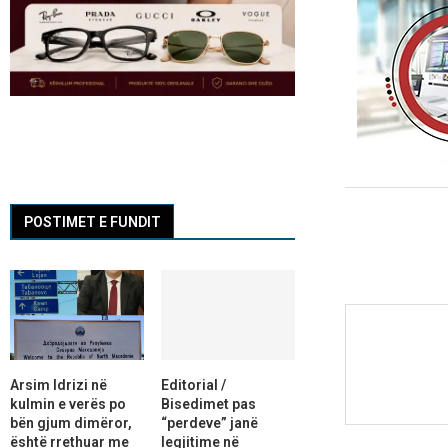
POSTIMET E FUNDIT
Arsim Idrizi në
Editorial /
kulmin e verës po
Bisedimet pas
bën gjum dimëror,
“perdeve” janë
është rrethuar me
legjitime në