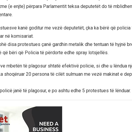
tme (e enjte) përpara Parlamentit teksa deputetët do të mblidhe
ntare.
estuesve kanë goditur me vezë deputetët, çka ka bërë që policia 
ar në komisariat.
kohë disa protestues çanë gardhin metalik dhe tentuan të hyjnë b
ë që bëri që Policia të përdorte edhe spray lotsjellës.
eve mbetën të plagosur shtatë efektivë policie, si dhe u lëndua n
ka shoqëruar 20 persona të cilët sulmuan me vezë makinat e dep
olicë janë të plagosur, e po ashtu edhe 5 protestues të lënduar.