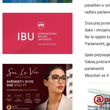
paraditen e so
radhës parlame
Disa prej prot
duke i shoqëru
Në të njëjtën 
Parlamentit, gj
Gjatë përplasj
Sakaq policia 
parlamentit.
Mësohet se 9 p