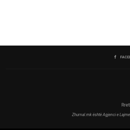
FACE
Rret
Zhurnal.mk është Agjenci e Lajme