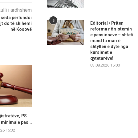
kulli i ardhshëm
iseda përfundoi
5
Editorial / Priten
t do të shihemi
reforma në sistemin
në Kosovë
e pensioneve – shteti
mund ta marrë
shtyllën e dytë nga
kursimet e
qytetarëve!
03.08.2026 15:00
istratëve, PS
Gonxhja: Shqipëria vijon
Rritet me 127
 minimale pas...
trendin rritës në turizëm,
qarkullimi 
mbi...
026 16:32
07.08.2
07.08.2026 15:04