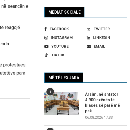
n në seancën e
MEDIAT SOCIALE
të reagojë
FACEBOOK
TWITTER
INSTAGRAM
LINKEDIN
renda
YOUTUBE
EMAIL
TIKTOK
jë protestues.
utetëve para
MË TË LEXUARA
1
Arsim, në shtator
4.900 nxënës të
klasës së parë më
pak
06.08.2026 17:33