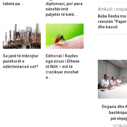
tabela pa...
diplomaci, por para
Artikulli i më
nënshkrimit
patjetër të ketë...
Bebe Rexha me 
revistën “Paper”
dhe kaosit
Sa janë të mbrojtur
Editorial / Kujdes
punëtorët e
nga virusi i Etheve
ndërtimtarisë sot?
të Nilit – më të
rrezikuar moshat
e...
Dogana dhe A
bashkëpu
përshpejt
07.08.20