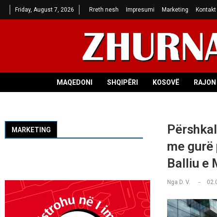
Friday, August 7, 2026
Rreth nesh
Impresumi
Marketing
Kontakt
MAQEDONI
SHQIPËRI
KOSOVË
RAJON 
Përshkal
MARKETING
me gurë p
Balliu e
Nga
D. V.
02.