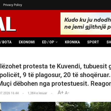
Privacy Policy
/ BOTA
EKONOMI
ED / OP
KRONIKA
SPORT
S
lëzohet protesta te Kuvendi, tubuesit 
olicët, 9 të plagosur, 20 të shoqëruar.
 Muçi dëbohen nga protestuesit. Reag
A+
A-
07.2026 16:44
1,384
e lexuar