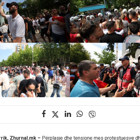
rrik, Zhurnal.mk –
Përplasje dhe tensione mes protestuesve dh