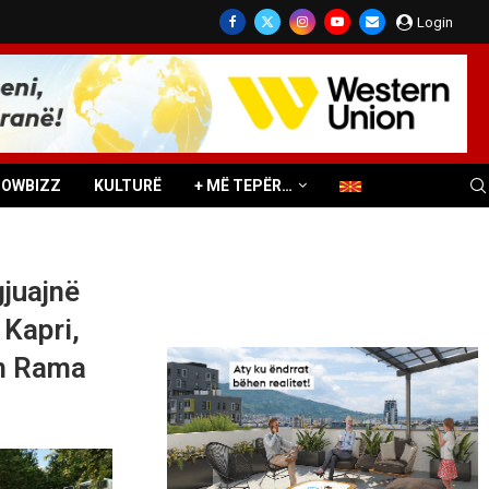
Login
HOWBIZZ
KULTURË
+ MË TEPËR…
gjuajnë
 Kapri,
on Rama