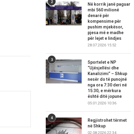
2
Në korrik janë paguar
mbi 560 milionë
denarë për
kompensime për
pushim mjekësor,
pjesa më e madhe
për lejet e lindjes
28.07.2026 15:52
3
Sportelet e NP
“Ujësjellësi dhe
Kanalizimi” – Shkup
nesër do të punojnë
nga ora 7:30 deri në
15:30, e mërkura
është ditë jopune
05.01.2026 10:36
4
Regjistrohet tërmet
në Shkup
02.08.2026 22:34