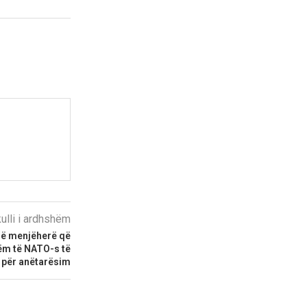
kulli i ardhshëm
jë menjëherë që
ëm të NATO-s të
j për anëtarësim