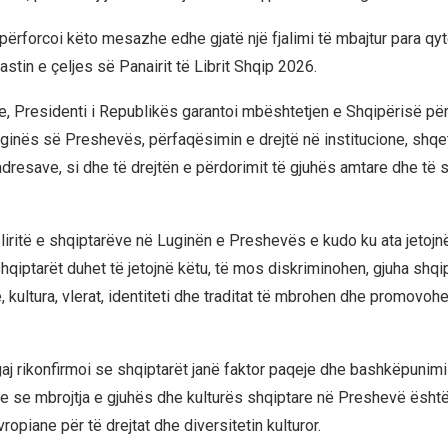
i përforcoi këto mesazhe edhe gjatë një fjalimi të mbajtur para qy
tin e çeljes së Panairit të Librit Shqip 2026.
ale, Presidenti i Republikës garantoi mbështetjen e Shqipërisë pë
ginës së Preshevës, përfaqësimin e drejtë në institucione, shqe
adresave, si dhe të drejtën e përdorimit të gjuhës amtare dhe të
 liritë e shqiptarëve në Luginën e Preshevës e kudo ku ata jetojn
hqiptarët duhet të jetojnë këtu, të mos diskriminohen, gjuha shqi
ë, kultura, vlerat, identiteti dhe traditat të mbrohen dhe promovohe
aj rikonfirmoi se shqiptarët janë faktor paqeje dhe bashkëpunimi
 se mbrojtja e gjuhës dhe kulturës shqiptare në Preshevë është
opiane për të drejtat dhe diversitetin kulturor.