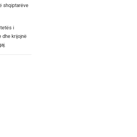
të shqiptarëve
tetës i
 dhe krijojnë
aj.