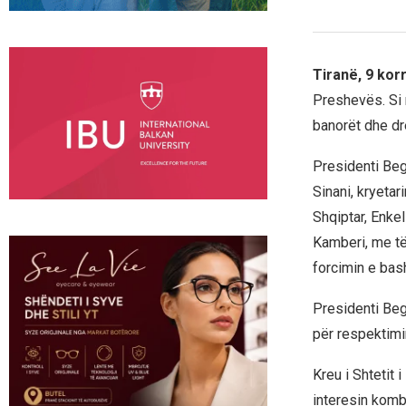
Tiranë, 9 kor
Preshevës. Si 
banorët dhe dr
Presidenti Beg
Sinani, kryetar
Shqiptar, Enke
Kamberi, me të
forcimin e bash
Presidenti Beg
për respektimin
Kreu i Shtetit 
interesin komb