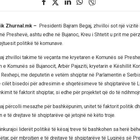
rik Zhurnal.mk –
Presidenti Bajram Begaj, zhvilloi sot një vizitë
në Preshevë, ashtu edhe në Bujanoc, Kreu i Shtetit u prit me pë
ejtuesit politikë të komunave.
aj zhvilloi takime të veçanta me kryetaren e Komunës së Preshe
in e Komunës së Bujanocit, Arbër Pajaziti, kryetarin e Këshillit K
l Rexhepi, me deputetin e vetëm shqiptar në Parlamentin e Serbi
 cilët bisedoi për adresimin e shqetësimeve të shqiptarëve të L
kimit të faktorit shqiptar, si edhe për projektet që do të ndihmojn
aj përcolli mesazhe për bashkëpunim, unitet të faktorit politik d
 e të drejtave të shqiptarëve që jetojnë në këto troje.
i inkurajoi liderët politikë të kësaj treve të bashkohen sa herë bëhe
ëtar, për mbrojtjen e të drejtave të shqiptarëve të Luginës së P