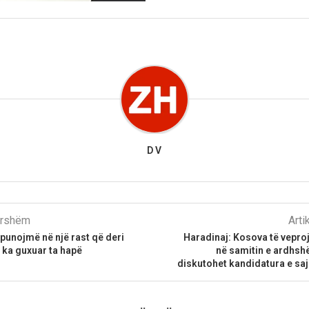
D V
parshëm
Arti
 punojmë në një rast që deri
Haradinaj: Kosova të vepro
 ka guxuar ta hapë
në samitin e ardhsh
diskutohet kandidatura e sa