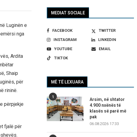
MEDIAT SOCIALE
 në Luginën e
FACEBOOK
TWITTER
rzemërsi nga
INSTAGRAM
LINKEDIN
YOUTUBE
EMAIL
vës, Ardita
TIKTOK
ombëtar
së, Shaip
uginës, për
MË TË LEXUARA
ë rininë.
1
Arsim, në shtator
he përpjekje
4.900 nxënës të
klasës së parë më
pak
06.08.2026 17:33
t fjalë për
reshevës.