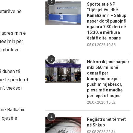
2
Sportelet e NP
“Ujësjellësi dhe
tetarëve në
Kanalizimi” – Shkup
nesër do të punojnë
nga ora 7:30 deri në
15:30, e mërkura
r adresimin e
është ditë jopune
tësimin për
05.01.2026 10:36
 simboleve
3
Në korrik janë paguar
mbi 560 milionë
ë duhen të
denarë për
kompensime për
pe të përdoret
pushim mjekësor,
n”, theksoi
pjesa më e madhe
për lejet e lindjes
28.07.2026 15:52
 në Ballkanin
4
 pjesë e
Regjistrohet tërmet
në Shkup
02.08.2026 22:34