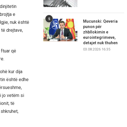
injitetin
rojtja e
5
Mucunski: Qeveria
gjie, nuk është
punon për
të drejtave,
zhbllokimin e
eurointegrimeve,
detajet nuk thuhen
03.08.2026 16:35
 ftuar që
re.
ohë kur dija
etin është edhe
tërsueshme,
i jo vetëm si
onit, të
 shkruhet,