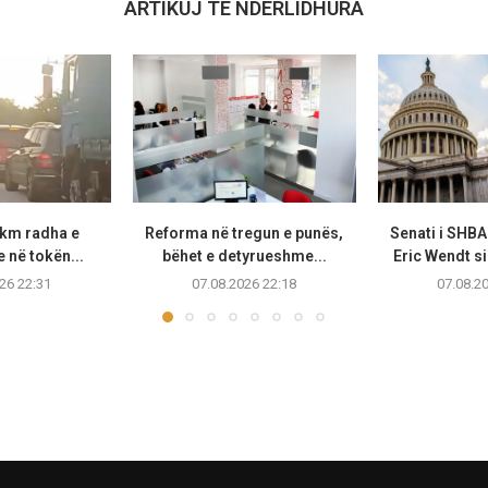
ARTIKUJ TË NDËRLIDHURA
 km radha e
Reforma në tregun e punës,
Senati i SHB
 në tokën...
bëhet e detyrueshme...
Eric Wendt s
26 22:31
07.08.2026 22:18
07.08.2