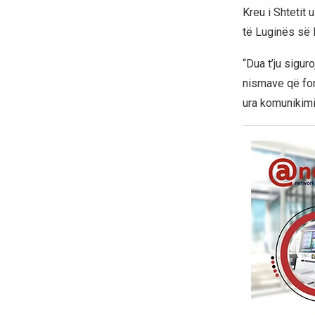
Kreu i Shtetit 
të Luginës së 
“Dua t’ju sigur
nismave që for
ura komunikimi