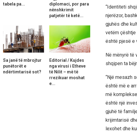
tabela pa...
diplomaci, por para
“Identiteti shq
nënshkrimit
njerëzor, bashk
patjetër të ketë...
gjuhës dhe kul
vetëm çështje 
është pjesë e 
Në mënyrë të ve
Sa janë të mbrojtur
Editorial / Kujdes
shqipen ta bëjn
punëtorët e
nga virusi i Etheve
ndërtimtarisë sot?
të Nilit – më të
“Një mesazh sot
rrezikuar moshat
e...
është më e arri
më komplekse. 
është një inve
gjuhë të familj
krijimtarisë dh
lexohet dhe kur