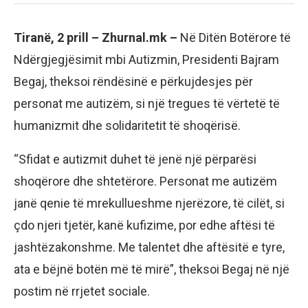
Tiranë, 2 prill – Zhurnal.mk –
Në Ditën Botërore të
Ndërgjegjësimit mbi Autizmin, Presidenti Bajram
Begaj, theksoi rëndësinë e përkujdesjes për
personat me autizëm, si një tregues të vërtetë të
humanizmit dhe solidaritetit të shoqërisë.
“Sfidat e autizmit duhet të jenë një përparësi
shoqërore dhe shtetërore. Personat me autizëm
janë qenie të mrekullueshme njerëzore, të cilët, si
çdo njeri tjetër, kanë kufizime, por edhe aftësi të
jashtëzakonshme. Me talentet dhe aftësitë e tyre,
ata e bëjnë botën më të mirë”, theksoi Begaj në një
postim në rrjetet sociale.