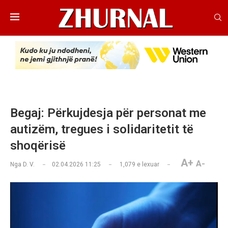
Begaj: Përkujdesja për personat me
autizëm, tregues i solidaritetit të
shoqërisë
A+
A-
Nga
D. V.
02.04.2026 11:25
1,079
e lexuar