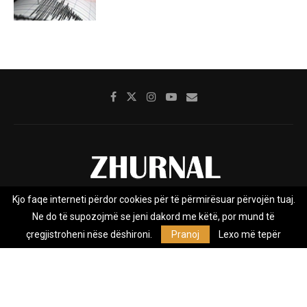
Kjo faqe interneti përdor cookies për të përmirësuar përvojën tuaj.
Rreth nesh
Impresumi
Marketing
Kontakt
Ne do të supozojmë se jeni dakord me këtë, por mund të
Privacy Policy
çregjistroheni nëse dëshironi.
Pranoj
Lexo më tepër
Zhurnal.mk është Agjenci e Lajmeve e pavarur, e themeluar në vitin
2009, që e mbulon Maqedoninë, Kosovën, Shqipërinë edhe lajmet
nga bota.
@2026 - All Right Reserved. Designed and Developed by