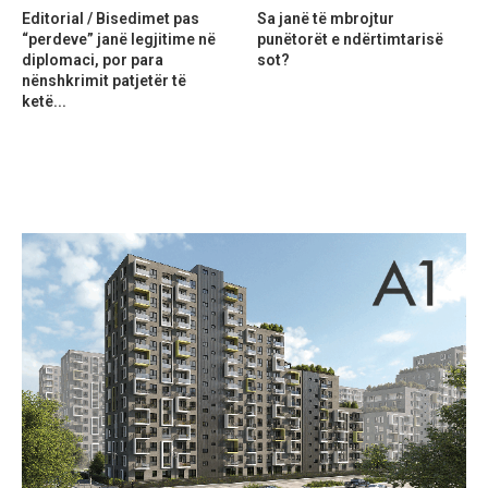
Editorial / Bisedimet pas
Sa janë të mbrojtur
“perdeve” janë legjitime në
punëtorët e ndërtimtarisë
diplomaci, por para
sot?
nënshkrimit patjetër të
ketë...