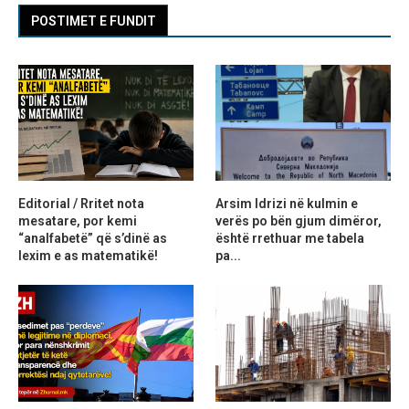
POSTIMET E FUNDIT
Editorial / Rritet nota
Arsim Idrizi në kulmin e
mesatare, por kemi
verës po bën gjum dimëror,
“analfabetë” që s’dinë as
është rrethuar me tabela
lexim e as matematikë!
pa...