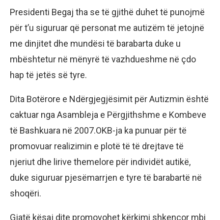
Presidenti Begaj tha se të gjithë duhet të punojmë
për t’u siguruar që personat me autizëm të jetojnë
me dinjitet dhe mundësi të barabarta duke u
mbështetur në mënyrë të vazhdueshme në çdo
hap të jetës së tyre.
Dita Botërore e Ndërgjegjësimit për Autizmin është
caktuar nga Asambleja e Përgjithshme e Kombeve
të Bashkuara në 2007.OKB-ja ka punuar për të
promovuar realizimin e plotë të të drejtave të
njeriut dhe lirive themelore për individët autikë,
duke siguruar pjesëmarrjen e tyre të barabartë në
shoqëri.
Gjatë kësaj dite promovohet kërkimi shkencor mbi