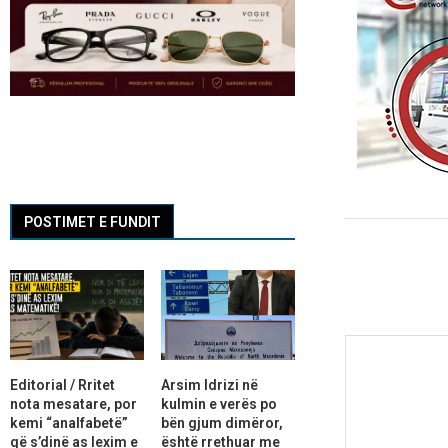
POSTIMET E FUNDIT
Editorial / Rritet
Arsim Idrizi në
nota mesatare, por
kulmin e verës po
kemi “analfabetë”
bën gjum dimëror,
që s’dinë as lexim e
është rrethuar me