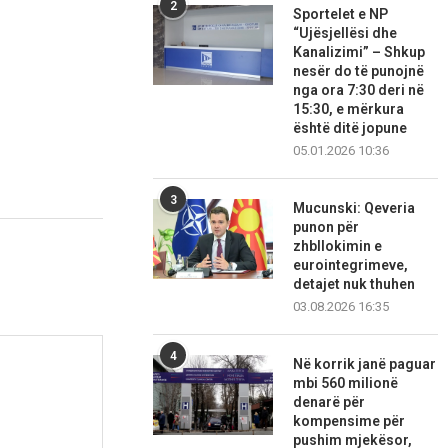
2
Sportelet e NP
“Ujësjellësi dhe
Kanalizimi” – Shkup
nesër do të punojnë
nga ora 7:30 deri në
15:30, e mërkura
është ditë jopune
05.01.2026 10:36
3
Mucunski: Qeveria
punon për
zhbllokimin e
eurointegrimeve,
detajet nuk thuhen
03.08.2026 16:35
4
Në korrik janë paguar
mbi 560 milionë
denarë për
kompensime për
pushim mjekësor,