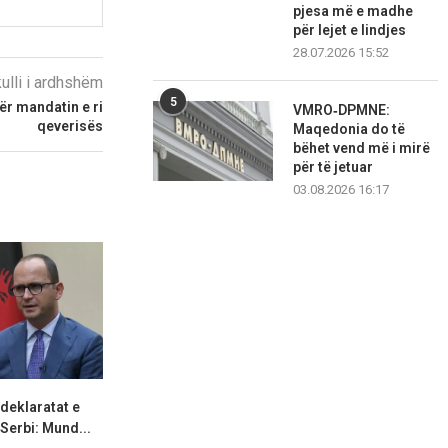
pjesa më e madhe
për lejet e lindjes
28.07.2026 15:52
kulli i ardhshëm
5
për mandatin e ri
VMRO‑DPMNE:
qeverisës
Maqedonia do të
bëhet vend më i mirë
për të jetuar
03.08.2026 16:17
 deklaratat e
Zjarri në Krujë u shua pa
“Më ngacmoi 
Serbi: Mund...
viktima, vetëm...
zbardhet dëshm