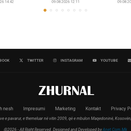
26 14:42
09.08.2026 12:11
09.08.2
BOOK
TWITTER
INSTAGRAM
YOUTUBE
h nesh
Impresumi
Marketing
Kontakt
Privacy P
ve e pavarur, e themeluar në vitin 2009, që e mbulon Maqedoninë, Kosovën,
@2026 - All Right Reserved. Designed and Developed by
Anet.Com.Mk