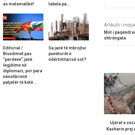
as matematikë!
tabela pa...
Artikulli i më
Mot i paqëndrue
shtrëngata
Editorial /
Sa janë të mbrojtur
Bisedimet pas
punëtorët e
“perdeve” janë
ndërtimtarisë sot?
legjitime në
diplomaci, por para
nënshkrimit
patjetër të ketë...
Ujërat e zez
Kasharin prej 