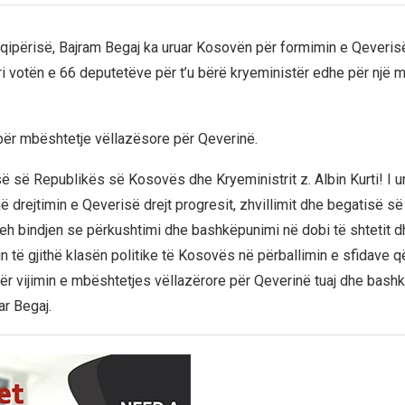
hqipërisë, Bajram Begaj ka uruar Kosovën për formimin e Qeveris
ri votën e 66 deputetëve për t’u bërë kryeministër edhe për një 
 për mbështetje vëllazësore për Qeverinë.
ë së Republikës së Kosovës dhe Kryeministrit z. Albin Kurti! I 
në drejtimin e Qeverisë drejt progresit, zhvillimit dhe begatisë së 
h bindjen se përkushtimi dhe bashkëpunimi në dobi të shtetit d
n të gjithë klasën politike të Kosovës në përballimin e sfidave q
ër vijimin e mbështetjes vëllazërore për Qeverinë tuaj dhe bas
ar Begaj.