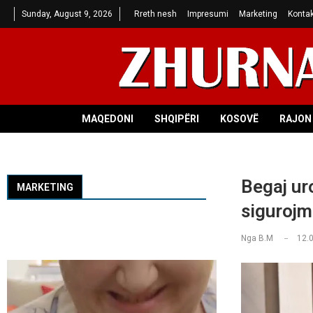
Sunday, August 9, 2026
Rreth nesh
Impresumi
Marketing
Kontak
MAQEDONI
SHQIPËRI
KOSOVË
RAJON 
Begaj ur
MARKETING
sigurojm
Nga
B.M
12.