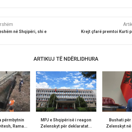
parshëm
Arti
shëm në Shqipëri, shi e
Krejt çfarë premtoi Kurti 
ARTIKUJ TË NDËRLIDHURA
a përmbytnin
MPJ e Shqipërisë i reagon
Bushati për
vitesh, Rama...
Zelenskyt për deklaratat...
Zelenskyt në 