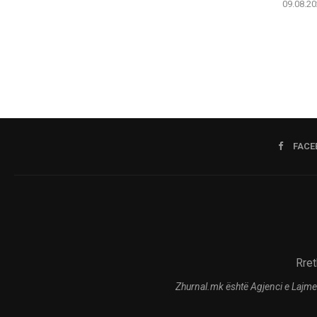
09.08.20
FACE
Rret
Zhurnal.mk është Agjenci e Lajme