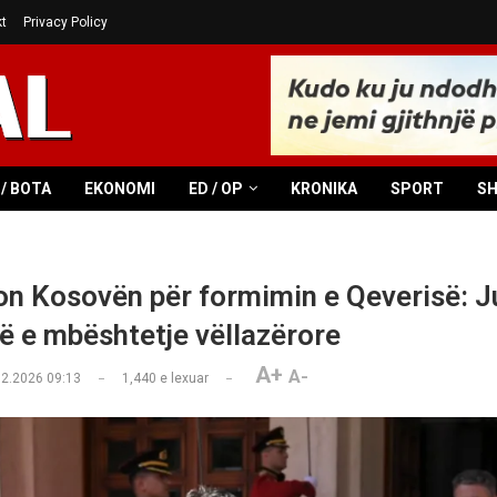
t
Privacy Policy
/ BOTA
EKONOMI
ED / OP
KRONIKA
SPORT
S
on Kosovën për formimin e Qeverisë: J
ë e mbështetje vëllazërore
A+
A-
02.2026 09:13
1,440
e lexuar