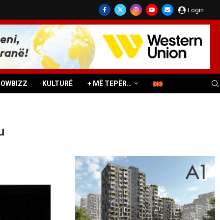
Login
HOWBIZZ
KULTURË
+ MË TEPËR…
u