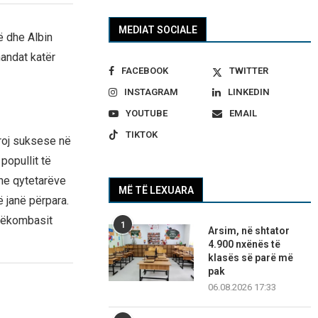
MEDIAT SOCIALE
ë dhe Albin
mandat katër
FACEBOOK
TWITTER
INSTAGRAM
LINKEDIN
YOUTUBE
EMAIL
TIKTOK
uroj suksese në
popullit të
he qytetarëve
MË TË LEXUARA
ë janë përpara.
hkëkombasit
1
Arsim, në shtator
4.900 nxënës të
klasës së parë më
pak
06.08.2026 17:33