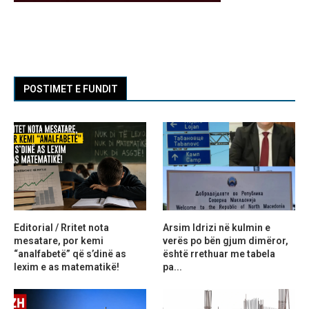
POSTIMET E FUNDIT
Editorial / Rritet nota
Arsim Idrizi në kulmin e
mesatare, por kemi
verës po bën gjum dimëror,
“analfabetë” që s’dinë as
është rrethuar me tabela
lexim e as matematikë!
pa...