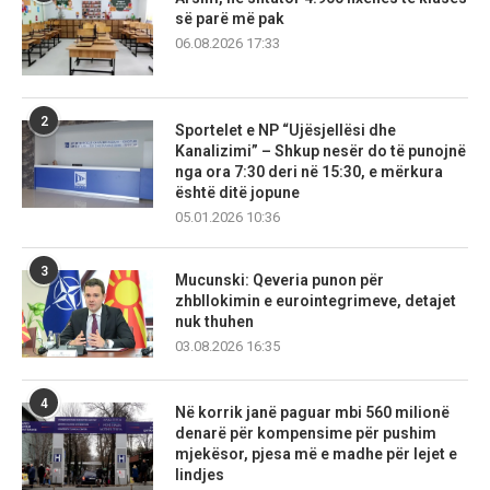
së parë më pak
06.08.2026 17:33
2
Sportelet e NP “Ujësjellësi dhe
Kanalizimi” – Shkup nesër do të punojnë
nga ora 7:30 deri në 15:30, e mërkura
është ditë jopune
05.01.2026 10:36
3
Mucunski: Qeveria punon për
zhbllokimin e eurointegrimeve, detajet
nuk thuhen
03.08.2026 16:35
4
Në korrik janë paguar mbi 560 milionë
denarë për kompensime për pushim
mjekësor, pjesa më e madhe për lejet e
lindjes