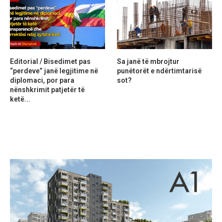
Editorial / Bisedimet pas
Sa janë të mbrojtur
“perdeve” janë legjitime në
punëtorët e ndërtimtarisë
diplomaci, por para
sot?
nënshkrimit patjetër të
ketë...