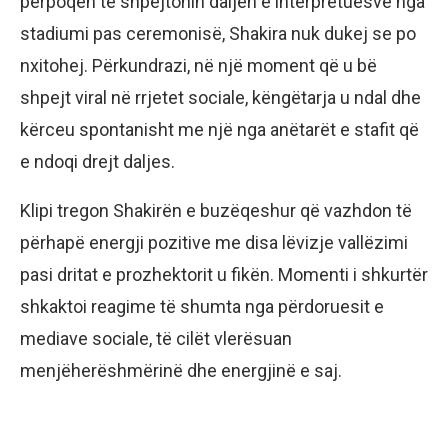
përpoqën të shpejtonin daljen e interpretuesve nga
stadiumi pas ceremonisë, Shakira nuk dukej se po
nxitohej. Përkundrazi, në një moment që u bë
shpejt viral në rrjetet sociale, këngëtarja u ndal dhe
kërceu spontanisht me një nga anëtarët e stafit që
e ndoqi drejt daljes.
Klipi tregon Shakirën e buzëqeshur që vazhdon të
përhapë energji pozitive me disa lëvizje vallëzimi
pasi dritat e prozhektorit u fikën. Momenti i shkurtër
shkaktoi reagime të shumta nga përdoruesit e
mediave sociale, të cilët vlerësuan
menjëherëshmërinë dhe energjinë e saj.