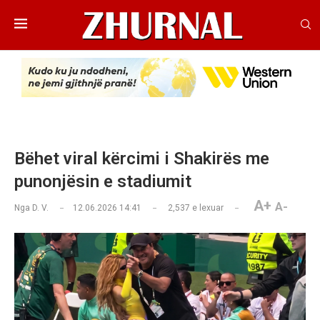
Bëhet viral kërcimi i Shakirës me
punonjësin e stadiumit
A+
A-
Nga
D. V.
12.06.2026 14:41
2,537
e lexuar