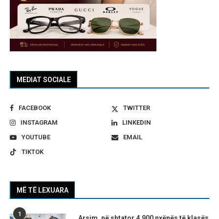
MEDIAT SOCIALE
FACEBOOK
TWITTER
INSTAGRAM
LINKEDIN
YOUTUBE
EMAIL
TIKTOK
MË TË LEXUARA
1
Arsim, në shtator 4.900 nxënës të klasës