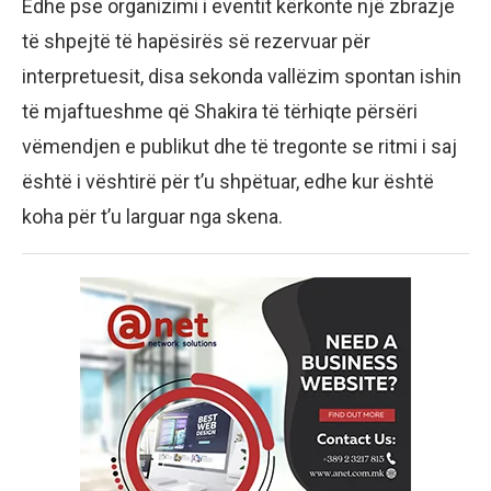
Edhe pse organizimi i eventit kërkonte një zbrazje
të shpejtë të hapësirës së rezervuar për
interpretuesit, disa sekonda vallëzim spontan ishin
të mjaftueshme që Shakira të tërhiqte përsëri
vëmendjen e publikut dhe të tregonte se ritmi i saj
është i vështirë për t’u shpëtuar, edhe kur është
koha për t’u larguar nga skena.