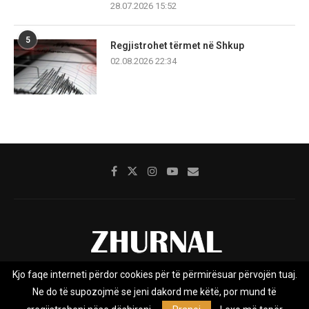
28.07.2026 15:52
5
Regjistrohet tërmet në Shkup
02.08.2026 22:34
Kjo faqe interneti përdor cookies për të përmirësuar përvojën tuaj.
Rreth nesh
Impresumi
Marketing
Kontakt
Ne do të supozojmë se jeni dakord me këtë, por mund të
Privacy Policy