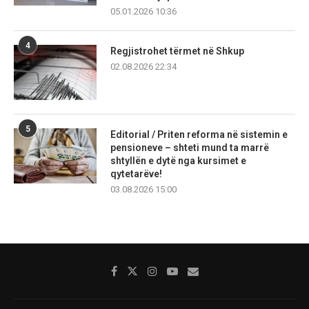
05.01.2026 10:36
4
Regjistrohet tërmet në Shkup
02.08.2026 22:34
5
Editorial / Priten reforma në sistemin e
pensioneve – shteti mund ta marrë
shtyllën e dytë nga kursimet e
qytetarëve!
03.08.2026 15:00