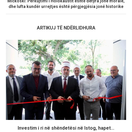
Mickoski: Përkujtimi i Holokaustit është detyra jonë morale,
dhe lufta kundër urrejtjes është përgjegjësia jonë historike
ARTIKUJ TË NDËRLIDHURA
Investim i ri në shëndetësi në Istog, hapet...