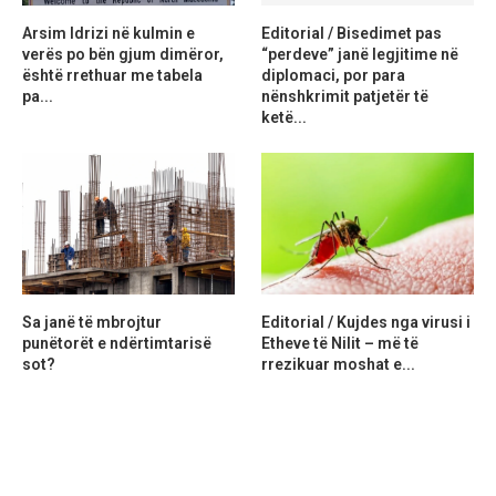
Arsim Idrizi në kulmin e
Editorial / Bisedimet pas
verës po bën gjum dimëror,
“perdeve” janë legjitime në
është rrethuar me tabela
diplomaci, por para
pa...
nënshkrimit patjetër të
ketë...
Sa janë të mbrojtur
Editorial / Kujdes nga virusi i
punëtorët e ndërtimtarisë
Etheve të Nilit – më të
sot?
rrezikuar moshat e...