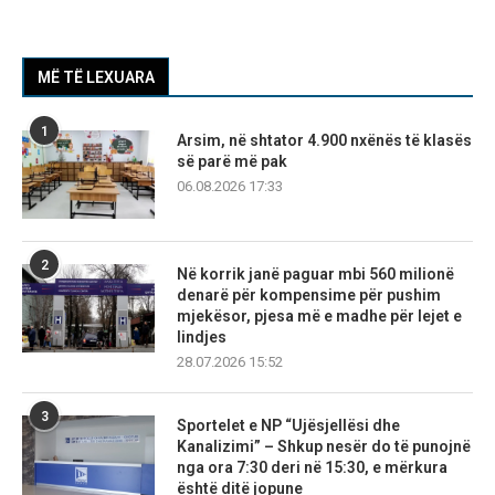
MË TË LEXUARA
1
Arsim, në shtator 4.900 nxënës të klasës
së parë më pak
06.08.2026 17:33
2
Në korrik janë paguar mbi 560 milionë
denarë për kompensime për pushim
mjekësor, pjesa më e madhe për lejet e
lindjes
28.07.2026 15:52
3
Sportelet e NP “Ujësjellësi dhe
Kanalizimi” – Shkup nesër do të punojnë
nga ora 7:30 deri në 15:30, e mërkura
është ditë jopune