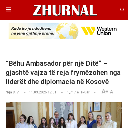
“Bëhu Ambasador për një Ditë” –
gjashtë vajza të reja frymëzohen nga
liderët dhe diplomacia në Kosovë
A+
A-
Nga
D. V.
11.03.2026 12:51
1,717
e lexuar