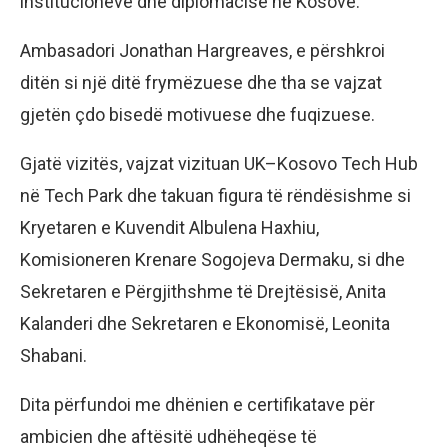
institucioneve dhe diplomacisë në Kosovë.
Ambasadori Jonathan Hargreaves, e përshkroi
ditën si një ditë frymëzuese dhe tha se vajzat
gjetën çdo bisedë motivuese dhe fuqizuese.
Gjatë vizitës, vajzat vizituan UK–Kosovo Tech Hub
në Tech Park dhe takuan figura të rëndësishme si
Kryetaren e Kuvendit Albulena Haxhiu,
Komisioneren Krenare Sogojeva Dermaku, si dhe
Sekretaren e Përgjithshme të Drejtësisë, Anita
Kalanderi dhe Sekretaren e Ekonomisë, Leonita
Shabani.
Dita përfundoi me dhënien e certifikatave për
ambicien dhe aftësitë udhëheqëse të