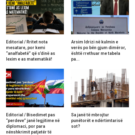
Editorial / Rritet nota
Arsim Idrizi në kulmin e
mesatare, por kemi
verës po bën gjum dimëror,
“analfabetë” që s’dinë as
është rrethuar me tabela
lexim e as matematikë!
pa...
Editorial / Bisedimet pas
Sa janë të mbrojtur
“perdeve” janë legjitime në
punëtorët e ndërtimtarisë
diplomaci, por para
sot?
nënshkrimit patjetër të