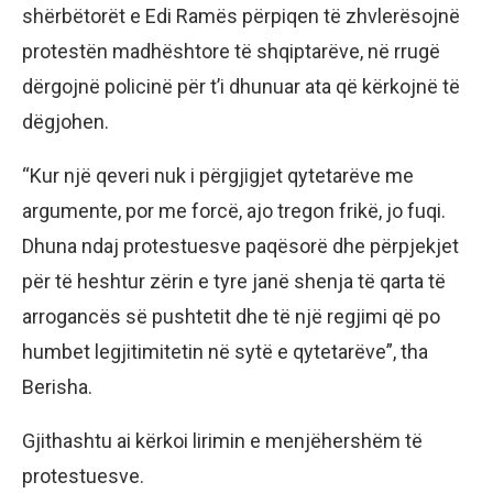
shërbëtorët e Edi Ramës përpiqen të zhvlerësojnë
protestën madhështore të shqiptarëve, në rrugë
dërgojnë policinë për t’i dhunuar ata që kërkojnë të
dëgjohen.
“Kur një qeveri nuk i përgjigjet qytetarëve me
argumente, por me forcë, ajo tregon frikë, jo fuqi.
Dhuna ndaj protestuesve paqësorë dhe përpjekjet
për të heshtur zërin e tyre janë shenja të qarta të
arrogancës së pushtetit dhe të një regjimi që po
humbet legjitimitetin në sytë e qytetarëve”, tha
Berisha.
Gjithashtu ai kërkoi lirimin e menjëhershëm të
protestuesve.