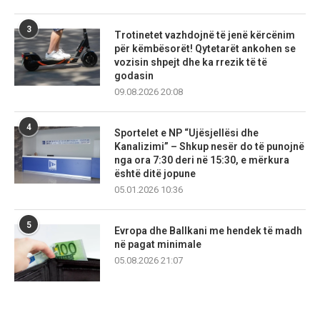
3
Trotinetet vazhdojnë të jenë kërcënim
për këmbësorët! Qytetarët ankohen se
vozisin shpejt dhe ka rrezik të të
godasin
09.08.2026 20:08
4
Sportelet e NP “Ujësjellësi dhe
Kanalizimi” – Shkup nesër do të punojnë
nga ora 7:30 deri në 15:30, e mërkura
është ditë jopune
05.01.2026 10:36
5
Evropa dhe Ballkani me hendek të madh
në pagat minimale
05.08.2026 21:07