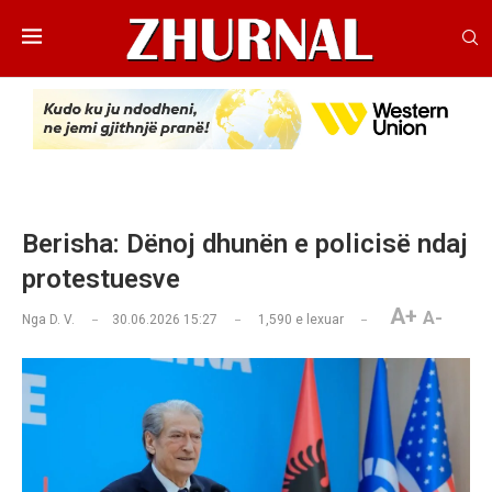
Berisha: Dënoj dhunën e policisë ndaj
protestuesve
A+
A-
Nga
D. V.
30.06.2026 15:27
1,590
e lexuar