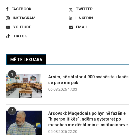
FACEBOOK
TWITTER
INSTAGRAM
LINKEDIN
YOUTUBE
EMAIL
TIKTOK
MË TË LEXUARA
1
Arsim, në shtator 4.900 nxënës të klasës
së parë më pak
06.08.2026 17:33
2
Arsovski: Maqedonia po hyn në fazën e
“hiperpolitikës”, ndërsa qytetarët po
mësohen me dështimin e institucioneve
05.08.2026 22:20