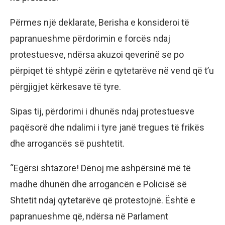
Përmes një deklarate, Berisha e konsideroi të
papranueshme përdorimin e forcës ndaj
protestuesve, ndërsa akuzoi qeverinë se po
përpiqet të shtypë zërin e qytetarëve në vend që t’u
përgjigjet kërkesave të tyre.
Sipas tij, përdorimi i dhunës ndaj protestuesve
paqësorë dhe ndalimi i tyre janë tregues të frikës
dhe arrogancës së pushtetit.
“Egërsi shtazore! Dënoj me ashpërsinë më të
madhe dhunën dhe arrogancën e Policisë së
Shtetit ndaj qytetarëve që protestojnë. Është e
papranueshme që, ndërsa në Parlament