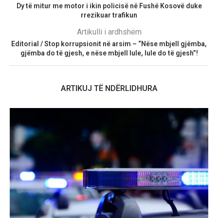
Dy të mitur me motor i ikin policisë në Fushë Kosovë duke
rrezikuar trafikun
Artikulli i ardhshëm
Editorial / Stop korrupsionit në arsim – “Nëse mbjell gjëmba,
gjëmba do të gjesh, e nëse mbjell lule, lule do të gjesh”!
ARTIKUJ TË NDËRLIDHURA