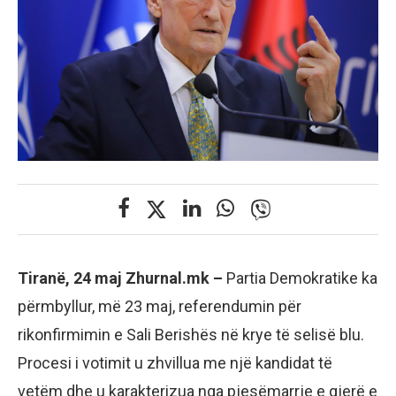
Tiranë, 24 maj Zhurnal.mk –
Partia Demokratike ka
përmbyllur, më 23 maj, referendumin për
rikonfirmimin e Sali Berishës në krye të selisë blu.
Procesi i votimit u zhvillua me një kandidat të
vetëm dhe u karakterizua nga pjesëmarrje e gjerë e