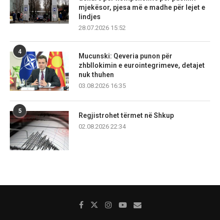
mjekësor, pjesa më e madhe për lejet e
lindjes
28.07.2026 15:52
4
Mucunski: Qeveria punon për
zhbllokimin e eurointegrimeve, detajet
nuk thuhen
03.08.2026 16:35
5
Regjistrohet tërmet në Shkup
02.08.2026 22:34