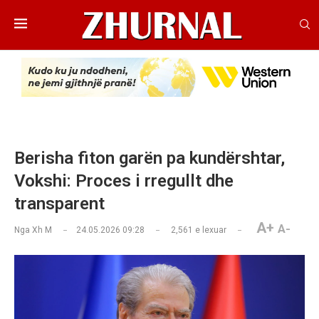
Berisha fiton garën pa kundërshtar,
Vokshi: Proces i rregullt dhe
transparent
A+
A-
Nga
Xh M
24.05.2026 09:28
2,561
e lexuar