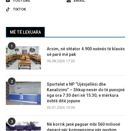
YOUTUBE
EMAIL
TIKTOK
MË TË LEXUARA
1
Arsim, në shtator 4.900 nxënës të klasës
së parë më pak
06.08.2026 17:33
2
Sportelet e NP “Ujësjellësi dhe
Kanalizimi” – Shkup nesër do të punojnë
nga ora 7:30 deri në 15:30, e mërkura
është ditë jopune
05.01.2026 10:36
3
Në korrik janë paguar mbi 560 milionë
denarë për kompensime për pushim