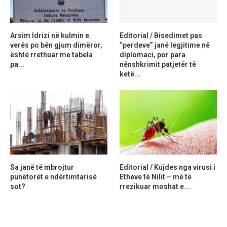
Arsim Idrizi në kulmin e
Editorial / Bisedimet pas
verës po bën gjum dimëror,
“perdeve” janë legjitime në
është rrethuar me tabela
diplomaci, por para
pa...
nënshkrimit patjetër të
ketë...
Sa janë të mbrojtur
Editorial / Kujdes nga virusi i
punëtorët e ndërtimtarisë
Etheve të Nilit – më të
sot?
rrezikuar moshat e...