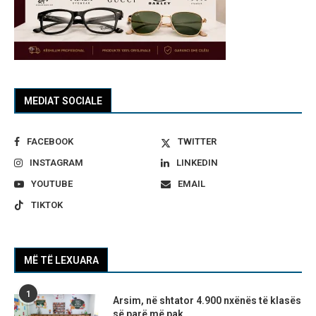
MEDIAT SOCIALE
FACEBOOK
TWITTER
INSTAGRAM
LINKEDIN
YOUTUBE
EMAIL
TIKTOK
MË TË LEXUARA
1
Arsim, në shtator 4.900 nxënës të klasës
së parë më pak