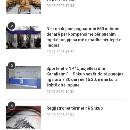
06.08.2026 17:33
2
Në korrik janë paguar mbi 560 milionë
denarë për kompensime për pushim
mjekësor, pjesa më e madhe për lejet e
lindjes
28.07.2026 15:52
3
Sportelet e NP “Ujësjellësi dhe
Kanalizimi” – Shkup nesër do të punojnë
nga ora 7:30 deri në 15:30, e mërkura
është ditë jopune
05.01.2026 10:36
4
Regjistrohet tërmet në Shkup
02.08.2026 22:34