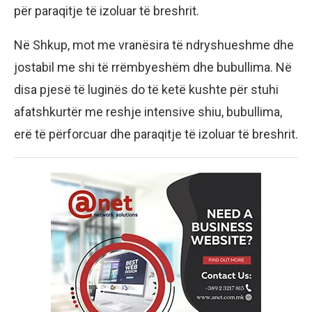
për paraqitje të izoluar të breshrit.
Në Shkup, mot me vranësira të ndryshueshme dhe
jostabil me shi të rrëmbyeshëm dhe bubullima. Në
disa pjesë të luginës do të ketë kushte për stuhi
afatshkurtër me reshje intensive shiu, bubullima,
erë të përforcuar dhe paraqitje të izoluar të breshrit.