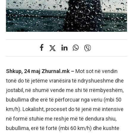
Shkup, 24 maj Zhurnal.mk –
Mot sot në vendin
tonë do të jetëme vranësira të ndryshueshme dhe
jostabil, në shumë vende me shi të rrëmbyeshëm,
bubullima dhe erë të përforcuar nga veriu (mbi 50
km/h). Lokalisht, proceset do të jenë më intensive
në formë stuhie me reshje më të dendura shiu,
bubullima, erë të fortë (mbi 60 km/h) dhe kushte