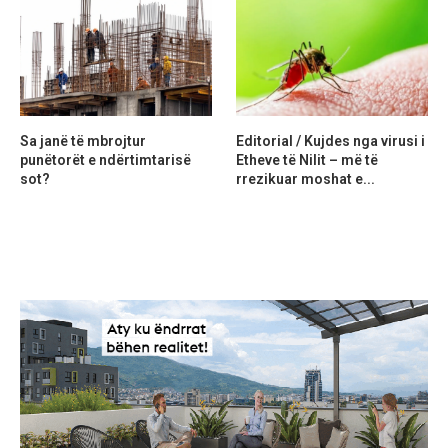
Sa janë të mbrojtur
Editorial / Kujdes nga virusi i
punëtorët e ndërtimtarisë
Etheve të Nilit – më të
sot?
rrezikuar moshat e...