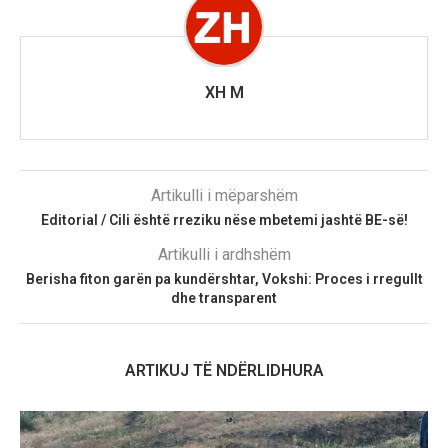
XH M
Artikulli i mëparshëm
Editorial / Cili është rreziku nëse mbetemi jashtë BE-së!
Artikulli i ardhshëm
Berisha fiton garën pa kundërshtar, Vokshi: Proces i rregullt
dhe transparent
ARTIKUJ TË NDËRLIDHURA