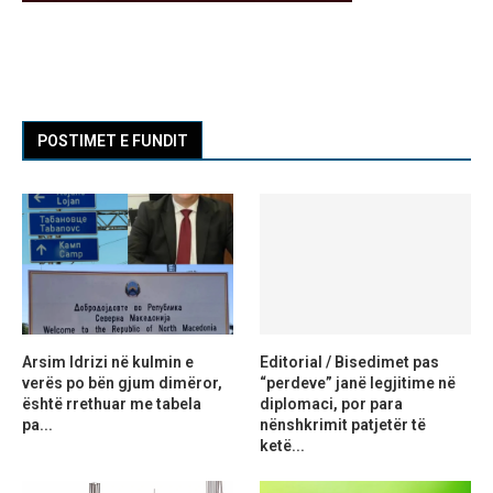
POSTIMET E FUNDIT
Arsim Idrizi në kulmin e
Editorial / Bisedimet pas
verës po bën gjum dimëror,
“perdeve” janë legjitime në
është rrethuar me tabela
diplomaci, por para
pa...
nënshkrimit patjetër të
ketë...