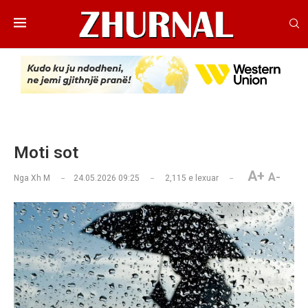
Moti sot
A+
A-
Nga
Xh M
24.05.2026 09:25
2,115
e lexuar