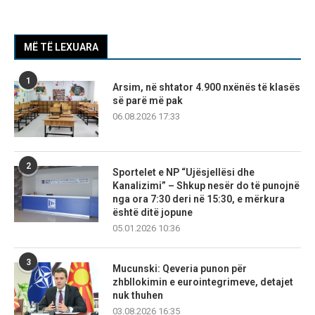
MË TË LEXUARA
1
Arsim, në shtator 4.900 nxënës të klasës
së parë më pak
06.08.2026 17:33
2
Sportelet e NP “Ujësjellësi dhe
Kanalizimi” – Shkup nesër do të punojnë
nga ora 7:30 deri në 15:30, e mërkura
është ditë jopune
05.01.2026 10:36
3
Mucunski: Qeveria punon për
zhbllokimin e eurointegrimeve, detajet
nuk thuhen
03.08.2026 16:35