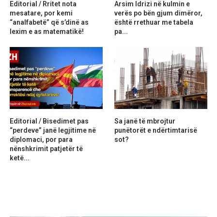
Editorial / Rritet nota
Arsim Idrizi në kulmin e
mesatare, por kemi
verës po bën gjum dimëror,
“analfabetë” që s’dinë as
është rrethuar me tabela
lexim e as matematikë!
pa...
Editorial / Bisedimet pas
Sa janë të mbrojtur
“perdeve” janë legjitime në
punëtorët e ndërtimtarisë
diplomaci, por para
sot?
nënshkrimit patjetër të
ketë...