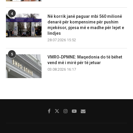
4
Në korrik janë paguar mbi 560 milionë
denarë për kompensime për pushim
mjekësor, pjesa më e madhe për lejet e
lindjes
28.07.2026 15:52
5
VMRO‑DPMNE: Maqedonia do të bëhet
vend më i mirë për të jetuar
03.08.2026 16:17