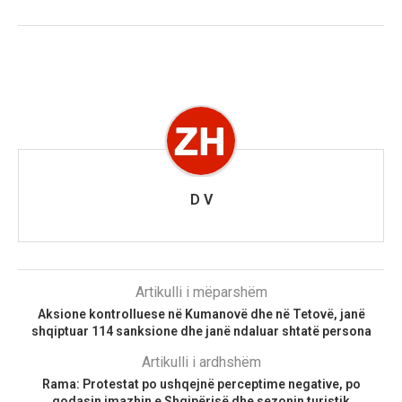
D V
Artikulli i mëparshëm
Aksione kontrolluese në Kumanovë dhe në Tetovë, janë
shqiptuar 114 sanksione dhe janë ndaluar shtatë persona
Artikulli i ardhshëm
Rama: Protestat po ushqejnë perceptime negative, po
godasin imazhin e Shqipërisë dhe sezonin turistik