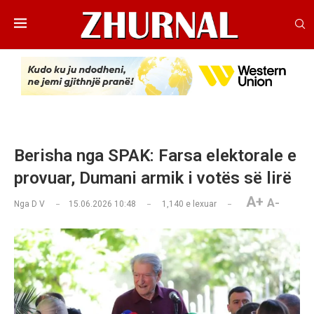
Berisha nga SPAK: Farsa elektorale e
provuar, Dumani armik i votës së lirë
A+
A-
Nga
D V
15.06.2026 10:48
1,140
e lexuar