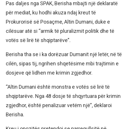
Pas daljes nga SPAK, Berisha mbajti një deklaratë
për mediat, ku hodhi akuza ndaj kreut të
Prokurorisë së Posaçme, Altin Dumani, duke e
cilësuar atë si “armik të pluralizmit politik dhe të
votës së lirë të shqiptarëve”.
Berisha tha se i ka dorëzuar Dumanit një letër, në të
cilën, sipas tij, ngrihen shqetësime mbi trajtimin e
dosjeve që lidhen me krimin zgjedhor.
“Altin Dumani është monstra e votës së lirë të
shqiptarëve. Nga 48 dosje të shqyrtuara për krimin
zgjedhor, është penalizuar vetëm një”, deklaroi
Berisha.
Kreu i opozitës pretendoi se parregullsitë në