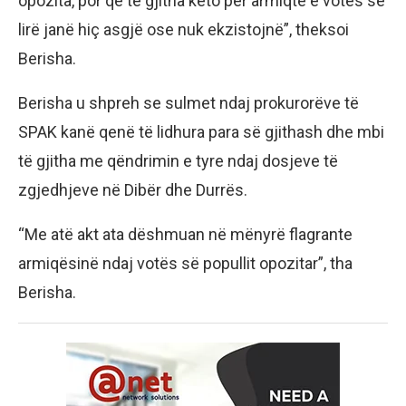
opozita, por që të gjitha këto për armiqtë e votës së
lirë janë hiç asgjë ose nuk ekzistojnë”, theksoi
Berisha.
Berisha u shpreh se sulmet ndaj prokurorëve të
SPAK kanë qenë të lidhura para së gjithash dhe mbi
të gjitha me qëndrimin e tyre ndaj dosjeve të
zgjedhjeve në Dibër dhe Durrës.
“Me atë akt ata dëshmuan në mënyrë flagrante
armiqësinë ndaj votës së popullit opozitar”, tha
Berisha.