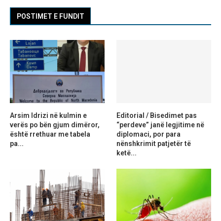
POSTIMET E FUNDIT
Arsim Idrizi në kulmin e
Editorial / Bisedimet pas
verës po bën gjum dimëror,
“perdeve” janë legjitime në
është rrethuar me tabela
diplomaci, por para
pa...
nënshkrimit patjetër të
ketë...