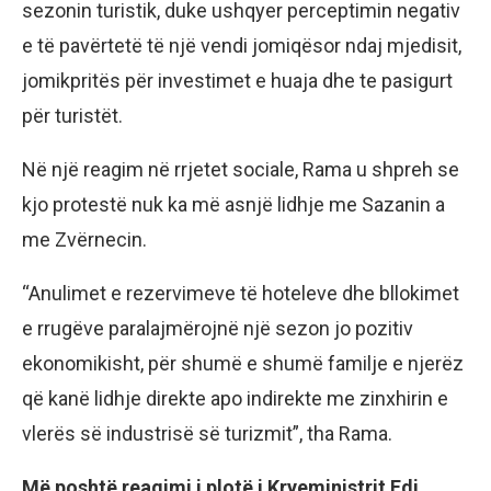
sezonin turistik, duke ushqyer perceptimin negativ
e të pavërtetë të një vendi jomiqësor ndaj mjedisit,
jomikpritës për investimet e huaja dhe te pasigurt
për turistët.
Në një reagim në rrjetet sociale, Rama u shpreh se
kjo protestë nuk ka më asnjë lidhje me Sazanin a
me Zvërnecin.
“Anulimet e rezervimeve të hoteleve dhe bllokimet
e rrugëve paralajmërojnë një sezon jo pozitiv
ekonomikisht, për shumë e shumë familje e njerëz
që kanë lidhje direkte apo indirekte me zinxhirin e
vlerës së industrisë së turizmit”, tha Rama.
Më poshtë reagimi i plotë i Kryeministrit Edi