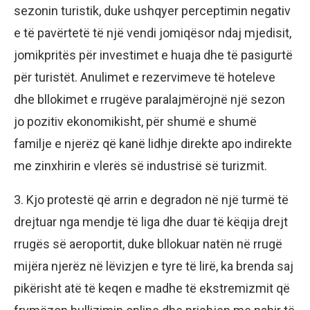
sezonin turistik, duke ushqyer perceptimin negativ
e të pavërtetë të një vendi jomiqësor ndaj mjedisit,
jomikpritës për investimet e huaja dhe të pasigurtë
për turistët. Anulimet e rezervimeve të hoteleve
dhe bllokimet e rrugëve paralajmërojnë një sezon
jo pozitiv ekonomikisht, për shumë e shumë
familje e njerëz që kanë lidhje direkte apo indirekte
me zinxhirin e vlerës së industrisë së turizmit.
3. Kjo protestë që arrin e degradon në një turmë të
drejtuar nga mendje të liga dhe duar të këqija drejt
rrugës së aeroportit, duke bllokuar natën në rrugë
mijëra njerëz në lëvizjen e tyre të lirë, ka brenda saj
pikërisht atë të keqen e madhe të ekstremizmit që