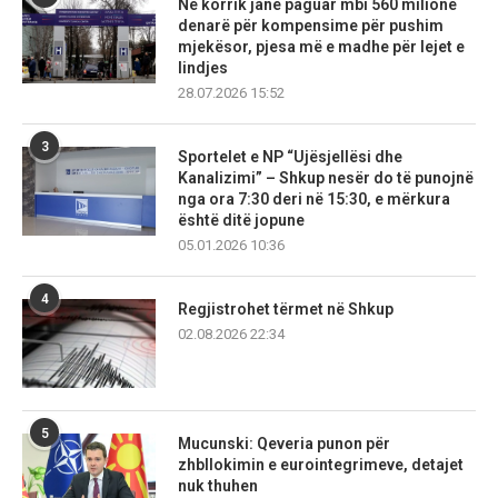
Në korrik janë paguar mbi 560 milionë
denarë për kompensime për pushim
mjekësor, pjesa më e madhe për lejet e
lindjes
28.07.2026 15:52
3
Sportelet e NP “Ujësjellësi dhe
Kanalizimi” – Shkup nesër do të punojnë
nga ora 7:30 deri në 15:30, e mërkura
është ditë jopune
05.01.2026 10:36
4
Regjistrohet tërmet në Shkup
02.08.2026 22:34
5
Mucunski: Qeveria punon për
zhbllokimin e eurointegrimeve, detajet
nuk thuhen