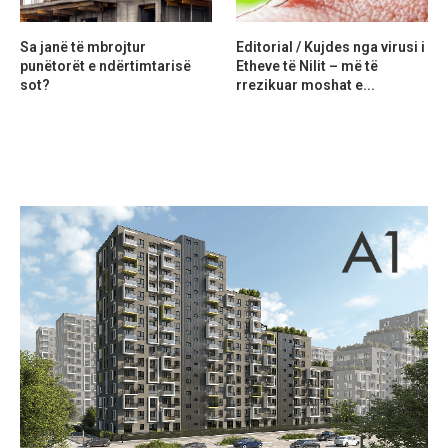
Sa janë të mbrojtur
Editorial / Kujdes nga virusi i
punëtorët e ndërtimtarisë
Etheve të Nilit – më të
sot?
rrezikuar moshat e...