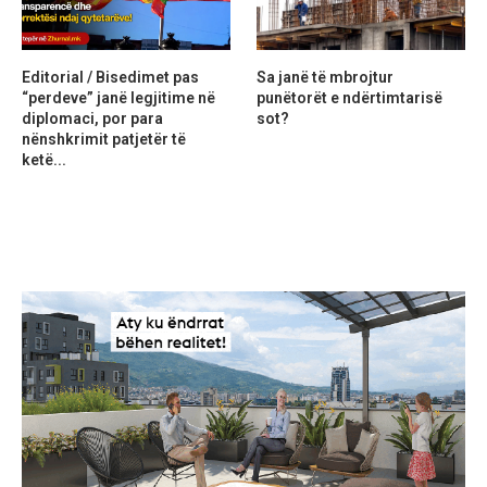
Editorial / Bisedimet pas
Sa janë të mbrojtur
“perdeve” janë legjitime në
punëtorët e ndërtimtarisë
diplomaci, por para
sot?
nënshkrimit patjetër të
ketë...