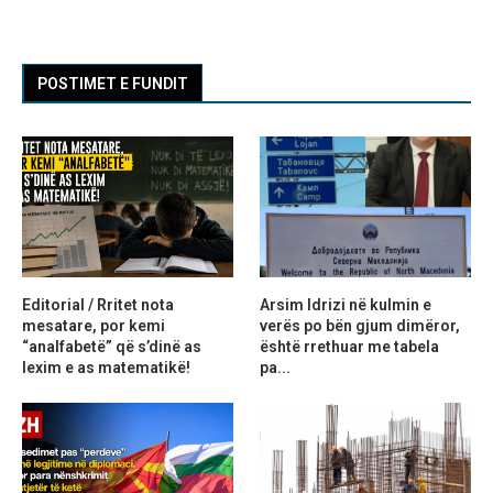
POSTIMET E FUNDIT
Editorial / Rritet nota
Arsim Idrizi në kulmin e
mesatare, por kemi
verës po bën gjum dimëror,
“analfabetë” që s’dinë as
është rrethuar me tabela
lexim e as matematikë!
pa...