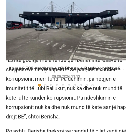
shpreh Berisha.
Në këtë drejtim, Berisha deklaroi se “përpjekjet për
ta arkivuar dosjen Balluku, janë përpjekjet më
kriminale që shkelmojnë interesat personale,
shoqërore dhe kombëtare të çdo shqiptari”.
“Është goditja më e rëndë që i bëhet interesave të
Kolonë 500-metërshe në Dheun e Bardhë, pritja në...
shqiptarëve në dy aspekte. Së pari, lufta kundër
08.08.2026 11:12
korrupsionit merr fund. Pa dënimin, pa heqjen e
imunitetit të Lubi Ballukut, nuk ka dhe nuk mund të
ketë luftë kundër korrupsionit. Pa ndëshkimin e
korrupsionit nuk ka dhe nuk mund të ketë asnjë hap
drejt BE”, shtoi Berisha.
Po ashtu Berisha theksoi se vendet të cilat kanë një