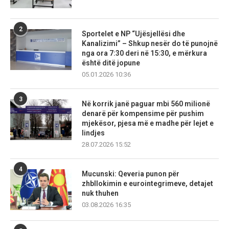
2
Sportelet e NP “Ujësjellësi dhe
Kanalizimi” – Shkup nesër do të punojnë
nga ora 7:30 deri në 15:30, e mërkura
është ditë jopune
05.01.2026 10:36
3
Në korrik janë paguar mbi 560 milionë
denarë për kompensime për pushim
mjekësor, pjesa më e madhe për lejet e
lindjes
28.07.2026 15:52
4
Mucunski: Qeveria punon për
zhbllokimin e eurointegrimeve, detajet
nuk thuhen
03.08.2026 16:35