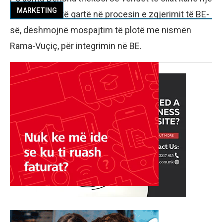
MARKETING
skepticizëm të qartë në procesin e zgjerimit të BE-
së, dëshmojnë mospajtim të plotë me nismën
Rama-Vuçiç, për integrimin në BE.