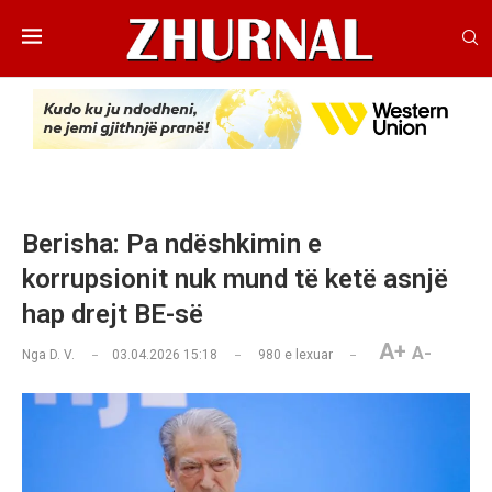
Berisha: Pa ndëshkimin e
korrupsionit nuk mund të ketë asnjë
hap drejt BE-së
A+
A-
Nga
D. V.
03.04.2026 15:18
980
e lexuar