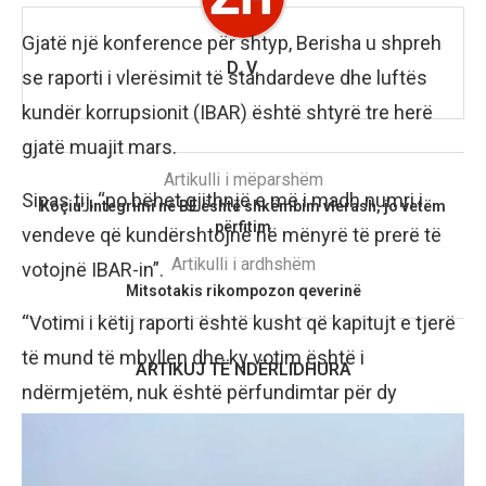
Gjatë një konference për shtyp, Berisha u shpreh
D. V.
se raporti i vlerësimit të standardeve dhe luftës
kundër korrupsionit (IBAR) është shtyrë tre herë
gjatë muajit mars.
Artikulli i mëparshëm
Sipas tij, “po bëhet gjithnjë e më i madh numri i
Koçiu: Integrimi në BE është shkëmbim vlerash, jo vetëm
përfitim
vendeve që kundërshtojnë në mënyrë të prerë të
Artikulli i ardhshëm
votojnë IBAR-in”.
Mitsotakis rikompozon qeverinë
“Votimi i këtij raporti është kusht që kapitujt e tjerë
të mund të mbyllen dhe ky votim është i
ARTIKUJ TË NDËRLIDHURA
ndërmjetëm, nuk është përfundimtar për dy
kapitujt, 23 dhe 24, kapitujt për shtetin ligjor dhe
luftën kundër korrupsionit dhe të drejtat e njeriut”, u