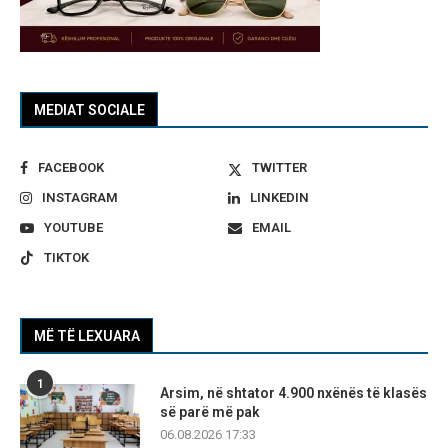
MEDIAT SOCIALE
FACEBOOK
TWITTER
INSTAGRAM
LINKEDIN
YOUTUBE
EMAIL
TIKTOK
MË TË LEXUARA
1
Arsim, në shtator 4.900 nxënës të klasës
së parë më pak
06.08.2026 17:33