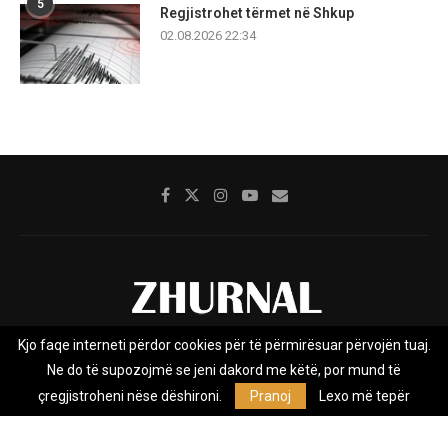
5
Regjistrohet tërmet në Shkup
02.08.2026 22:34
Kjo faqe interneti përdor cookies për të përmirësuar përvojën tuaj.
Rreth nesh
Impresumi
Marketing
Kontakt
Ne do të supozojmë se jeni dakord me këtë, por mund të
Privacy Policy
çregjistroheni nëse dëshironi.
Pranoj
Lexo më tepër
Zhurnal.mk është Agjenci e Lajmeve e pavarur, e themeluar në vitin
2009, që e mbulon Maqedoninë, Kosovën, Shqipërinë edhe lajmet