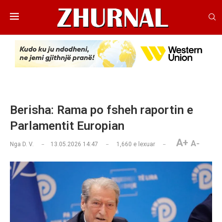
Berisha: Rama po fsheh raportin e
Parlamentit Europian
A+
A-
Nga
D. V.
13.05.2026 14:47
1,660
e lexuar