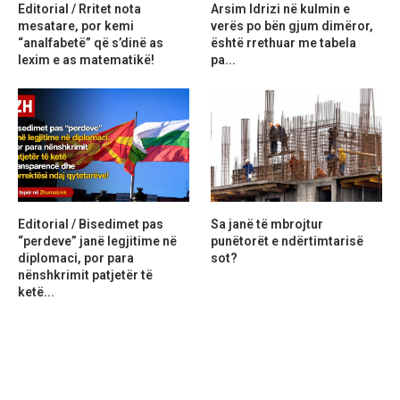
Editorial / Rritet nota
Arsim Idrizi në kulmin e
mesatare, por kemi
verës po bën gjum dimëror,
“analfabetë” që s’dinë as
është rrethuar me tabela
lexim e as matematikë!
pa...
Editorial / Bisedimet pas
Sa janë të mbrojtur
“perdeve” janë legjitime në
punëtorët e ndërtimtarisë
diplomaci, por para
sot?
nënshkrimit patjetër të
ketë...