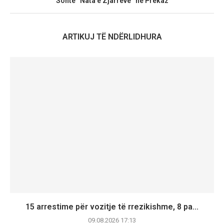
Sonte “Nata e Zjarreve” në Prekaz
ARTIKUJ TË NDËRLIDHURA
15 arrestime për vozitje të rrezikishme, 8 pa...
09.08.2026 17:13