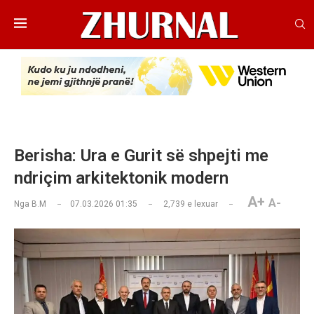
Berisha: Ura e Gurit së shpejti me
ndriçim arkitektonik modern
A+
A-
Nga
B.M
07.03.2026 01:35
2,739
e lexuar