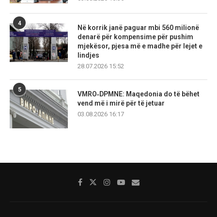
4
Në korrik janë paguar mbi 560 milionë
denarë për kompensime për pushim
mjekësor, pjesa më e madhe për lejet e
lindjes
28.07.2026 15:52
5
VMRO‑DPMNE: Maqedonia do të bëhet
vend më i mirë për të jetuar
03.08.2026 16:17