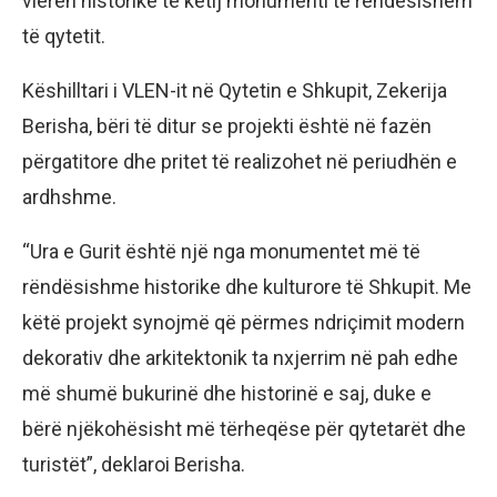
vlerën historike të këtij monumenti të rëndësishëm
të qytetit.
Këshilltari i VLEN-it në Qytetin e Shkupit, Zekerija
Berisha, bëri të ditur se projekti është në fazën
përgatitore dhe pritet të realizohet në periudhën e
ardhshme.
“Ura e Gurit është një nga monumentet më të
rëndësishme historike dhe kulturore të Shkupit. Me
këtë projekt synojmë që përmes ndriçimit modern
dekorativ dhe arkitektonik ta nxjerrim në pah edhe
më shumë bukurinë dhe historinë e saj, duke e
bërë njëkohësisht më tërheqëse për qytetarët dhe
turistët”, deklaroi Berisha.