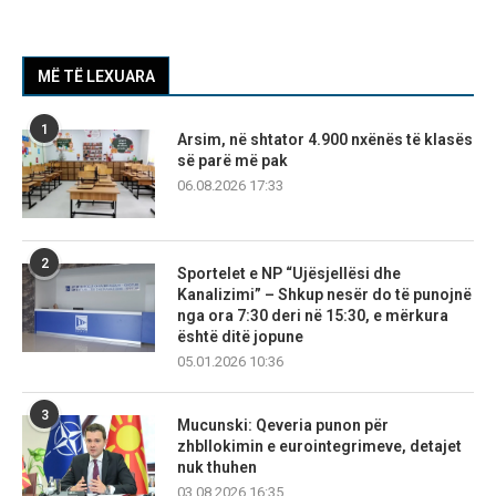
MË TË LEXUARA
1
Arsim, në shtator 4.900 nxënës të klasës
së parë më pak
06.08.2026 17:33
2
Sportelet e NP “Ujësjellësi dhe
Kanalizimi” – Shkup nesër do të punojnë
nga ora 7:30 deri në 15:30, e mërkura
është ditë jopune
05.01.2026 10:36
3
Mucunski: Qeveria punon për
zhbllokimin e eurointegrimeve, detajet
nuk thuhen
03.08.2026 16:35