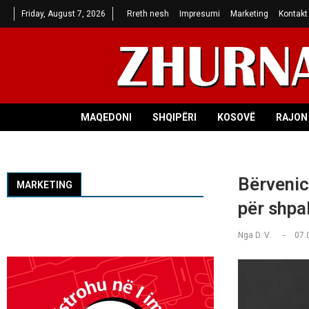
Friday, August 7, 2026
Rreth nesh
Impresumi
Marketing
Kontakt
MAQEDONI
SHQIPËRI
KOSOVË
RAJON 
Bërvenic
MARKETING
për shpa
Nga
D. V.
07.