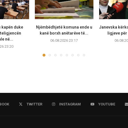
u kapën duke
Njëmbëdhjetë komuna ende u
Janevska kërko
teligjencën
kanë borxh anëtarëve të...
ligjeve për
ale në...
06.08.2026 23:17
06.08.2
26 23:20
BOOK
TWITTER
INSTAGRAM
YOUTUBE