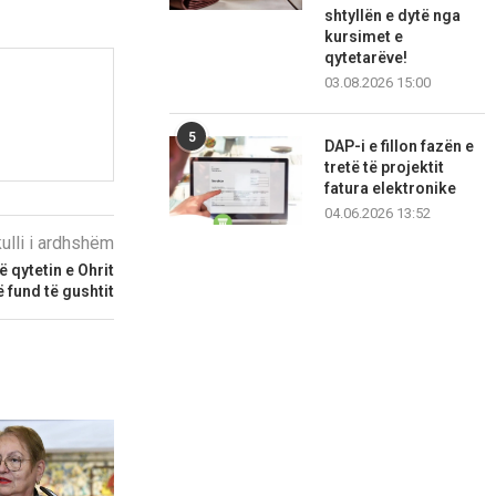
shtyllën e dytë nga
kursimet e
qytetarëve!
03.08.2026 15:00
5
DAP-i e fillon fazën e
tretë të projektit
fatura elektronike
04.06.2026 13:52
kulli i ardhshëm
ë qytetin e Ohrit
ë fund të gushtit