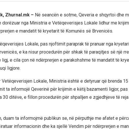
ik, Zhurnal.mk –
Në seancën e sotme, Qeveria e shqyrtoi dhe mi
e dorëzuar nga Ministria e Vetëqeverisjes Lokale lidhur me kriji
rprerjen e mandatit të kryetarit të Komunës së Brvenicës.
ëqeverisjes Lokale, pas njoftimit paraprak të pranuar nga kryetari 
enicës, e ka nisur procedurën për shkak të paraqitjes së një rre
ligj, e cila çon në ndërprerjen e parakohshme të mandatit të kryet
qi ligjore.
ër Vetëqeverisjen Lokale, Ministria është e detyruar që brenda 15
imit ta informojë Qeverinë për krijimin e këtij bazamenti ligjor, pas
 30 ditëve, e fillon procedurën për shpalljen e zgjedhjeve të reja
m, duam ta informojmë publikun se, në përputhje me afatet e përca
iratuar informacionin dhe ka sjellë Vendim për ndërprerjen e mand