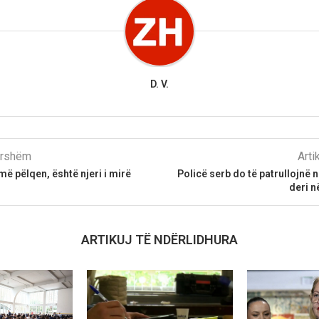
D. V.
parshëm
Arti
ë pëlqen, është njeri i mirë
Policë serb do të patrullojnë n
deri n
ARTIKUJ TË NDËRLIDHURA