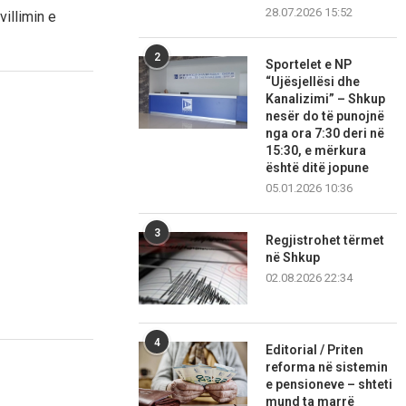
28.07.2026 15:52
villimin e
2
Sportelet e NP
“Ujësjellësi dhe
Kanalizimi” – Shkup
nesër do të punojnë
nga ora 7:30 deri në
15:30, e mërkura
është ditë jopune
05.01.2026 10:36
3
Regjistrohet tërmet
në Shkup
02.08.2026 22:34
4
Editorial / Priten
reforma në sistemin
e pensioneve – shteti
mund ta marrë