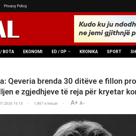
Privacy Policy
/ BOTA
EKONOMI
ED / OP
KRONIKA
SPORT
S
a: Qeveria brenda 30 ditëve e fillon p
lljen e zgjedhjeve të reja për kryetar 
A+
A-
07.2026 16:15
1,867
e lexuar