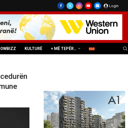
Login
HOWBIZZ
KULTURË
+ MË TEPËR…
rocedurën
komune