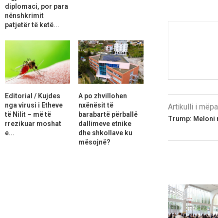
diplomaci, por para
nënshkrimit
patjetër të ketë...
Editorial / Kujdes
A po zhvillohen
nga virusi i Etheve
nxënësit të
Artikulli i më
të Nilit – më të
barabartë përballë
Trump: Meloni m
rrezikuar moshat
dallimeve etnike
e...
dhe shkollave ku
mësojnë?