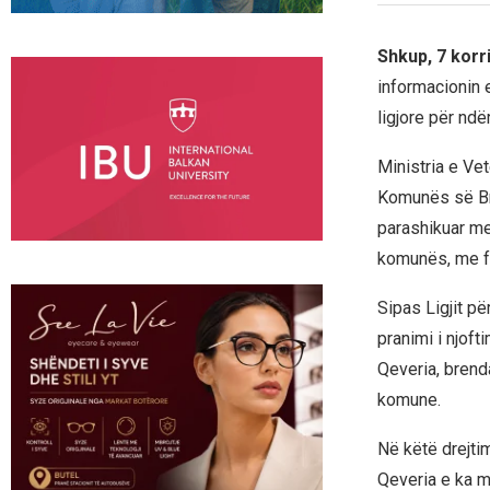
Shkup, 7 korr
informacionin 
ligjore për ndë
Ministria e Vet
Komunës së Brv
parashikuar me 
komunës, me fu
Sipas Ligjit p
pranimi i njoft
Qeveria, brenda
komune.
Në këtë drejti
Qeveria e ka m