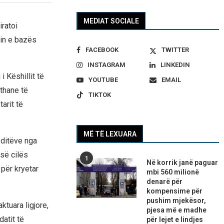
MEDIAT SOCIALE
ratoi
min e bazës
FACEBOOK
TWITTER
INSTAGRAM
LINKEDIN
i Këshillit të
YOUTUBE
EMAIL
thane të
TIKTOK
arit të
MË TË LEXUARA
 ditëve nga
 së cilës
1
Në korrik janë paguar
 për kryetar
mbi 560 milionë
denarë për
kompensime për
pushim mjekësor,
ktuara ligjore,
pjesa më e madhe
atit të
për lejet e lindjes