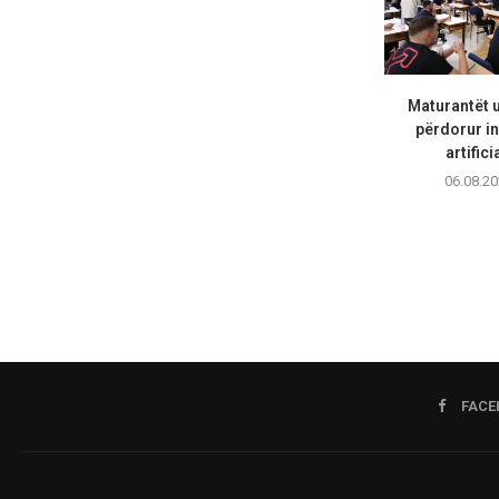
Maturantët 
përdorur in
artifici
06.08.20
FACE