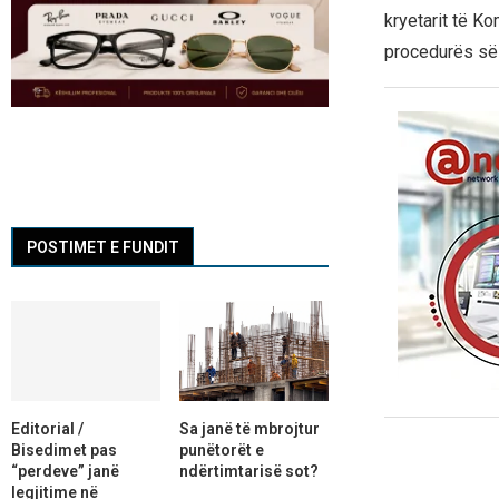
kryetarit të Ko
procedurës së 
POSTIMET E FUNDIT
Editorial /
Sa janë të mbrojtur
Bisedimet pas
punëtorët e
“perdeve” janë
ndërtimtarisë sot?
legjitime në