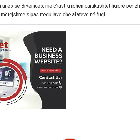
munës së Brvenicës, me ç’rast krijohen parakushtet ligjore për zh
mëtejshme sipas rregullave dhe afateve në fuqi.