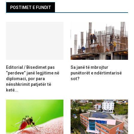
POSTIMET E FUNDIT
Editorial / Bisedimet pas
Sa janë të mbrojtur
“perdeve” janë legjitime në
punëtorët e ndërtimtarisë
diplomaci, por para
sot?
nënshkrimit patjetër të
ketë...