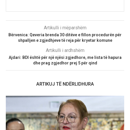
Artikulli i mëparshëm
Bërvenica: Qeveria brenda 30 ditëve e fillon procedurën për
shpalljen e zgjedhjeve të reja për kryetar komune
Artikulli i ardhshëm
Ajdari: BDI është për një njësi zgjedhore, me lista të hapura
dhe prag zgjedhor prej 5 për qind
ARTIKUJ TË NDËRLIDHURA