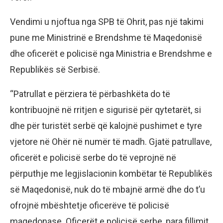
Vendimi u njoftua nga SPB të Ohrit, pas një takimi
pune me Ministrinë e Brendshme të Maqedonisë
dhe oficerët e policisë nga Ministria e Brendshme e
Republikës së Serbisë.
“Patrullat e përziera të përbashkëta do të
kontribuojnë në rritjen e sigurisë për qytetarët, si
dhe për turistët serbë që kalojnë pushimet e tyre
vjetore në Ohër në numër të madh. Gjatë patrullave,
oficerët e policisë serbe do të veprojnë në
përputhje me legjislacionin kombëtar të Republikës
së Maqedonisë, nuk do të mbajnë armë dhe do t’u
ofrojnë mbështetje oficerëve të policisë
maqedonase. Oficerët e policisë serbe, para fillimit