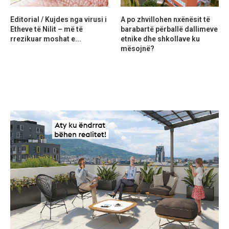
Editorial / Kujdes nga virusi i
A po zhvillohen nxënësit të
Etheve të Nilit – më të
barabartë përballë dallimeve
rrezikuar moshat e...
etnike dhe shkollave ku
mësojnë?