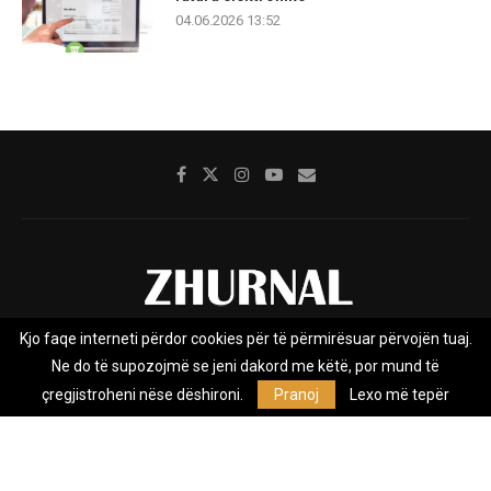
04.06.2026 13:52
Kjo faqe interneti përdor cookies për të përmirësuar përvojën tuaj.
Rreth nesh
Impresumi
Marketing
Kontakt
Ne do të supozojmë se jeni dakord me këtë, por mund të
Privacy Policy
çregjistroheni nëse dëshironi.
Pranoj
Lexo më tepër
Zhurnal.mk është Agjenci e Lajmeve e pavarur, e themeluar në vitin
2009, që e mbulon Maqedoninë, Kosovën, Shqipërinë edhe lajmet
nga bota.