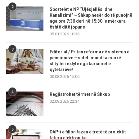
2
Sportelet e NP “Ujësjellësi dhe
Kanalizimi” – Shkup nesër do të punojnë
nga ora 7:30 deri në 15:30, e mërkura
është ditë jopune
05.01.2026 10:36
3
Editorial / Priten reforma në sistemin e
pensioneve – shteti mund ta marrë
shtyllën e dytë nga kursimet e
qytetarëve!
03.08.2026 15:00
4
Regjistrohet tërmet në Shkup
02.08.2026 22:34
5
DAP-i e fillon fazën e tretë të projektit
fatura elektronike