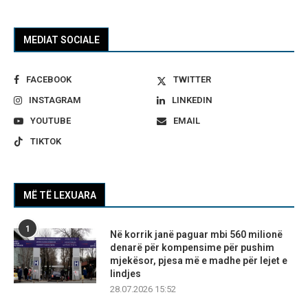
MEDIAT SOCIALE
FACEBOOK
TWITTER
INSTAGRAM
LINKEDIN
YOUTUBE
EMAIL
TIKTOK
MË TË LEXUARA
1
Në korrik janë paguar mbi 560 milionë
denarë për kompensime për pushim
mjekësor, pjesa më e madhe për lejet e
lindjes
28.07.2026 15:52