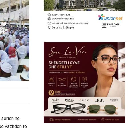
 sërish në
që vazhdon të