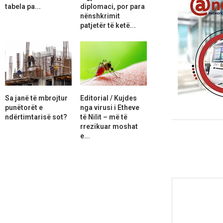
tabela pa...
diplomaci, por para
nënshkrimit
patjetër të ketë...
Sa janë të mbrojtur
Editorial / Kujdes
punëtorët e
nga virusi i Etheve
ndërtimtarisë sot?
të Nilit – më të
rrezikuar moshat
e...