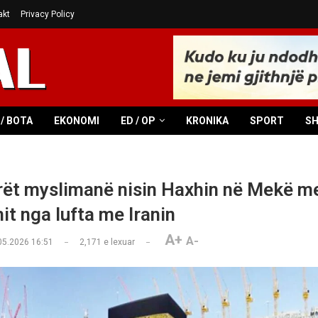
akt
Privacy Policy
/ BOTA
EKONOMI
ED / OP
KRONIKA
SPORT
S
ët myslimanë nisin Haxhin në Mekë m
it nga lufta me Iranin
A+
A-
05.2026 16:51
2,171
e lexuar