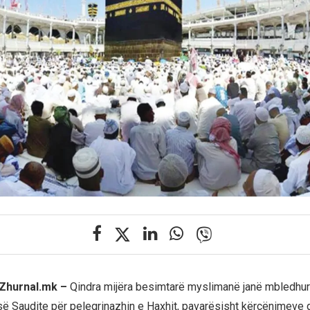
 Zhurnal.mk –
Qindra mijëra besimtarë myslimanë janë mbledhur
ë Saudite për pelegrinazhin e Haxhit, pavarësisht kërcënimeve 