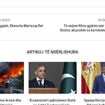
parshëm
Arti
gjatë, Xhensila Myrtezaj flet
Të enjten fillon gjykimi pë
ë
Ristov, akuzohet se ka fsheh
ARTIKUJ TË NDËRLIDHURA
 me dronë dhe
Kryeministri pakistanez thotë
Spanja thirrje