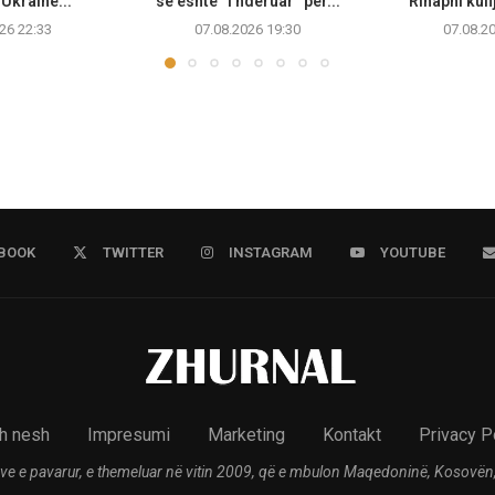
Ukrainë...
se është “i nderuar” për...
Rihapni kufi
26 22:33
07.08.2026 19:30
07.08.2
BOOK
TWITTER
INSTAGRAM
YOUTUBE
h nesh
Impresumi
Marketing
Kontakt
Privacy P
ve e pavarur, e themeluar në vitin 2009, që e mbulon Maqedoninë, Kosovën,