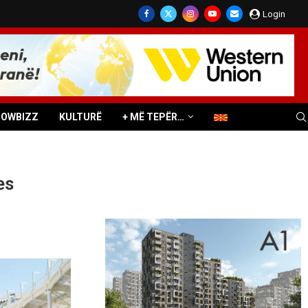
Login
HOWBIZZ
KULTURË
+ MË TEPËR…
es