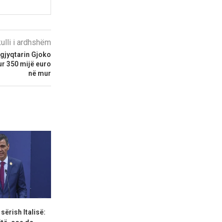
kulli i ardhshëm
r gjyqtarin Gjoko
ur 350 mijë euro
në mur
 sërish Italisë:
SHBA vendos sanksione ndaj
Aktivitetet g