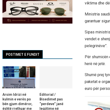
viktima dhe dë
Ministria saudi
garantuar sigu
Sipas ministri
vendet e shenj
pelegrinëve”.
POSTIMET E FUNDIT
Për shumicën e
herë në jetë.
Shumë prej tyr
paketat e organ
euro për perso
Arsim Idrizi në
Editorial /
kulmin e verës po
Bisedimet pas
bën gjum dimëror,
“perdeve” janë
është rrethuar me
legjitime në