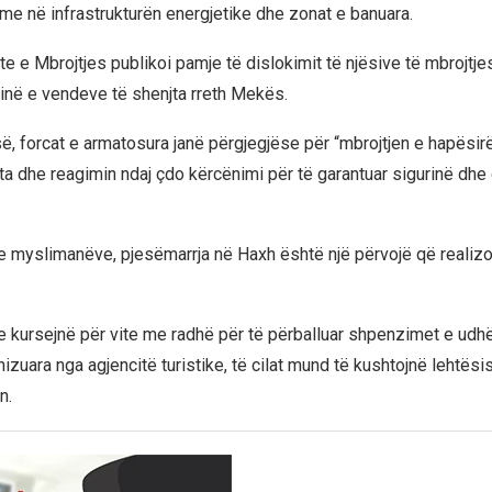
me në infrastrukturën energjetike dhe zonat e banuara.
te e Mbrojtjes publikoi pamje të dislokimit të njësive të mbrojtjes
rinë e vendeve të shenjta rreth Mekës.
së, forcat e armatosura janë përgjegjëse për “mbrojtjen e hapësir
ta dhe reagimin ndaj çdo kërcënimi për të garantuar sigurinë dhe
 myslimanëve, pjesëmarrja në Haxh është një përvojë që realiz
e kursejnë për vite me radhë për të përballuar shpenzimet e udh
izuara nga agjencitë turistike, të cilat mund të kushtojnë lehtës
n.