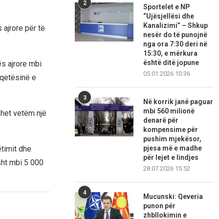
2
Sportelet e NP
“Ujësjellësi dhe
Kanalizimi” – Shkup
 ajrore për të
nesër do të punojnë
nga ora 7:30 deri në
15:30, e mërkura
është ditë jopune
ës ajrore mbi
05.01.2026 10:36
 qetësinë e
3
Në korrik janë paguar
mbi 560 milionë
ohet vetëm një
denarë për
kompensime për
pushim mjekësor,
ëtimit dhe
pjesa më e madhe
për lejet e lindjes
isht mbi 5 000
28.07.2026 15:52
4
Mucunski: Qeveria
punon për
zhbllokimin e