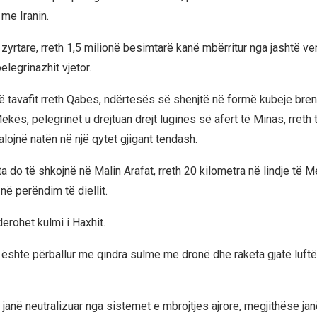
me Iranin.
zyrtare, rreth 1,5 milionë besimtarë kanë mbërritur nga jashtë ve
pelegrinazhit vjetor.
ë tavafit rreth Qabes, ndërtesës së shenjtë në formë kubeje br
ës, pelegrinët u drejtuan drejt luginës së afërt të Minas, rreth 
kalojnë natën në një qytet gjigant tendash.
ta do të shkojnë në Malin Arafat, rreth 20 kilometra në lindje të 
në perëndim të diellit.
derohet kulmi i Haxhit.
 është përballur me qindra sulme me dronë dhe raketa gjatë luft
janë neutralizuar nga sistemet e mbrojtjes ajrore, megjithëse jan