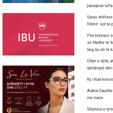
paraqesë lufta 
Sipas shifrave 
fillimit sot të 
Pas kryerjes s
së Madhe të Mek
larg, ku do të 
Ditën e dytë, a
qëndrojnë deri 
Ky ritual konsi
Arabia Saudite
me Iranin.
Shumica e tyre 