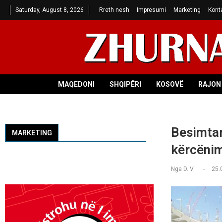
Saturday, August 8, 2026
Rreth nesh
Impresumi
Marketing
Kont
MAQEDONI
SHQIPËRI
KOSOVË
RAJON 
Besimtar
MARKETING
kërcënim
Nga
D. V.
25.