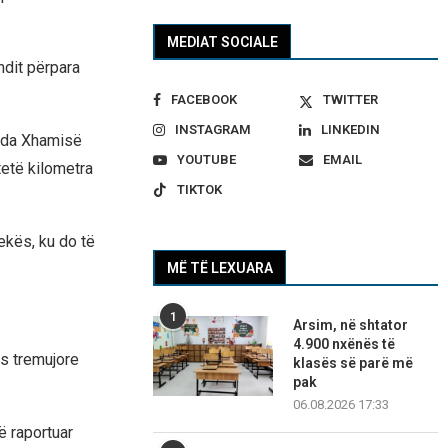
MEDIAT SOCIALE
ndit përpara
FACEBOOK
TWITTER
INSTAGRAM
LINKEDIN
enda Xhamisë
YOUTUBE
EMAIL
tetë kilometra
TIKTOK
Mekës, ku do të
MË TË LEXUARA
1
Arsim, në shtator
4.900 nxënës të
ës tremujore
klasës së parë më
pak
06.08.2026 17:33
ë raportuar