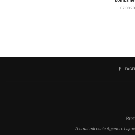
bomba në 
07.08.20
FACE
Rret
Zhurnal.mk është Agjenci e Lajme