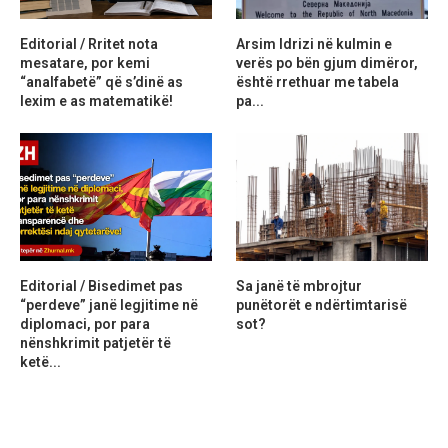
Editorial / Rritet nota
Arsim Idrizi në kulmin e
mesatare, por kemi
verës po bën gjum dimëror,
“analfabetë” që s’dinë as
është rrethuar me tabela
lexim e as matematikë!
pa...
Editorial / Bisedimet pas
Sa janë të mbrojtur
“perdeve” janë legjitime në
punëtorët e ndërtimtarisë
diplomaci, por para
sot?
nënshkrimit patjetër të
ketë...