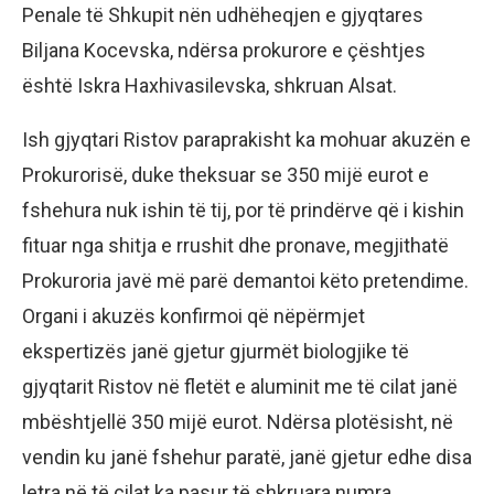
Penale të Shkupit nën udhëheqjen e gjyqtares
Biljana Kocevska, ndërsa prokurore e çështjes
është Iskra Haxhivasilevska, shkruan Alsat.
Ish gjyqtari Ristov paraprakisht ka mohuar akuzën e
Prokurorisë, duke theksuar se 350 mijë eurot e
fshehura nuk ishin të tij, por të prindërve që i kishin
fituar nga shitja e rrushit dhe pronave, megjithatë
Prokuroria javë më parë demantoi këto pretendime.
Organi i akuzës konfirmoi që nëpërmjet
ekspertizës janë gjetur gjurmët biologjike të
gjyqtarit Ristov në fletët e aluminit me të cilat janë
mbështjellë 350 mijë eurot. Ndërsa plotësisht, në
vendin ku janë fshehur paratë, janë gjetur edhe disa
letra në të cilat ka pasur të shkruara numra