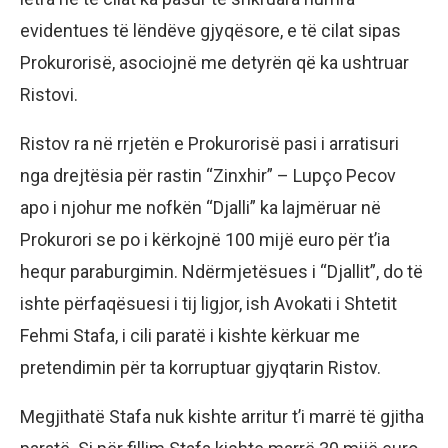
evidentues të lëndëve gjyqësore, e të cilat sipas
Prokurorisë, asociojnë me detyrën që ka ushtruar
Ristovi.
Ristov ra në rrjetën e Prokurorisë pasi i arratisuri
nga drejtësia për rastin “Zinxhir” – Lupço Pecov
apo i njohur me nofkën “Djalli” ka lajmëruar në
Prokurori se po i kërkojnë 100 mijë euro për t’ia
hequr paraburgimin. Ndërmjetësues i “Djallit”, do të
ishte përfaqësuesi i tij ligjor, ish Avokati i Shtetit
Fehmi Stafa, i cili paratë i kishte kërkuar me
pretendimin për ta korruptuar gjyqtarin Ristov.
Megjithatë Stafa nuk kishte arritur t’i marrë të gjitha