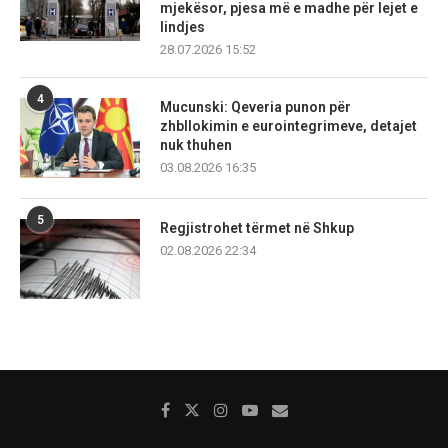
mjekësor, pjesa më e madhe për lejet e
lindjes
28.07.2026 15:52
4
Mucunski: Qeveria punon për
zhbllokimin e eurointegrimeve, detajet
nuk thuhen
03.08.2026 16:35
5
Regjistrohet tërmet në Shkup
02.08.2026 22:34