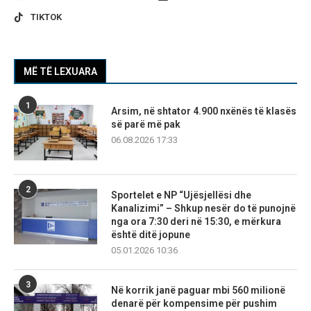
TIKTOK
MË TË LEXUARA
1
Arsim, në shtator 4.900 nxënës të klasës
së parë më pak
06.08.2026 17:33
2
Sportelet e NP “Ujësjellësi dhe
Kanalizimi” – Shkup nesër do të punojnë
nga ora 7:30 deri në 15:30, e mërkura
është ditë jopune
05.01.2026 10:36
3
Në korrik janë paguar mbi 560 milionë
denarë për kompensime për pushim