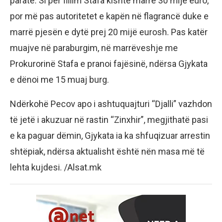
paratë. Si për fillim Stafa kishte marrë 30 mijë euro,
por më pas autoritetet e kapën në flagrancë duke e
marrë pjesën e dytë prej 20 mijë eurosh. Pas katër
muajve në paraburgim, në marrëveshje me
Prokurorinë Stafa e pranoi fajësinë, ndërsa Gjykata
e dënoi me 15 muaj burg.
Ndërkohë Pecov apo i ashtuquajturi “Djalli” vazhdon
të jetë i akuzuar në rastin “Zinxhir”, megjithatë pasi
e ka paguar dëmin, Gjykata ia ka shfuqizuar arrestin
shtëpiak, ndërsa aktualisht është nën masa më të
lehta kujdesi. /Alsat.mk