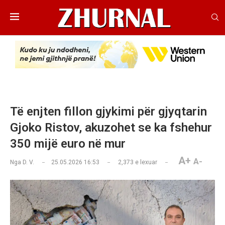
Të enjten fillon gjykimi për gjyqtarin
Gjoko Ristov, akuzohet se ka fshehur
350 mijë euro në mur
A+
A-
Nga
D. V.
25.05.2026 16:53
2,373
e lexuar