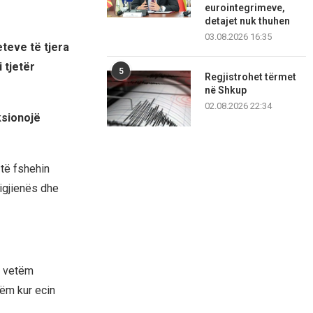
eurointegrimeve,
detajet nuk thuhen
03.08.2026 16:35
eteve të tjera
 tjetër
5
Regjistrohet tërmet
në Shkup
02.08.2026 22:34
ksionojë
të fshehin
igjienës dhe
jo vetëm
tëm kur ecin