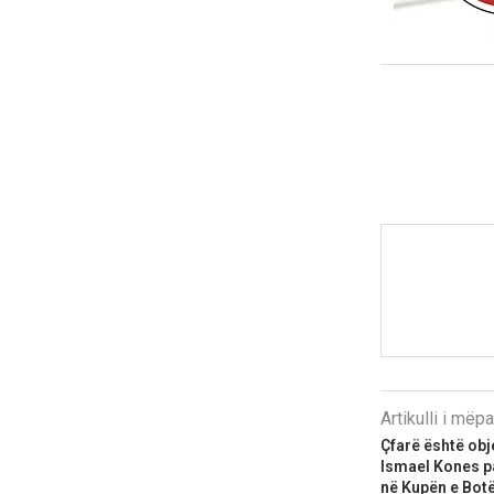
Artikulli i më
Çfarë është obje
Ismael Kones pa
në Kupën e Bot