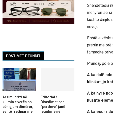
Shëndetësia nu
mënyrën se si 
kushte dinjito
nevojë.
Është e vështi
presin me orë t
farmacitë priva
POSTIMET E FUNDIT
Prandaj, po e p
A ka dalë ndo
klinikat, jo k
A ka hyrë ndo
Arsim Idrizi në
Editorial /
kushte elemen
kulmin e verës po
Bisedimet pas
bën gjum dimëror,
“perdeve” janë
A ka ecur ndo
është rrethuar me
legjitime në