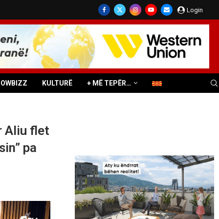
Login
HOWBIZZ
KULTURË
+ MË TEPËR…
 Aliu flet
sin” pa