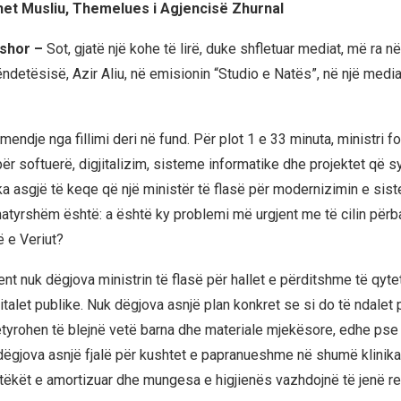
et Musliu, Themelues i Agjencisë Zhurnal
rshor –
Sot, gjatë një kohe të lirë, duke shfletuar mediat, më ra në
ëndetësisë, Azir Aliu, në emisionin “Studio e Natës”, në një medi
ndje nga fillimi deri në fund. Për plot 1 e 33 minuta, ministri fo
ër softuerë, digjitalizim, sisteme informatike dhe projektet që sy
ka asgjë të keqe që një ministër të flasë për modernizimin e sist
 natyrshëm është: a është ky problemi më urgjent me të cilin përb
 e Veriut?
t nuk dëgjova ministrin të flasë për hallet e përditshme të qyt
italet publike. Nuk dëgjova asnjë plan konkret se si do të ndalet 
etyrohen të blejnë vetë barna dhe materiale mjekësore, edhe pse 
 dëgjova asnjë fjalë për kushtet e papranueshme në shumë klinika,
tëkët e amortizuar dhe mungesa e higjienës vazhdojnë të jenë rea