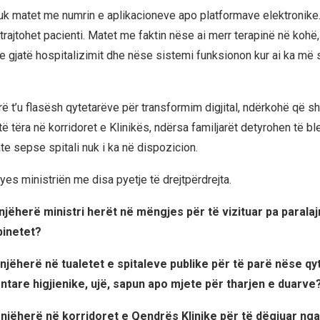
k matet me numrin e aplikacioneve apo platformave elektronike
trajtohet pacienti. Matet me faktin nëse ai merr terapinë në kohë
ze gjatë hospitalizimit dhe nëse sistemi funksionon kur ai ka më
rë t’u flasësh qytetarëve për transformim digjital, ndërkohë që s
ë tëra në korridoret e Klinikës, ndërsa familjarët detyrohen të ble
te sepse spitali nuk i ka në dispozicion.
yes ministriën me disa pyetje të drejtpërdrejta.
njëherë ministri herët në mëngjes për të vizituar pa parala
abinetet?
njëherë në tualetet e spitaleve publike për të parë nëse qy
tare higjienike, ujë, sapun apo mjete për tharjen e duarve
njëherë në korridoret e Qendrës Klinike për të dëgjuar ng