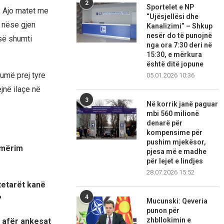
2
Sportelet e NP
. Ajo matet me
“Ujësjellësi dhe
, nëse gjen
Kanalizimi” – Shkup
nesër do të punojnë
 së shumti
nga ora 7:30 deri në
15:30, e mërkura
është ditë jopune
humë prej tyre
05.01.2026 10:36
jnë ilaçe në
3
Në korrik janë paguar
mbi 560 milionë
denarë për
kompensime për
pushim mjekësor,
jmërim
pjesa më e madhe
për lejet e lindjes
28.07.2026 15:52
tetarët kanë
4
?
Mucunski: Qeveria
punon për
zhbllokimin e
a afër ankesat