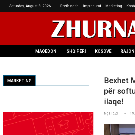
Saturday, August 8, 2026
Rreth nesh
Impresumi
Marketing
Kont
MAQEDONI
SHQIPËRI
KOSOVË
RAJON 
Bexhet Mu
MARKETING
për soft
ilaqe!
Nga
R.ZH
19