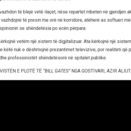
vazhdon të blejë vetë ilaçet, nëse repartet mbeten në gjendjen a
 vazhdojnë të presin me orë në korridore, atëherë as softueri m
opinionin se shëndetësia po ecën përpara.
ërkojnë vetëm një sistem të digjitalizuar. Ata kërkojnë një siste
e këtë nuk e dëshmojnë prezantimet televizive, por realiteti që p
 dhe profesionistët shëndetësorë në spitalet publike.
RVISTËN E PLOTË TË
“BILL GATES”
NGA GOSTIVARI, AZIR ALIUT.