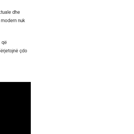
ktuale dhe
ë modern nuk
m që
ërjetojnë çdo