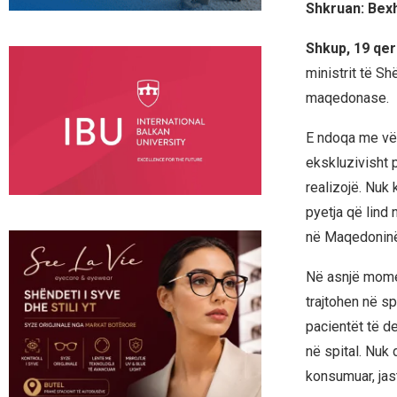
Shkruan: Bexh
Shkup, 19 qe
ministrit të Sh
maqedonase.
E ndoqa me vëme
ekskluzivisht p
realizojë. Nuk 
pyetja që lind
në Maqedoninë
Në asnjë momen
trajtohen në sp
pacientët të d
në spital. Nuk
konsumuar, jas