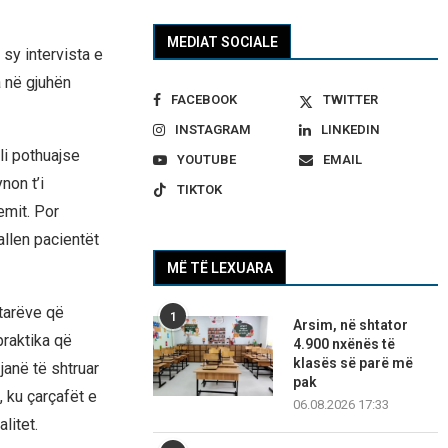
MEDIAT SOCIALE
 sy intervista e
a në gjuhën
FACEBOOK
TWITTER
INSTAGRAM
LINKEDIN
li pothuajse
YOUTUBE
EMAIL
non t’i
TIKTOK
emit. Por
allen pacientët
MË TË LEXUARA
etarëve që
1
Arsim, në shtator
praktika që
4.900 nxënës të
klasës së parë më
janë të shtruar
pak
 ku çarçafët e
06.08.2026 17:33
litet.