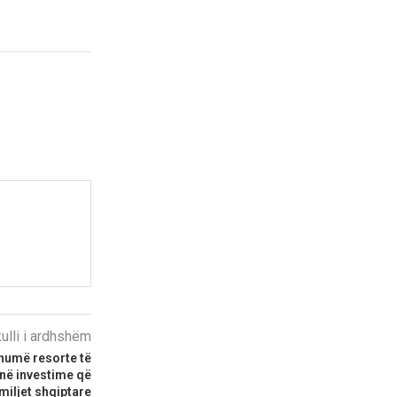
kulli i ardhshëm
shumë resorte të
në investime që
amiljet shqiptare