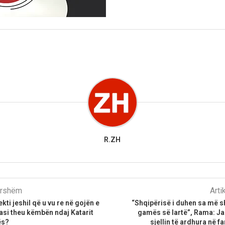
R.ZH
parshëm
Arti
kti jeshil që u vu re në gojën e
“Shqipërisë i duhen sa më 
si theu këmbën ndaj Katarit
gamës së lartë”, Rama: Ja
ës?
sjellin të ardhura në f