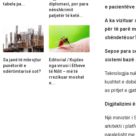
tabela pa...
diplomaci, por para
e pacientëve 
nënshkrimit
patjetër të ketë...
A ka vizituar
për të parë m
shëndetësor
Sepse para s
sistemi bazë
Sa janë të mbrojtur
Editorial / Kujdes
punëtorët e
nga virusi i Etheve
ndërtimtarisë sot?
të Nilit – më të
Teknologjia nu
rrezikuar moshat
kushtet e dobë
e...
as pritjet e gja
Digjitalizimi 
Një ministër i 
arkitekti i pla
paralelisht me