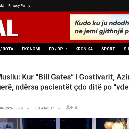
akt
Privacy Policy
/ BOTA
EKONOMI
ED / OP
KRONIKA
SPORT
S
sliu: Kur “Bill Gates” i Gostivarit, Azir
uerë, ndërsa pacientët çdo ditë po “vde
A+
A-
.06.2026 17:24
3.5K
e lexuar