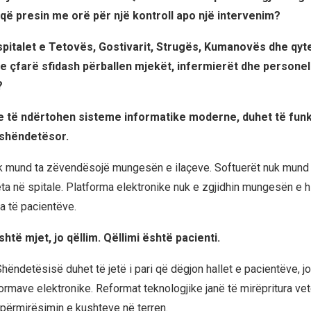
që presin me orë për një kontroll apo një intervenim?
 spitalet e Tetovës, Gostivarit, Strugës, Kumanovës dhe qyt
e çfarë sfidash përballen mjekët, infermierët dhe personeli
?
e të ndërtohen sisteme informatike moderne, duhet të fun
 shëndetësor.
k mund ta zëvendësojë mungesën e ilaçeve. Softuerët nuk mund 
ta në spitale. Platforma elektronike nuk e zgjidhin mungesën e h
ta të pacientëve.
është mjet, jo qëllim. Qëllimi është pacienti.
Shëndetësisë duhet të jetë i pari që dëgjon hallet e pacientëve, 
tformave elektronike. Reformat teknologjike janë të mirëpritura ve
 përmirësimin e kushteve në terren.