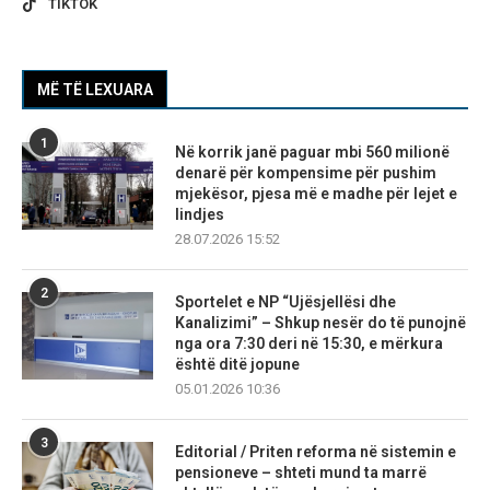
TIKTOK
MË TË LEXUARA
1
Në korrik janë paguar mbi 560 milionë
denarë për kompensime për pushim
mjekësor, pjesa më e madhe për lejet e
lindjes
28.07.2026 15:52
2
Sportelet e NP “Ujësjellësi dhe
Kanalizimi” – Shkup nesër do të punojnë
nga ora 7:30 deri në 15:30, e mërkura
është ditë jopune
05.01.2026 10:36
3
Editorial / Priten reforma në sistemin e
pensioneve – shteti mund ta marrë