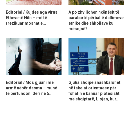
Editorial / Kujdes nga virusi i
A po zhvillohen nxënësit të
Etheve të Nilit – më të
barabartë përballë dallimeve
rrezikuar moshat e...
etnike dhe shkollave ku
mësojnë?
Editorial / Mos gjuani me
Gjuha shqipe anashkalohet
armë nëpër dasma – mund
në tabelat orientuese për
të përfundoni deri në 5...
fshatin e banuar plotësisht
me shqiptarë, Llojan, kur...