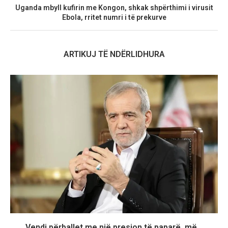
Uganda mbyll kufirin me Kongon, shkak shpërthimi i virusit
Ebola, rritet numri i të prekurve
ARTIKUJ TË NDËRLIDHURA
Vendi përballet me një presion të paparë, më...