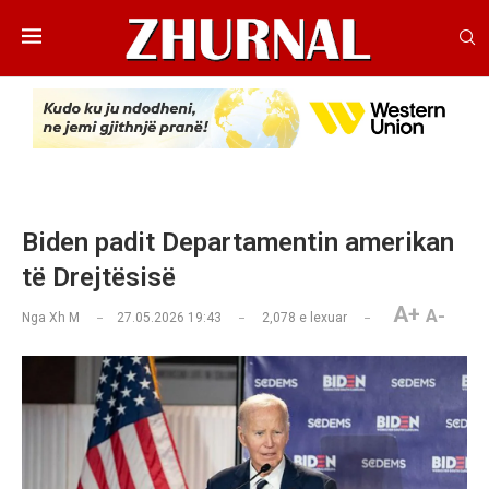
Biden padit Departamentin amerikan
të Drejtësisë
A+
A-
Nga
Xh M
27.05.2026 19:43
2,078
e lexuar