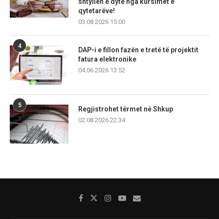
shtyllën e dytë nga kursimet e
qytetarëve!
03.08.2026 15:00
4
DAP-i e fillon fazën e tretë të projektit
fatura elektronike
04.06.2026 13:52
5
Regjistrohet tërmet në Shkup
02.08.2026 22:34