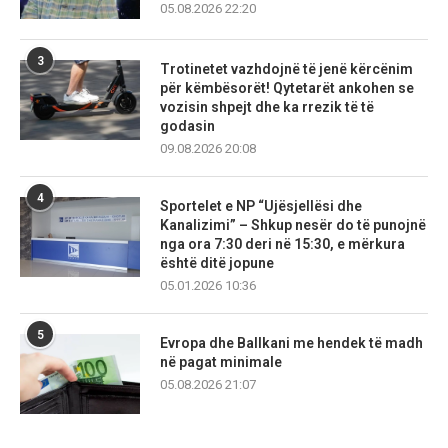
05.08.2026 22:20
3
Trotinetet vazhdojnë të jenë kërcënim
për këmbësorët! Qytetarët ankohen se
vozisin shpejt dhe ka rrezik të të
godasin
09.08.2026 20:08
4
Sportelet e NP “Ujësjellësi dhe
Kanalizimi” – Shkup nesër do të punojnë
nga ora 7:30 deri në 15:30, e mërkura
është ditë jopune
05.01.2026 10:36
5
Evropa dhe Ballkani me hendek të madh
në pagat minimale
05.08.2026 21:07