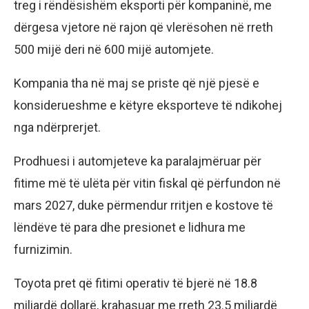
treg i rëndësishëm eksporti për kompaninë, me
dërgesa vjetore në rajon që vlerësohen në rreth
500 mijë deri në 600 mijë automjete.
Kompania tha në maj se priste që një pjesë e
konsiderueshme e këtyre eksporteve të ndikohej
nga ndërprerjet.
Prodhuesi i automjeteve ka paralajmëruar për
fitime më të ulëta për vitin fiskal që përfundon në
mars 2027, duke përmendur rritjen e kostove të
lëndëve të para dhe presionet e lidhura me
furnizimin.
Toyota pret që fitimi operativ të bjerë në 18.8
miliardë dollarë, krahasuar me rreth 23.5 miliardë