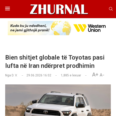
Bien shitjet globale të Toyotas pasi
lufta në Iran ndërpret prodhimin
A+
A-
Nga
D. V.
29.06.2026 16:02
1,885
e lexuar