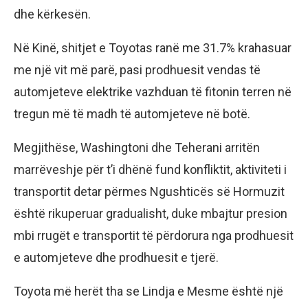
dhe kërkesën.
Në Kinë, shitjet e Toyotas ranë me 31.7% krahasuar
me një vit më parë, pasi prodhuesit vendas të
automjeteve elektrike vazhduan të fitonin terren në
tregun më të madh të automjeteve në botë.
Megjithëse, Washingtoni dhe Teherani arritën
marrëveshje për t’i dhënë fund konfliktit, aktiviteti i
transportit detar përmes Ngushticës së Hormuzit
është rikuperuar gradualisht, duke mbajtur presion
mbi rrugët e transportit të përdorura nga prodhuesit
e automjeteve dhe prodhuesit e tjerë.
Toyota më herët tha se Lindja e Mesme është një