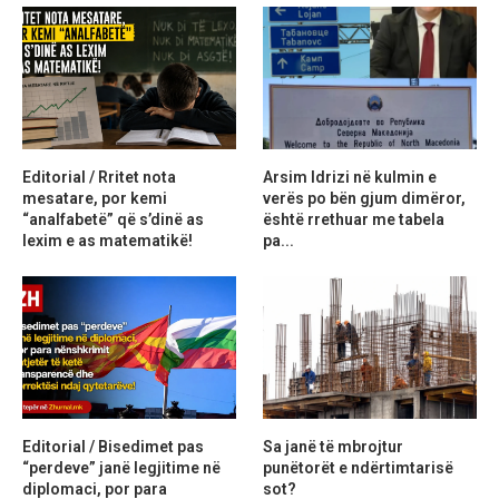
Editorial / Rritet nota
Arsim Idrizi në kulmin e
mesatare, por kemi
verës po bën gjum dimëror,
“analfabetë” që s’dinë as
është rrethuar me tabela
lexim e as matematikë!
pa...
Editorial / Bisedimet pas
Sa janë të mbrojtur
“perdeve” janë legjitime në
punëtorët e ndërtimtarisë
diplomaci, por para
sot?