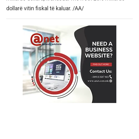
dollarë vitin fiskal të kaluar. /AA/