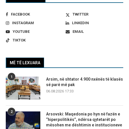
FACEBOOK
TWITTER
INSTAGRAM
LINKEDIN
YOUTUBE
EMAIL
TIKTOK
MË TË LEXUARA
1
Arsim, në shtator 4.900 nxënës të klasës
së parë më pak
06.08.2026 17:33
2
Arsovski: Maqedonia po hyn në fazën e
“hiperpolitikës”, ndërsa qytetarët po
mësohen me dështimin e institucioneve