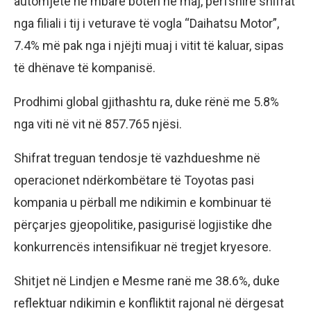
automjete në mbarë botën në maj, përfshirë shifrat
nga filiali i tij i veturave të vogla “Daihatsu Motor”,
7.4% më pak nga i njëjti muaj i vitit të kaluar, sipas
të dhënave të kompanisë.
Prodhimi global gjithashtu ra, duke rënë me 5.8%
nga viti në vit në 857.765 njësi.
Shifrat treguan tendosje të vazhdueshme në
operacionet ndërkombëtare të Toyotas pasi
kompania u përball me ndikimin e kombinuar të
përçarjes gjeopolitike, pasigurisë logjistike dhe
konkurrencës intensifikuar në tregjet kryesore.
Shitjet në Lindjen e Mesme ranë me 38.6%, duke
reflektuar ndikimin e konfliktit rajonal në dërgesat