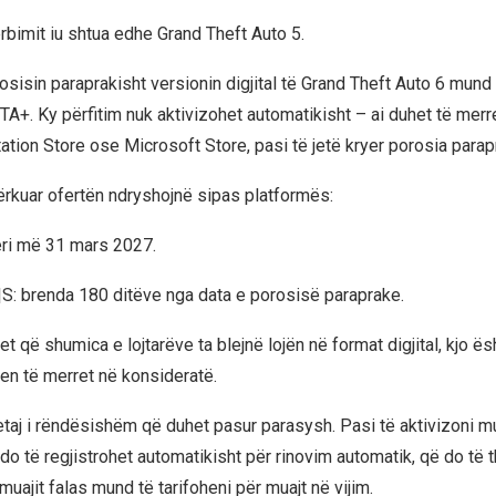
rbimit iu shtua edhe Grand Theft Auto 5.
osisin paraprakisht versionin digjital të Grand Theft Auto 6 mund 
TA+. Ky përfitim nuk aktivizohet automatikisht – ai duhet të merr
tion Store ose Microsoft Store, pasi të jetë kryer porosia parap
kërkuar ofertën ndryshojnë sipas platformës:
eri më 31 mars 2027.
S: brenda 180 ditëve nga data e porosisë paraprake.
 që shumica e lojtarëve ta blejnë lojën në format digjital, kjo ës
len të merret në konsideratë.
etaj i rëndësishëm që duhet pasur parasysh. Pasi të aktivizoni mu
do të regjistrohet automatikisht për rinovim automatik, që do të 
muajit falas mund të tarifoheni për muajt në vijim.