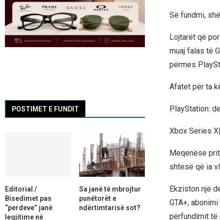
Së fundmi, shë
Lojtarët që por
muaj falas të G
përmes PlaySta
Afatet për ta 
PlayStation: d
POSTIMET E FUNDIT
Xbox Series X|
Meqenëse pritet
shtesë që ia v
Ekziston një d
Editorial /
Sa janë të mbrojtur
Bisedimet pas
punëtorët e
GTA+, abonimi 
“perdeve” janë
ndërtimtarisë sot?
përfundimit të 
legjitime në