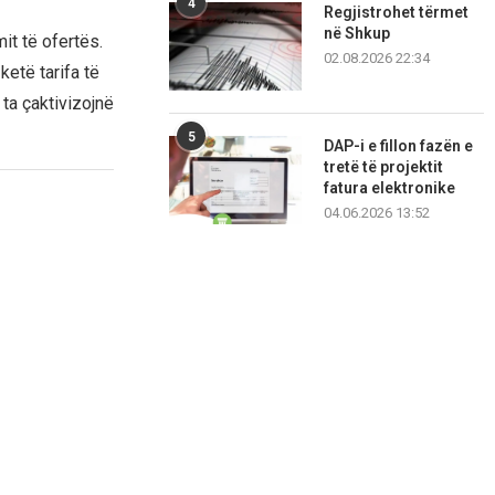
4
Regjistrohet tërmet
në Shkup
it të ofertës.
02.08.2026 22:34
ketë tarifa të
ta çaktivizojnë
5
DAP-i e fillon fazën e
tretë të projektit
fatura elektronike
04.06.2026 13:52