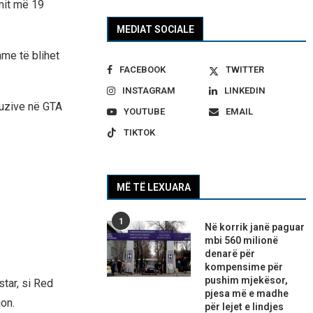
mit më 19
MEDIAT SOCIALE
hme të blihet
FACEBOOK
TWITTER
INSTAGRAM
LINKEDIN
luzive në GTA
YOUTUBE
EMAIL
TIKTOK
MË TË LEXUARA
1
Në korrik janë paguar
mbi 560 milionë
denarë për
kompensime për
pushim mjekësor,
tar, si Red
pjesa më e madhe
on.
për lejet e lindjes