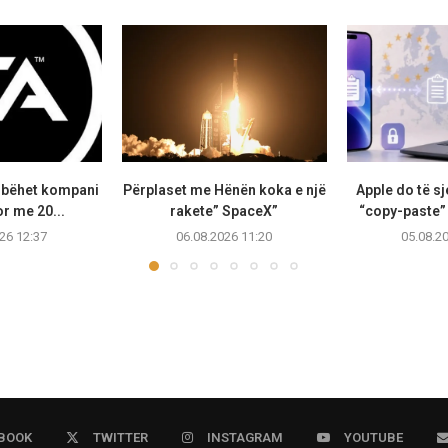
s bëhet kompani
Përplaset me Hënën koka e një
Apple do të sj
or me 20...
rakete” SpaceX”
“copy-paste”
26 12:37
06.08.2026 11:20
05.08.2
BOOK
TWITTER
INSTAGRAM
YOUTUBE