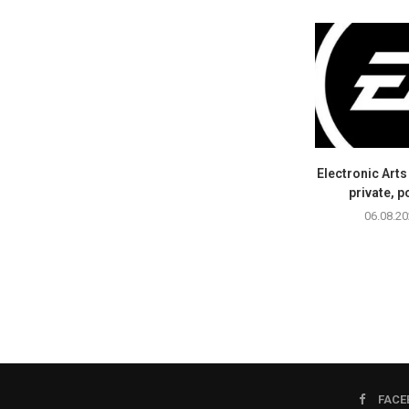
Electronic Art
private, p
06.08.20
FACE