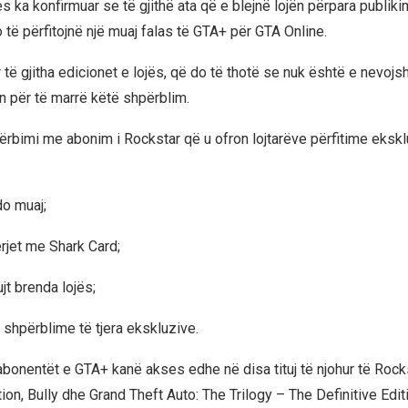
 ka konfirmuar se të gjithë ata që e blejnë lojën përpara publiki
 të përfitojnë një muaj falas të GTA+ për GTA Online.
 të gjitha edicionet e lojës, që do të thotë se nuk është e nevojs
on për të marrë këtë shpërblim.
rbimi me abonim i Rockstar që u ofron lojtarëve përfitime eksk
do muaj;
rjet me Shark Card;
ujt brenda lojës;
 shpërblime të tjera ekskluzive.
abonentët e GTA+ kanë akses edhe në disa tituj të njohur të Rocks
n, Bully dhe Grand Theft Auto: The Trilogy – The Definitive Editi