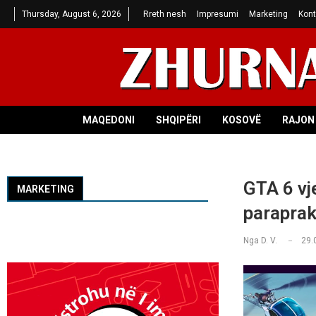
Thursday, August 6, 2026
Rreth nesh
Impresumi
Marketing
Kont
MAQEDONI
SHQIPËRI
KOSOVË
RAJON 
GTA 6 vj
MARKETING
paraprak
Nga
D. V.
29.