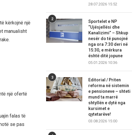
28.07.2026 15:52
2
Sportelet e NP
të kërkojnë një
“Ujësjellësi dhe
et manualisht
Kanalizimi” – Shkup
nesër do të punojnë
rake.
nga ora 7:30 deri në
15:30, e mërkura
është ditë jopune
05.01.2026 10:36
3
Editorial / Priten
reforma në sistemin
e pensioneve – shteti
htë një ofertë
mund ta marrë
shtyllën e dytë nga
kursimet e
qytetarëve!
ajin falas të
03.08.2026 15:00
thotë se pas