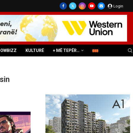
Login
HOWBIZZ
KULTURË
+ MË TEPËR…
sin