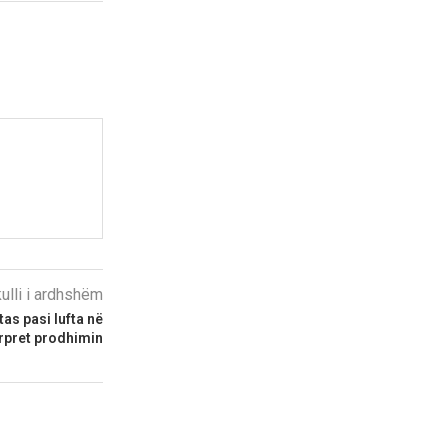
kulli i ardhshëm
tas pasi lufta në
rpret prodhimin