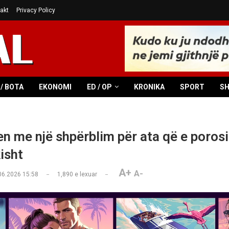
akt
Privacy Policy
/ BOTA
EKONOMI
ED / OP
KRONIKA
SPORT
S
en me një shpërblim për ata që e porosi
isht
A+
A-
06.2026 15:58
1,890
e lexuar