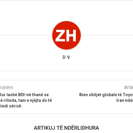
D. V.
parshëm
Arti
Kur lashë BDI-në thanë se
Bien shitjet globale të Toyo
rilinda, tani e njëjta do të
Iran ndë
lindi sërish
ARTIKUJ TË NDËRLIDHURA