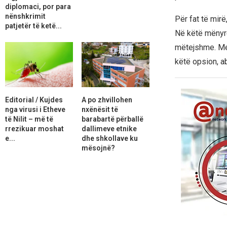
diplomaci, por para
nënshkrimit
Për fat të mirë
patjetër të ketë...
Në këtë mënyrë
mëtejshme. Megj
këtë opsion, a
Editorial / Kujdes
A po zhvillohen
nga virusi i Etheve
nxënësit të
të Nilit – më të
barabartë përballë
rrezikuar moshat
dallimeve etnike
e...
dhe shkollave ku
mësojnë?