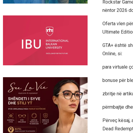
Rockstar Games
nëntor 2026 do
Oferta vlen për
Ultimate Editi
GTA+ është shë
Online, si:
para virtuale ç
bonuse për ble
zbritje në artik
përmbajtje dhe
Përveç kësaj, 
Dead Redemptio