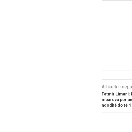
Artikulli i më
Fatmir Limani: 
mbarova por unë 
ndodhë do të ri