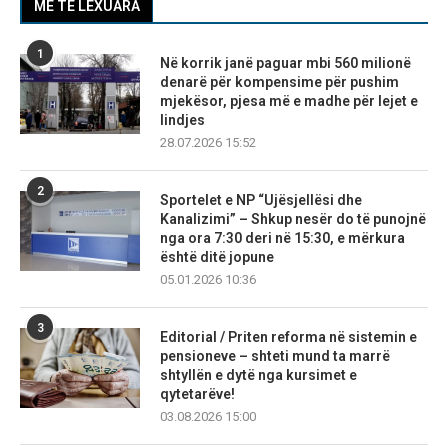
MË TË LEXUARA
1
Në korrik janë paguar mbi 560 milionë
denarë për kompensime për pushim
mjekësor, pjesa më e madhe për lejet e
lindjes
28.07.2026 15:52
2
Sportelet e NP “Ujësjellësi dhe
Kanalizimi” – Shkup nesër do të punojnë
nga ora 7:30 deri në 15:30, e mërkura
është ditë jopune
05.01.2026 10:36
3
Editorial / Priten reforma në sistemin e
pensioneve – shteti mund ta marrë
shtyllën e dytë nga kursimet e
qytetarëve!
03.08.2026 15:00