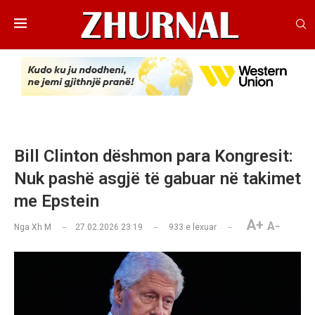
Bill Clinton dëshmon para Kongresit:
Nuk pashë asgjë të gabuar në takimet
me Epstein
A+
A-
Nga
Xh M
27.02.2026 23:19
933
e lexuar