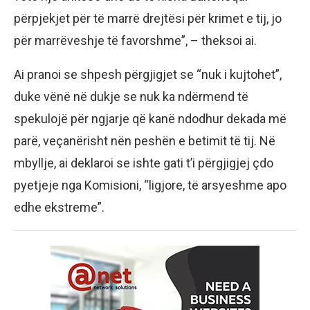
përpjekjet për të marrë drejtësi për krimet e tij, jo
për marrëveshje të favorshme”, – theksoi ai.
Ai pranoi se shpesh përgjigjet se “nuk i kujtohet”,
duke vënë në dukje se nuk ka ndërmend të
spekulojë për ngjarje që kanë ndodhur dekada më
parë, veçanërisht nën peshën e betimit të tij. Në
mbyllje, ai deklaroi se ishte gati t’i përgjigjej çdo
pyetjeje nga Komisioni, “ligjore, të arsyeshme apo
edhe ekstreme”.