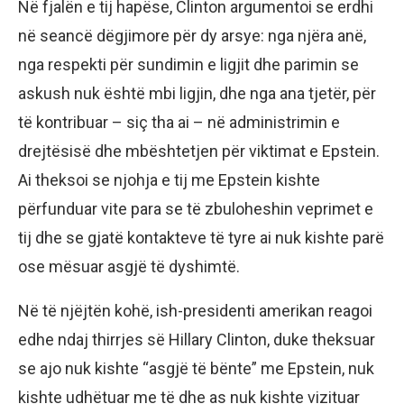
Në fjalën e tij hapëse, Clinton argumentoi se erdhi
në seancë dëgjimore për dy arsye: nga njëra anë,
nga respekti për sundimin e ligjit dhe parimin se
askush nuk është mbi ligjin, dhe nga ana tjetër, për
të kontribuar – siç tha ai – në administrimin e
drejtësisë dhe mbështetjen për viktimat e Epstein.
Ai theksoi se njohja e tij me Epstein kishte
përfunduar vite para se të zbuloheshin veprimet e
tij dhe se gjatë kontakteve të tyre ai nuk kishte parë
ose mësuar asgjë të dyshimtë.
Në të njëjtën kohë, ish-presidenti amerikan reagoi
edhe ndaj thirrjes së Hillary Clinton, duke theksuar
se ajo nuk kishte “asgjë të bënte” me Epstein, nuk
kishte udhëtuar me të dhe as nuk kishte vizituar