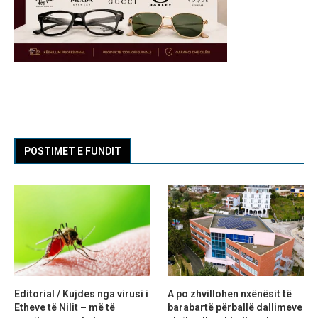
POSTIMET E FUNDIT
Editorial / Kujdes nga virusi i
A po zhvillohen nxënësit të
Etheve të Nilit – më të
barabartë përballë dallimeve