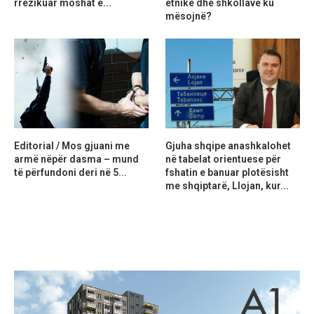
rrezikuar moshat e...
etnike dhe shkollave ku
mësojnë?
Editorial / Mos gjuani me
Gjuha shqipe anashkalohet
armë nëpër dasma – mund
në tabelat orientuese për
të përfundoni deri në 5...
fshatin e banuar plotësisht
me shqiptarë, Llojan, kur...