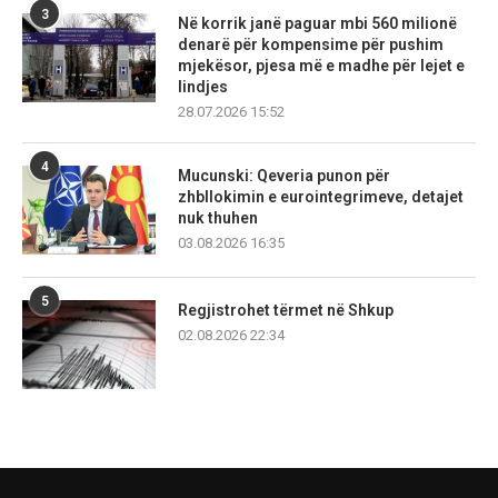
3
Në korrik janë paguar mbi 560 milionë
denarë për kompensime për pushim
mjekësor, pjesa më e madhe për lejet e
lindjes
28.07.2026 15:52
4
Mucunski: Qeveria punon për
zhbllokimin e eurointegrimeve, detajet
nuk thuhen
03.08.2026 16:35
5
Regjistrohet tërmet në Shkup
02.08.2026 22:34