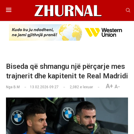
Biseda që shmangu një përçarje mes
trajnerit dhe kapitenit te Real Madridi
A+
A-
Nga
B.M
13.02.2026 09:27
2,082
e lexuar