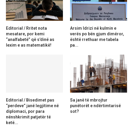
Editorial / Rritet nota
Arsim Idrizi në kulmin e
mesatare, por kemi
verës po bën gjum dimëror,
“analfabetë” që s’dinë as
është rrethuar me tabela
lexim e as matematikë!
pa...
Editorial / Bisedimet pas
Sa janë të mbrojtur
“perdeve” janë legjitime në
punëtorët e ndërtimtarisë
diplomaci, por para
sot?
nënshkrimit patjetër të
ketë...