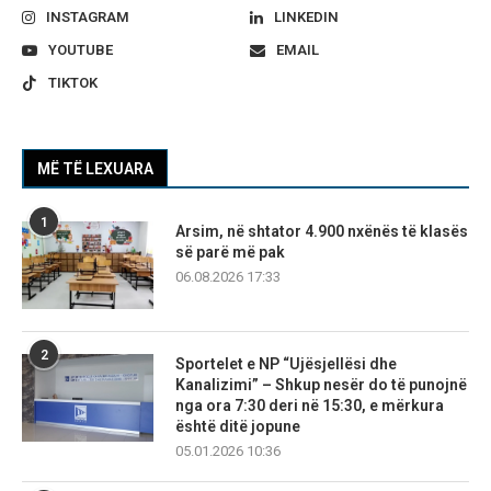
INSTAGRAM
LINKEDIN
YOUTUBE
EMAIL
TIKTOK
MË TË LEXUARA
1
Arsim, në shtator 4.900 nxënës të klasës
së parë më pak
06.08.2026 17:33
2
Sportelet e NP “Ujësjellësi dhe
Kanalizimi” – Shkup nesër do të punojnë
nga ora 7:30 deri në 15:30, e mërkura
është ditë jopune
05.01.2026 10:36