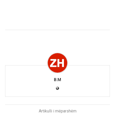
B.M
Artikulli i mëparshëm