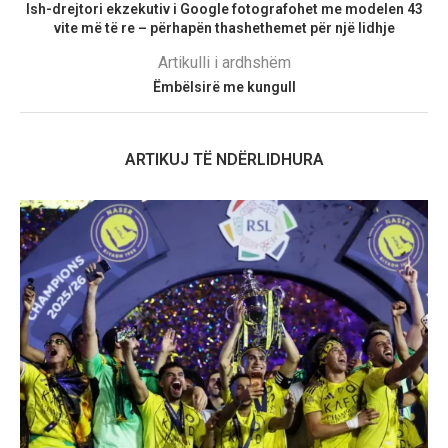
Ish-drejtori ekzekutiv i Google fotografohet me modelen 43
vite më të re – përhapën thashethemet për një lidhje
Artikulli i ardhshëm
Ëmbëlsirë me kungull
ARTIKUJ TË NDËRLIDHURA