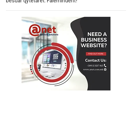
besuar qytetarët. Faleminderit!”