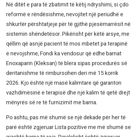
Në ditët e para të zbatimit të këtij ndryshimi, si çdo
reformë e rëndësishme, nevojitet një periudhë e
shkurtër përshtatjeje për të gjithë pjesëmarrësit në
sistemin shëndetësor. Pikërisht për këtë arsye, me
qëllim që asnjë pacient të mos mbetet pa terapinë
e nevojshme, Fondi ka vendosur që edhe barnat
Enoxaparin (Kleksan) të blera sipas procedurës së
deritanishme të rimbursohen deri më 15 korrik
2026. Kjo është një masë kalimtare që garanton
vazhdimësinë e terapisë dhe një kalim të qetë drejt
mënyrës së re të furnizimit me barna.
Po ashtu, pas më shumë se një dekade për her të
parë është zgjeruar Lista pozitive me më shumë se
gjashtë barna të reja. Paralelisht është zgjeruar