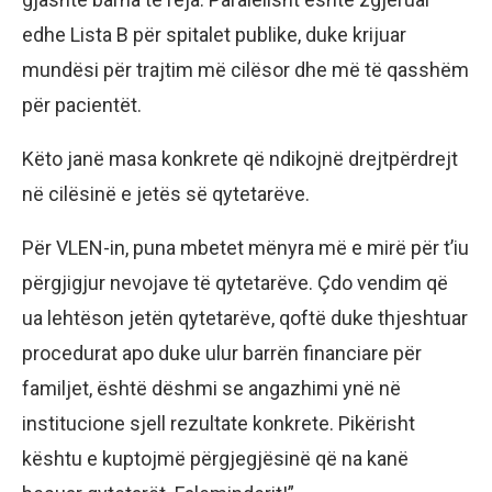
edhe Lista B për spitalet publike, duke krijuar
mundësi për trajtim më cilësor dhe më të qasshëm
për pacientët.
Këto janë masa konkrete që ndikojnë drejtpërdrejt
në cilësinë e jetës së qytetarëve.
Për VLEN-in, puna mbetet mënyra më e mirë për t’iu
përgjigjur nevojave të qytetarëve. Çdo vendim që
ua lehtëson jetën qytetarëve, qoftë duke thjeshtuar
procedurat apo duke ulur barrën financiare për
familjet, është dëshmi se angazhimi ynë në
institucione sjell rezultate konkrete. Pikërisht
kështu e kuptojmë përgjegjësinë që na kanë