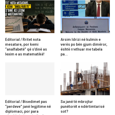
Editorial / Rritet nota
Arsim Idrizi në kulmin e
mesatare, por kemi
verës po bën gjum dimëror,
“analfabetë” që s’dinë as
është rrethuar me tabela
lexim e as matematikë!
pa...
Editorial / Bisedimet pas
Sa janë të mbrojtur
“perdeve” janë legjitime në
punëtorët e ndërtimtarisë
diplomaci, por para
sot?