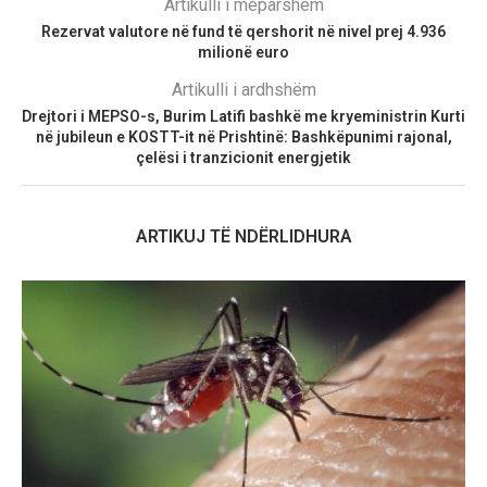
Artikulli i mëparshëm
Rezervat valutore në fund të qershorit në nivel prej 4.936
milionë euro
Artikulli i ardhshëm
Drejtori i MEPSO-s, Burim Latifi bashkë me kryeministrin Kurti
në jubileun e KOSTT-it në Prishtinë: Bashkëpunimi rajonal,
çelësi i tranzicionit energjetik
ARTIKUJ TË NDËRLIDHURA