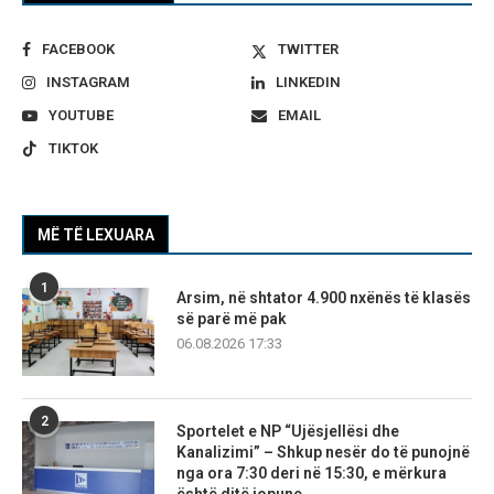
FACEBOOK
TWITTER
INSTAGRAM
LINKEDIN
YOUTUBE
EMAIL
TIKTOK
MË TË LEXUARA
1
Arsim, në shtator 4.900 nxënës të klasës
së parë më pak
06.08.2026 17:33
2
Sportelet e NP “Ujësjellësi dhe
Kanalizimi” – Shkup nesër do të punojnë
nga ora 7:30 deri në 15:30, e mërkura
është ditë jopune