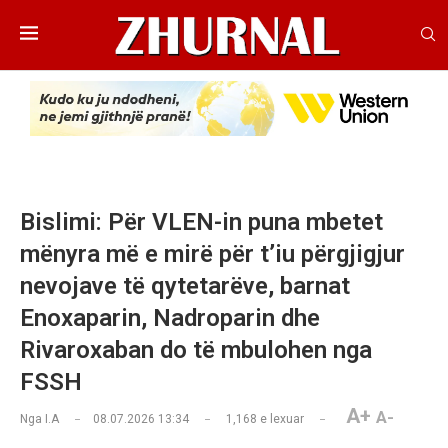
Bislimi: Për VLEN-in puna mbetet
mënyra më e mirë për t’iu përgjigjur
nevojave të qytetarëve, barnat
Enoxaparin, Nadroparin dhe
Rivaroxaban do të mbulohen nga
FSSH
A+
A-
Nga
I.A
08.07.2026 13:34
1,168
e lexuar