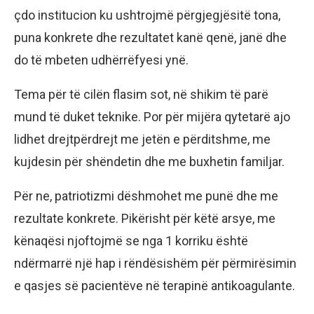
çdo institucion ku ushtrojmë përgjegjësitë tona,
puna konkrete dhe rezultatet kanë qenë, janë dhe
do të mbeten udhërrëfyesi ynë.
Tema për të cilën flasim sot, në shikim të parë
mund të duket teknike. Por për mijëra qytetarë ajo
lidhet drejtpërdrejt me jetën e përditshme, me
kujdesin për shëndetin dhe me buxhetin familjar.
Për ne, patriotizmi dëshmohet me punë dhe me
rezultate konkrete. Pikërisht për këtë arsye, me
kënaqësi njoftojmë se nga 1 korriku është
ndërmarrë një hap i rëndësishëm për përmirësimin
e qasjes së pacientëve në terapinë antikoagulante.