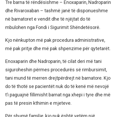
Tre barna të rëndësishme – Enoxaparin, Nadroparin
dhe Rivaroxaban – tashmë janë të disponueshme
në barnatoret e vendit dhe të njëjtat do të
mbulohen nga Fondi i Sigurimit Shëndetësorë.
Kjo nënkupton më pak procedura administrative,
më pak pritje dhe më pak shpenzime për qytetarët.
Enoxaparin dhe Nadroparin, të cilat deri më tani
siguroheshin përmes procedurës së rimbursimit,
tani mund të merren drejtpërdrejt në barnatore. Kjo
do të thotë se pacientët nuk do të kenë më nevojë
t’i paguajnë fillimisht barnat nga xhepi i tyre dhe më
pas të presin kthimin e mjeteve.
Për shumë familje, kjo nuk është vetëm një