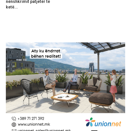
nënshkrimit patjetër të
ketë...