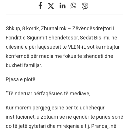
Shkup, 8 korrik, Zhurnal.mk – Zëvëndësdrejtori I
Fonditt ë Sigurimit Shëndetësor, Sedat Bislimi, në
cilësinë e përfaqësuesit të VLEN-it, sot ka mbajtur
konferncë për media me fokus te shëndeti dhe
buxheti familjar.
Pjesa e plotë:
“Të nderuar përfaqësues të mediave,
Kur morëm përgjegjësinë për të udhëhequr
institucionet, u zotuam se në qendër të punës sonë
do të jetë qytetari dhe mirëqenia e tij. Prandaj, në