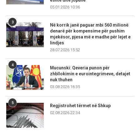
05.01.2026 10:36
3
Në korrik janë paguar mbi 560 milionë
denarë për kompensime për pushim
mjekësor, pjesa më e madhe për lejet e
lindjes
28.07.2026 15:52
4
Mucunski: Qeveria punon për
zhbllokimin e eurointegrimeve, detajet
nuk thuhen
03.08.2026 16:35
5
Regjistrohet tërmet në Shkup
02.08.2026 22:34