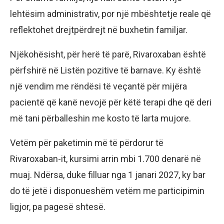
lehtësim administrativ, por një mbështetje reale që
reflektohet drejtpërdrejt në buxhetin familjar.
Njëkohësisht, për herë të parë, Rivaroxaban është
përfshirë në Listën pozitive të barnave. Ky është
një vendim me rëndësi të veçantë për mijëra
pacientë që kanë nevojë për këtë terapi dhe që deri
më tani përballeshin me kosto të larta mujore.
Vetëm për paketimin më të përdorur të
Rivaroxaban-it, kursimi arrin mbi 1.700 denarë në
muaj. Ndërsa, duke filluar nga 1 janari 2027, ky bar
do të jetë i disponueshëm vetëm me participimin
ligjor, pa pagesë shtesë.