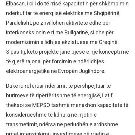
Elbasan, i cili do të rrisë kapacitetin për shkëmbimin
ndërkufitar të energjisë elektrike me Shqipërinë.
Paralelisht, po zhvillohen aktivitete edhe për
interkoneksionin e ri me Bullgarinë, si dhe për
modernizimin e lidhjes ekzistuese me Greqinë.
Sipas tij, këto projekte janë pjesë e një koncepti më
të gjerë rajonal për forcimin e ndërlidhjes
elektroenergjetike në Evropën Juglindore.
Duke iu referuar ndërtimit të përshpejtuar të
burimeve të ripërtëritshme të energjisë, Latifi
theksoi se MEPSO tashmë menaxhon kapacitete të
konsiderueshme të lidhura në rrjetin e
transmetimit, ndërsa në periudhën e ardhshme
pritet intensifikimi i investimeve në rrjetin e