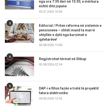
nga ora 7:30 deri në 15:30, e mërkura
është ditë jopune
05.01.2026 10:36
3
Editorial / Priten reforma në sistemin e
pensioneve – shteti mund ta marrë
shtyllën e dytë nga kursimet e
qytetarëve!
03.08.2026 15:00
4
Regjistrohet tërmet në Shkup
02.08.2026 22:34
5
DAP-i e fillon fazën e tretë të projektit
fatura elektronike
04.06.2026 13:52