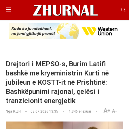
Drejtori i MEPSO-s, Burim Latifi
bashkë me kryeministrin Kurti në
jubileun e KOSTT-it në Prishtinë:
Bashkëpunimi rajonal, çelësi i
tranzicionit energjetik
A+
A-
Nga
R.ZH
08.07.2026 13:35
1,346
e lexuar