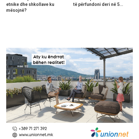
etnike dhe shkollave ku
të përfundoni deri në 5...
mësojnë?