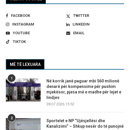
FACEBOOK
TWITTER
INSTAGRAM
LINKEDIN
YOUTUBE
EMAIL
TIKTOK
MË TË LEXUARA
1
Në korrik janë paguar mbi 560 milionë
denarë për kompensime për pushim
mjekësor, pjesa më e madhe për lejet e
lindjes
28.07.2026 15:52
2
Sportelet e NP “Ujësjellësi dhe
Kanalizimi” – Shkup nesër do të punojnë