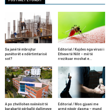
Sa janë të mbrojtur
Editorial / Kujdes nga virusi i
punëtorët e ndërtimtarisë
Etheve të Nilit – më të
sot?
rrezikuar moshat e...
A po zhvillohen nxënësit të
Editorial / Mos gjuani me
barabartë përballë dallimeve
armë nëpër dasma – mund