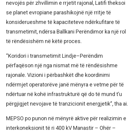
nevojës për zhvillimin e rrjetit rajonal, Latifi theksoi
se planet evropiane parashikojnë një rritje të
konsiderueshme të kapaciteteve ndërkufitare të
transmetimit, ndërsa Ballkani Perëndimor ka një rol
të rëndësishëm në këtë proces.
“Koridori i transmetimit Lindje–Perëndim
përfaqëson një nga nismat më të rëndësishme
rajonale. Vizioni i përbashkët dhe koordinimi
ndërmjet operatorëve janë mënyra e vetme për të
ndërtuar në kohë infrastrukturë që do të mund t’u
përgjigjet nevojave të tranzicionit energjetik”, tha ai.
MEPSO po punon në mënyrë aktive për realizimin e
interkoneksionit të ri 400 kV Manastir – Ohër –