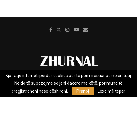
Kjo faqe interneti përdor cookies për të përmirësuar përvojën tuaj.
Rreth nesh
Impresumi
Marketing
Kontakt
Ne do të supozojmë se jeni dakord me këtë, por mund të
Privacy Policy
çregjistroheni nëse dëshironi.
Pranoj
Lexo më tepër
Zhurnal.mk është Agjenci e Lajmeve e pavarur, e themeluar në vitin
2009, që e mbulon Maqedoninë, Kosovën, Shqipërinë edhe lajmet
nga bota.
@2026 - All Right Reserved. Designed and Developed by
Anet.Com.Mk