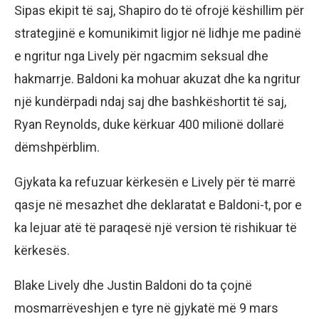
Sipas ekipit të saj, Shapiro do të ofrojë këshillim për
strategjinë e komunikimit ligjor në lidhje me padinë
e ngritur nga Lively për ngacmim seksual dhe
hakmarrje. Baldoni ka mohuar akuzat dhe ka ngritur
një kundërpadi ndaj saj dhe bashkëshortit të saj,
Ryan Reynolds, duke kërkuar 400 milionë dollarë
dëmshpërblim.
Gjykata ka refuzuar kërkesën e Lively për të marrë
qasje në mesazhet dhe deklaratat e Baldoni-t, por e
ka lejuar atë të paraqesë një version të rishikuar të
kërkesës.
Blake Lively dhe Justin Baldoni do ta çojnë
mosmarrëveshjen e tyre në gjykatë më 9 mars