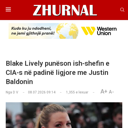
Blake Lively punëson ish-shefin e
CIA-s në padinë ligjore me Justin
Baldonin
A+
A-
Nga
D V
08.07.2026 09:14
1,355
e lexuar