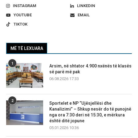
INSTAGRAM
LINKEDIN
YOUTUBE
EMAIL
TIKTOK
MË TË LEXUARA
1
Arsim, në shtator 4.900 nxënës të klasës
së parë më pak
06.08.2026 17:33
2
Sportelet e NP “Ujësjellësi dhe
Kanalizimi” – Shkup nesër do të punojnë
nga ora 7:30 deri në 15:30, e mërkura
është ditë jopune
05.01.2026 10:36