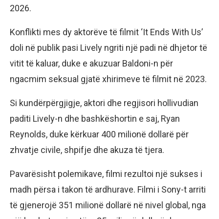
2026.
Konflikti mes dy aktorëve të filmit ‘It Ends With Us’
doli në publik pasi Lively ngriti një padi në dhjetor të
vitit të kaluar, duke e akuzuar Baldoni-n për
ngacmim seksual gjatë xhirimeve të filmit në 2023.
Si kundërpërgjigje, aktori dhe regjisori hollivudian
paditi Lively-n dhe bashkëshortin e saj, Ryan
Reynolds, duke kërkuar 400 milionë dollarë për
zhvatje civile, shpifje dhe akuza të tjera.
Pavarësisht polemikave, filmi rezultoi një sukses i
madh përsa i takon të ardhurave. Filmi i Sony-t arriti
të gjenerojë 351 milionë dollarë në nivel global, nga