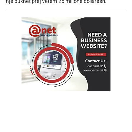
një buxhet prej vetëm 25 milionë dollarësh.