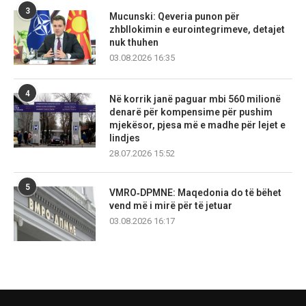
3
Mucunski: Qeveria punon për
zhbllokimin e eurointegrimeve, detajet
nuk thuhen
03.08.2026 16:35
4
Në korrik janë paguar mbi 560 milionë
denarë për kompensime për pushim
mjekësor, pjesa më e madhe për lejet e
lindjes
28.07.2026 15:52
5
VMRO‑DPMNE: Maqedonia do të bëhet
vend më i mirë për të jetuar
03.08.2026 16:17