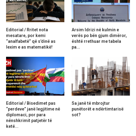
Editorial / Rritet nota
Arsim Idrizi në kulmin e
mesatare, por kemi
verës po bën gjum dimëror,
“analfabetë” që s’dinë as
është rrethuar me tabela
lexim e as matematikë!
pa...
Editorial / Bisedimet pas
Sa janë të mbrojtur
“perdeve” janë legjitime në
punëtorët e ndërtimtarisë
diplomaci, por para
sot?
nënshkrimit patjetër të
ketë...