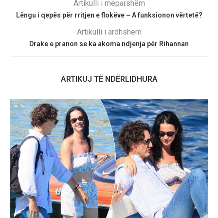
Artikulli i mëparshëm
Lëngu i qepës për rritjen e flokëve – A funksionon vërtetë?
Artikulli i ardhshëm
Drake e pranon se ka akoma ndjenja për Rihannan
ARTIKUJ TË NDËRLIDHURA