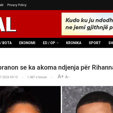
akt
Privacy Policy
/ BOTA
EKONOMI
ED / OP
KRONIKA
SPORT
S
pranon se ka akoma ndjenja për Rihann
A+
A-
7.2026 09:15
1,487
e lexuar