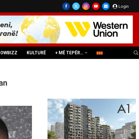
Login
HOWBIZZ
KULTURË
+ MË TEPËR…
an