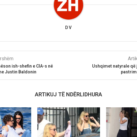
D V
parshëm
Arti
nëson ish-shefin e CIA-s në
Ushqimet natyrale që 
me Justin Baldonin
pastrim
ARTIKUJ TË NDËRLIDHURA