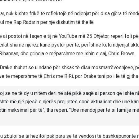
ar, nuk kishte frikë të reflektojë në ndjenjat për disa gjëra të rë
 u ul me Rap Radarin për një diskutim të thellë.
 ai postoi në faqen e tij në YouTube më 25 Dhjetor, reperi foli pë
ilat shumë njerëz kanë pyetur për të, përfshirë këtu ndjenjat aktu
, Rihannan, dhe grindja e mëparshme me ishin e saj, Chris Brown.
i Drake thuhet se u ndanë për shkak të disa mosmarrëveshjeve, pë
e të mëparshme të Chris me RiRi, por Drake tani po i lë të gjitha
j se ne të dy u rritëm deri në atë pikë saqë ai person që ishte 
shtë më një pjesë e njërës prej jetës sonë aktualisht dhe unë ka
tin maksimal për të”, tha reperi. “Unë mendoj për të si familje 
tu zbuloi se ai hezitoi pak para se të vendosi të bashkëpunonte 