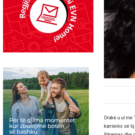
Drake u ul me 
karrierës së ti
Rihannas dhe d