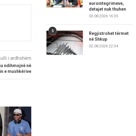
eurointegrimeve,
detajet nuk thuhen
03.08.2026 16:35
5
Regjistrohet tërmet
në Shkup
02.08.2026 22:34
kulli i ardhshëm
ju ndihmojnë në
in e mushkërive