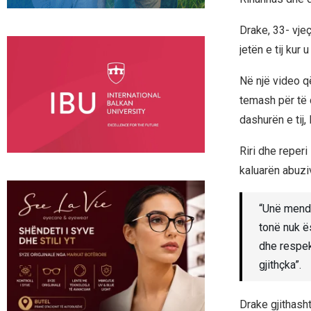
Drake, 33- vjeç
jetën e tij kur
Në një video që
temash për të c
dashurën e tij
Riri dhe reper
kaluarën abuziv
“Unë mendo
tonë nuk ë
dhe respek
gjithçka”.
Drake gjithash