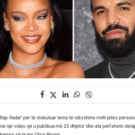
‘Rap Radar’ për të diskutuar tema të ndryshme rreth jetës person
j në një video që u publikua më 25 dhjetor dhe ata përfshinin detaj
ramës së tij me Chris Brown.