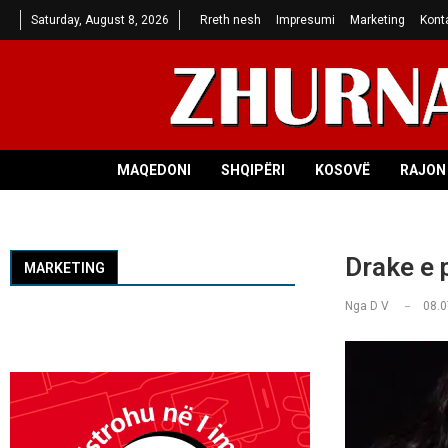
Saturday, August 8, 2026
Rreth nesh
Impresumi
Marketing
Kont
MAQEDONI
SHQIPËRI
KOSOVË
RAJON 
Drake e 
MARKETING
Nga
D V
08.0