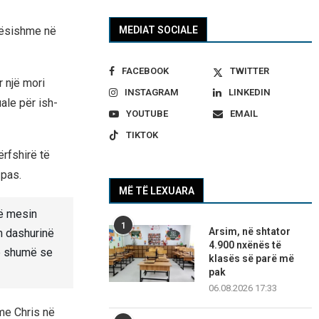
MEDIAT SOCIALE
ndësishme në
FACEBOOK
TWITTER
r një mori
INSTAGRAM
LINKEDIN
ale për ish-
YOUTUBE
EMAIL
TIKTOK
rfshirë të
 pas.
MË TË LEXUARA
në mesin
1
Arsim, në shtator
m dashurinë
4.900 nxënës të
më shumë se
klasës së parë më
pak
06.08.2026 17:33
me Chris në