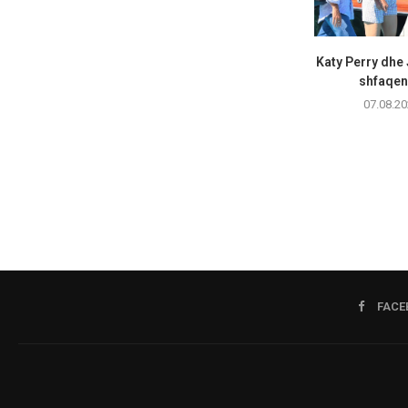
Katy Perry dhe
shfaqen 
07.08.20
FACE