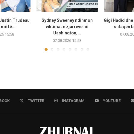
 Justin Trudeau
Sydney Sweeney ndihmon
Gigi Hadid dhe
më të...
viktimat e zjarreve në
shfaqen b
Uashington,...
26 15:58
07.08.2
07.08.2026 15:58
BOOK
TWITTER
INSTAGRAM
YOUTUBE