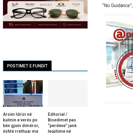
“No Guidance”, 
POSTIMET E FUNDIT
Arsim Idrizi në
Editorial /
kulmin e verës po
Bisedimet pas
bën gjum dimëror,
“perdeve” janë
është rrethuar me
legjitime në