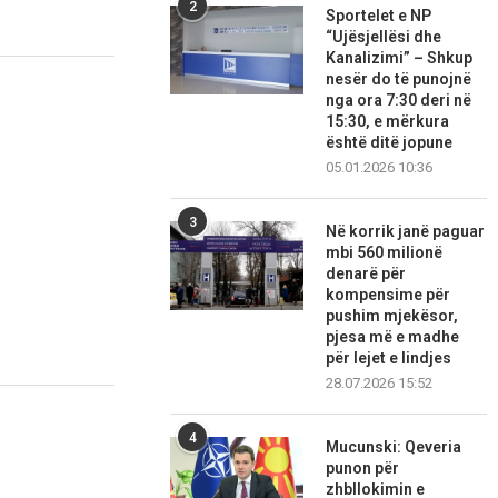
2
Sportelet e NP
“Ujësjellësi dhe
Kanalizimi” – Shkup
nesër do të punojnë
nga ora 7:30 deri në
15:30, e mërkura
është ditë jopune
05.01.2026 10:36
3
Në korrik janë paguar
mbi 560 milionë
denarë për
kompensime për
pushim mjekësor,
pjesa më e madhe
për lejet e lindjes
28.07.2026 15:52
4
Mucunski: Qeveria
punon për
zhbllokimin e