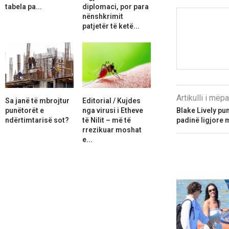
tabela pa...
diplomaci, por para
nënshkrimit
patjetër të ketë...
Artikulli i më
Sa janë të mbrojtur
Editorial / Kujdes
punëtorët e
nga virusi i Etheve
Blake Lively pu
ndërtimtarisë sot?
të Nilit – më të
padinë ligjore 
rrezikuar moshat
e...