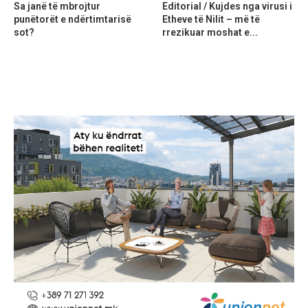
Sa janë të mbrojtur
Editorial / Kujdes nga virusi i
punëtorët e ndërtimtarisë
Etheve të Nilit – më të
sot?
rrezikuar moshat e...