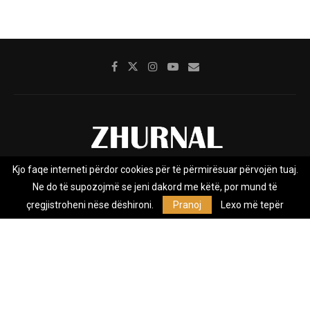
Kjo faqe interneti përdor cookies për të përmirësuar përvojën tuaj.
Rreth nesh
Impresumi
Marketing
Kontakt
Ne do të supozojmë se jeni dakord me këtë, por mund të
Privacy Policy
çregjistroheni nëse dëshironi.
Pranoj
Lexo më tepër
Zhurnal.mk është Agjenci e Lajmeve e pavarur, e themeluar në vitin
2009, që e mbulon Maqedoninë, Kosovën, Shqipërinë edhe lajmet
nga bota.
@2026 - All Right Reserved. Designed and Developed by
Anet.Com.Mk