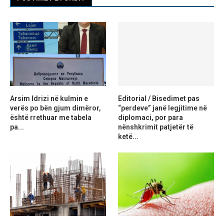
Arsim Idrizi në kulmin e
Editorial / Bisedimet pas
verës po bën gjum dimëror,
“perdeve” janë legjitime në
është rrethuar me tabela
diplomaci, por para
pa...
nënshkrimit patjetër të
ketë...