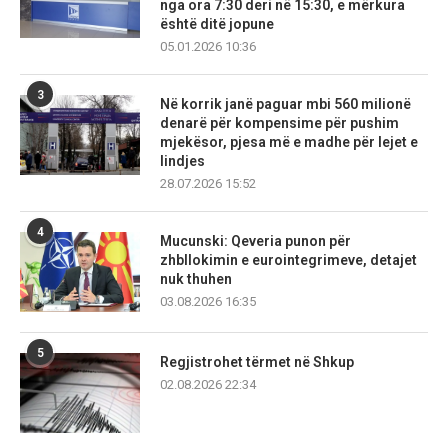
nga ora 7:30 deri në 15:30, e mërkura
është ditë jopune
05.01.2026 10:36
3
Në korrik janë paguar mbi 560 milionë
denarë për kompensime për pushim
mjekësor, pjesa më e madhe për lejet e
lindjes
28.07.2026 15:52
4
Mucunski: Qeveria punon për
zhbllokimin e eurointegrimeve, detajet
nuk thuhen
03.08.2026 16:35
5
Regjistrohet tërmet në Shkup
02.08.2026 22:34