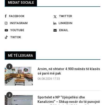
MEDIAT SOCIALE
FACEBOOK
TWITTER
INSTAGRAM
LINKEDIN
YOUTUBE
EMAIL
TIKTOK
MË TË LEXUARA
1
Arsim, në shtator 4.900 nxënës të klasës
së parë më pak
06.08.2026 17:33
2
Sportelet e NP “Ujësjellësi dhe
Kanalizimi” – Shkup nesër do të punojnë