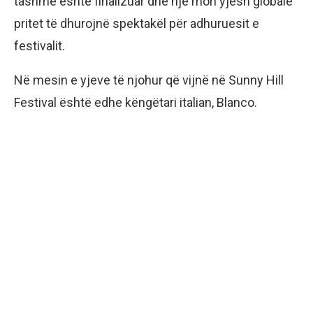
tashmë është finalizuar dhe një mori yjesh globalë
pritet të dhurojnë spektakël për adhuruesit e
festivalit.
Në mesin e yjeve të njohur që vijnë në Sunny Hill
Festival është edhe këngëtari italian, Blanco.