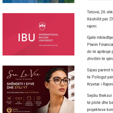
Tetovë, 26 shk
Këshillit për Z
rajoni.
Gjatë mbledhje
Planin Financia
do të aplikojë
zhvillim të qën
Sipas parimit t
të Pollogut për
Kryetar i Rajon
Sejdiu theksoi
të plotë dhe b
projekteve kon