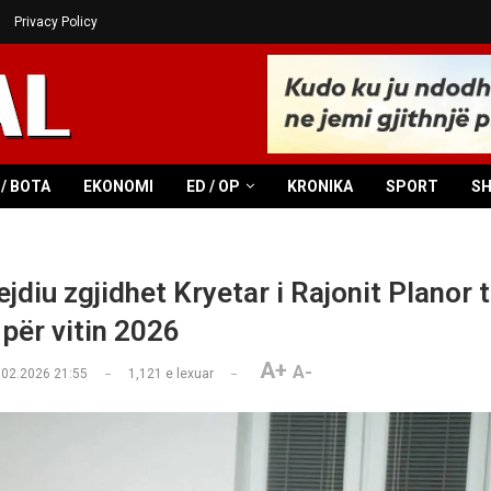
Privacy Policy
/ BOTA
EKONOMI
ED / OP
KRONIKA
SPORT
S
jdiu zgjidhet Kryetar i Rajonit Planor 
 për vitin 2026
A+
A-
.02.2026 21:55
1,121
e lexuar