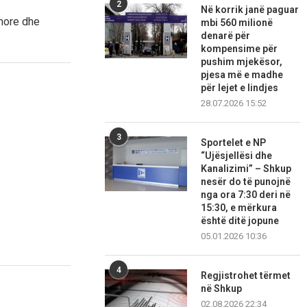
2
Në korrik janë paguar
imore dhe
mbi 560 milionë
denarë për
kompensime për
pushim mjekësor,
pjesa më e madhe
për lejet e lindjes
28.07.2026 15:52
3
Sportelet e NP
“Ujësjellësi dhe
Kanalizimi” – Shkup
nesër do të punojnë
nga ora 7:30 deri në
15:30, e mërkura
është ditë jopune
05.01.2026 10:36
4
Regjistrohet tërmet
në Shkup
02.08.2026 22:34