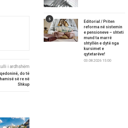
5
Editorial / Priten
reforma në sistemin
e pensioneve – shteti
mund ta marrë
shtyllën e dytë nga
kursimet e
qytetarëve!
03.08.2026 15:00
kulli i ardhshëm
aqedoninë, do të
xhamisë së re në
Shkup