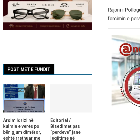
Rajoni i Pollog
forcimin e per
POSTIMET E FUNDIT
Arsim Idrizi në
Editorial /
kulmin e verës po
Bisedimet pas
bën gjum dimëror,
“perdeve” janë
është rrethuar me
legjitime në