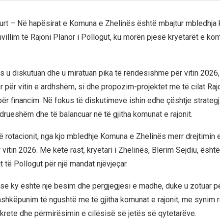
urt – Në hapësirat e Komuna e Zhelinës është mbajtur mbledhja 
hvillim të Rajoni Planor i Pollogut, ku morën pjesë kryetarët e ko
s u diskutuan dhe u miratuan pika të rëndësishme për vitin 2026,
r për vitin e ardhshëm, si dhe propozim-projektet me të cilat Rajo
 për financim. Në fokus të diskutimeve ishin edhe çështje strateg
drueshëm dhe të balancuar në të gjitha komunat e rajonit.
ë rotacionit, nga kjo mbledhje Komuna e Zhelinës merr drejtimin e
 vitin 2026. Me këtë rast, kryetari i Zhelinës, Blerim Sejdiu, ësht
it të Pollogut për një mandat njëvjeçar.
 se ky është një besim dhe përgjegjësi e madhe, duke u zotuar p
ashkëpunim të ngushtë me të gjitha komunat e rajonit, me synim r
krete dhe përmirësimin e cilësisë së jetës së qytetarëve.