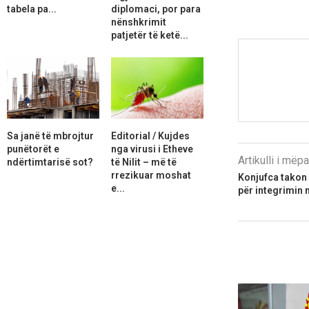
tabela pa...
diplomaci, por para
nënshkrimit
patjetër të ketë...
Sa janë të mbrojtur
Editorial / Kujdes
punëtorët e
nga virusi i Etheve
Artikulli i më
ndërtimtarisë sot?
të Nilit – më të
rrezikuar moshat
Konjufca takon 
e...
për integrimin 