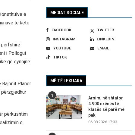
MEDIAT SOCIALE
konstituive e
munave të këtij
FACEBOOK
TWITTER
INSTAGRAM
LINKEDIN
 përfshirë
YOUTUBE
EMAIL
ni i Pollogut
TIKTOK
jike që synojnë
MË TË LEXUARA
 Rajonit Planor
ë përzgjedhur
1
Arsim, në shtator
4.900 nxënës të
klasës së parë më
ër përkushtim
pak
ealizimin e
06.08.2026 17:33