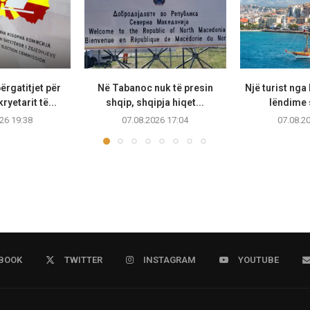
ërgatitjet për
Në Tabanoc nuk të presin
Një turist ng
ryetarit të...
shqip, shqipja hiqet...
lëndime 
26 19:38
07.08.2026 17:04
07.08.2
BOOK
TWITTER
INSTAGRAM
YOUTUBE