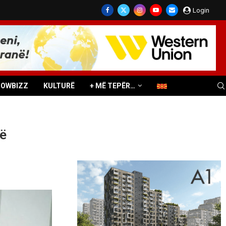
Login
HOWBIZZ
KULTURË
+ MË TEPËR…
të