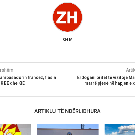
XH M
parshëm
Arti
ambasadorin francez, flasin
Erdogani pritet të vizitojë M
në BE dhe KiE
marrë pjesë në hapjen e 
ARTIKUJ TË NDËRLIDHURA