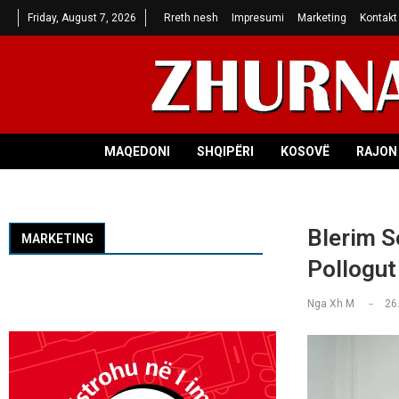
Friday, August 7, 2026
Rreth nesh
Impresumi
Marketing
Kontakt
MAQEDONI
SHQIPËRI
KOSOVË
RAJON 
Blerim Se
MARKETING
Pollogut
Nga
Xh M
26