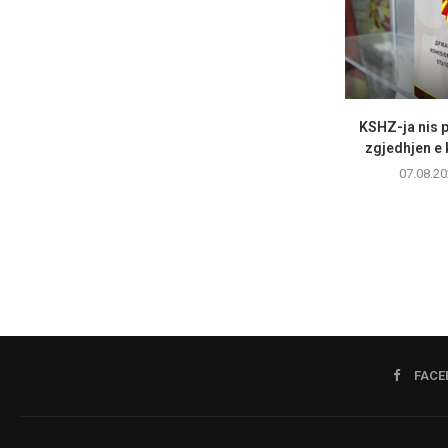
KSHZ-ja nis p
zgjedhjen e k
07.08.20
FACE