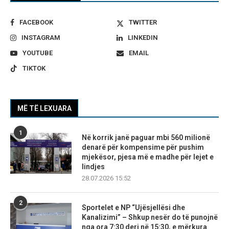
FACEBOOK
TWITTER
INSTAGRAM
LINKEDIN
YOUTUBE
EMAIL
TIKTOK
MË TË LEXUARA
1
Në korrik janë paguar mbi 560 milionë
denarë për kompensime për pushim
mjekësor, pjesa më e madhe për lejet e
lindjes
28.07.2026 15:52
2
Sportelet e NP “Ujësjellësi dhe
Kanalizimi” – Shkup nesër do të punojnë
nga ora 7:30 deri në 15:30, e mërkura