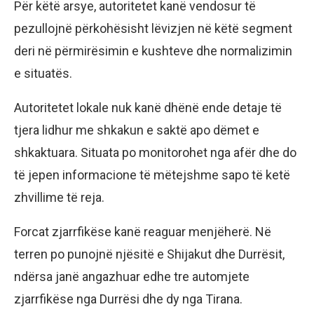
Për këtë arsye, autoritetet kanë vendosur të
pezullojnë përkohësisht lëvizjen në këtë segment
deri në përmirësimin e kushteve dhe normalizimin
e situatës.
Autoritetet lokale nuk kanë dhënë ende detaje të
tjera lidhur me shkakun e saktë apo dëmet e
shkaktuara. Situata po monitorohet nga afër dhe do
të jepen informacione të mëtejshme sapo të ketë
zhvillime të reja.
Forcat zjarrfikëse kanë reaguar menjëherë. Në
terren po punojnë njësitë e Shijakut dhe Durrësit,
ndërsa janë angazhuar edhe tre automjete
zjarrfikëse nga Durrësi dhe dy nga Tirana.