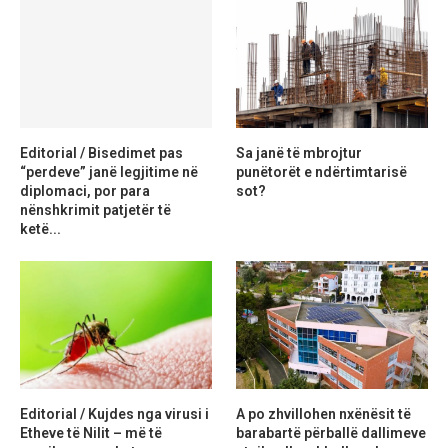
Editorial / Bisedimet pas
Sa janë të mbrojtur
“perdeve” janë legjitime në
punëtorët e ndërtimtarisë
diplomaci, por para
sot?
nënshkrimit patjetër të
ketë...
Editorial / Kujdes nga virusi i
A po zhvillohen nxënësit të
Etheve të Nilit – më të
barabartë përballë dallimeve