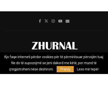
Kjo faqe interneti përdor cookies për të përmirësuar përvojën tuaj.
Rreth nesh
Impresumi
Marketing
Kontakt
Ne do të supozojmë se jeni dakord me këtë, por mund të
Privacy Policy
çregjistroheni nëse dëshironi.
Pranoj
Lexo më tepër
Zhurnal.mk është Agjenci e Lajmeve e pavarur, e themeluar në vitin
2009, që e mbulon Maqedoninë, Kosovën, Shqipërinë edhe lajmet
nga bota.
@2026 - All Right Reserved. Designed and Developed by
Anet.Com.Mk