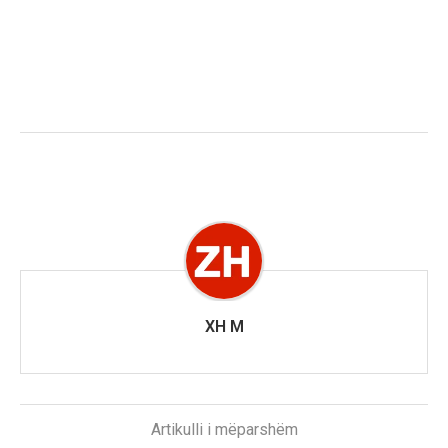
XH M
Artikulli i mëparshëm