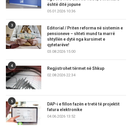
është ditë jopune
05.01.2026 10:36
3
Editorial / Priten reforma në sistemin e
pensioneve – shteti mund ta marrë
shtyllën e dytë nga kursimet e
qytetarëve!
03.08.2026 15:00
4
Regjistrohet tërmet në Shkup
02.08.2026 22:34
5
DAP-i e fillon fazën e tretë të projektit
fatura elektronike
04.06.2026 13:52