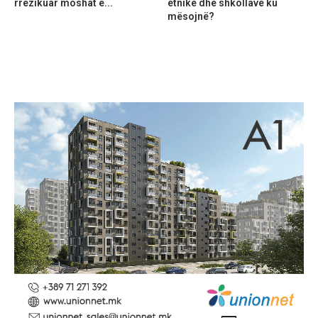
rrezikuar moshat e...
etnike dhe shkollave ku
mësojnë?