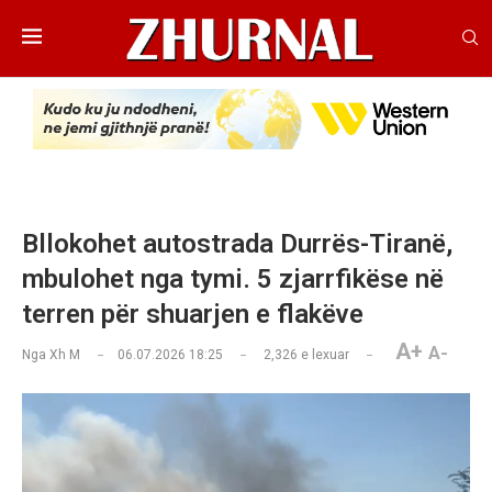
Bllokohet autostrada Durrës-Tiranë,
mbulohet nga tymi. 5 zjarrfikëse në
terren për shuarjen e flakëve
A+
A-
Nga
Xh M
06.07.2026 18:25
2,326
e lexuar