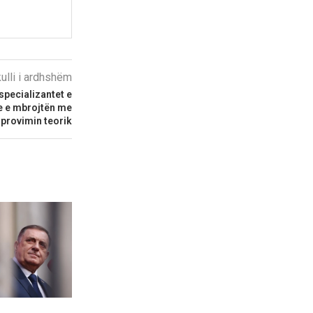
kulli i ardhshëm
specializantet e
re e mbrojtën me
provimin teorik