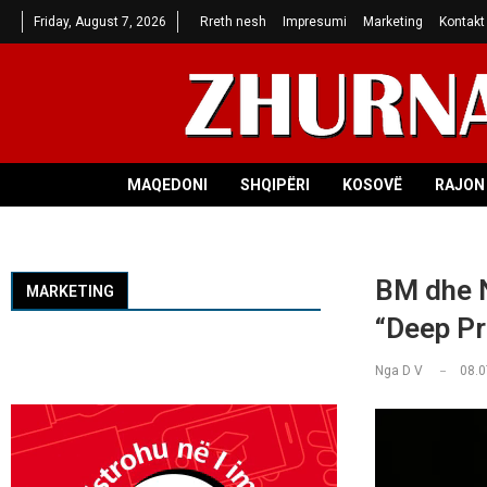
Friday, August 7, 2026
Rreth nesh
Impresumi
Marketing
Kontakt
MAQEDONI
SHQIPËRI
KOSOVË
RAJON 
BM dhe N
MARKETING
“Deep Pr
Nga
D V
08.0