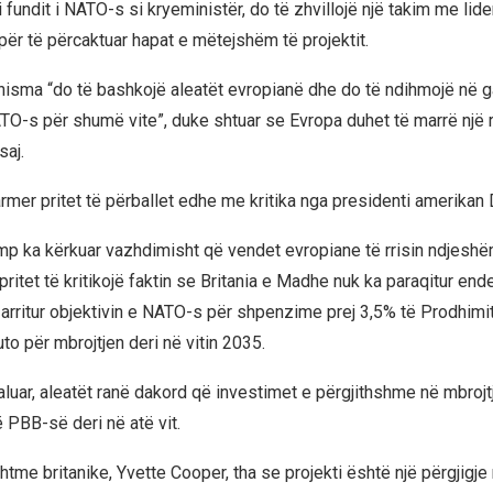
ij i fundit i NATO-s si kryeministër, do të zhvillojë një takim me li
ër të përcaktuar hapat e mëtejshëm të projektit.
 nisma “do të bashkojë aleatët evropianë dhe do të ndihmojë në g
TO-s për shumë vite”, duke shtuar se Evropa duhet të marrë një 
saj.
armer pritet të përballet edhe me kritika nga presidenti amerikan
mp ka kërkuar vazhdimisht që vendet evropiane të rrisin ndjes
ritet të kritikojë faktin se Britania e Madhe nuk ka paraqitur ende
 arritur objektivin e NATO-s për shpenzime prej 3,5% të Prodhimit
o për mbrojtjen deri në vitin 2035.
luar, aleatët ranë dakord që investimet e përgjithshme në mbrojtj
ë PBB-së deri në atë vit.
shtme britanike,
Yvette Cooper
, tha se projekti është një përgjigje