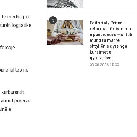
ë të mëdha për
5
Editorial / Priten
turën logjistike
reforma në sistemin
e pensioneve – shteti
mund ta marrë
shtyllën e dytë nga
 forcojë
kursimet e
qytetarëve!
03.08.2026 15:00
ja e luftës në
karburantit,
e armët precize
sinë e