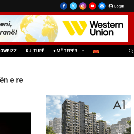
Login
HOWBIZZ
KULTURË
+ MË TEPËR…
ën e re