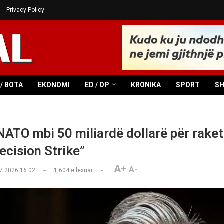
Privacy Policy
/ BOTA
EKONOMI
ED / OP
KRONIKA
SPORT
S
ATO mbi 50 miliardë dollarë për raket
ecision Strike”
A+
A-
7.2026 16:02
1,604
e lexuar