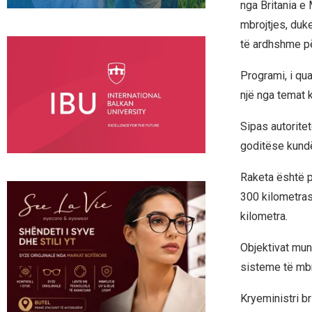
nga Britania e
mbrojtjes, duk
të ardhshme për
Programi, i qua
një nga temat 
Sipas autoritet
goditëse kundë
Raketa është pr
300 kilometras
kilometra.
Objektivat mun
sisteme të mbro
Kryeministri br