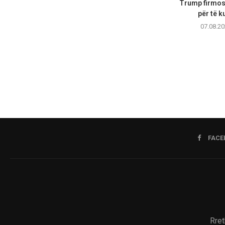
Trump firmos 
për të ku
07.08.20
FACE
Rret