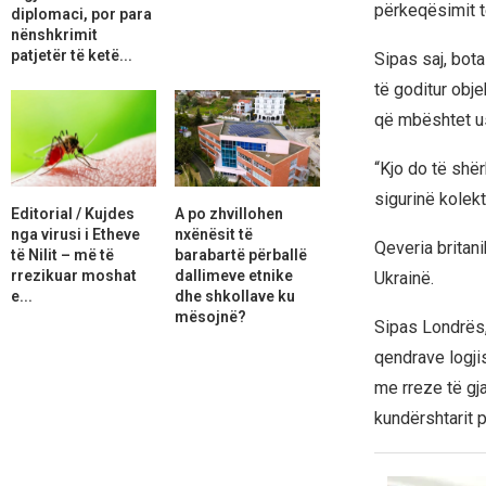
përkeqësimit t
diplomaci, por para
nënshkrimit
patjetër të ketë...
Sipas saj, bot
të goditur obje
që mbështet us
“Kjo do të shër
sigurinë kolekt
Editorial / Kujdes
A po zhvillohen
nga virusi i Etheve
nxënësit të
Qeveria britan
të Nilit – më të
barabartë përballë
rrezikuar moshat
dallimeve etnike
Ukrainë.
e...
dhe shkollave ku
mësojnë?
Sipas Londrës,
qendrave logji
me rreze të gj
kundërshtarit pë