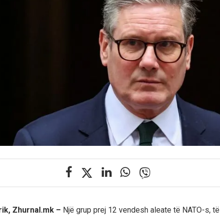
rik, Zhurnal.mk –
Një grup prej 12 vendesh aleate të NATO-s, t