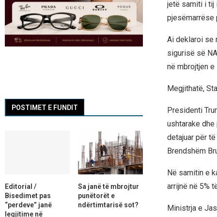
jetë samiti i t
pjesëmarrëse p
Ai deklaroi se
sigurisë së NA
në mbrojtjen e 
Megjithatë, St
POSTIMET E FUNDIT
Presidenti Tru
ushtarake dhe p
detajuar për të
Brendshëm Brut
Në samitin e ka
arrijnë në 5% t
Editorial /
Sa janë të mbrojtur
Bisedimet pas
punëtorët e
“perdeve” janë
ndërtimtarisë sot?
Ministrja e Ja
legjitime në