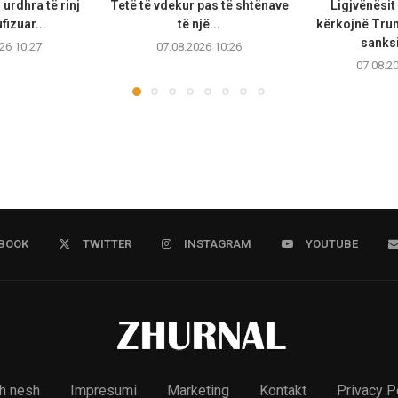
urdhra të rinj
Tetë të vdekur pas të shtënave
Ligjvënësit
fizuar...
të një...
kërkojnë Trum
sanksi
26 10:27
07.08.2026 10:26
07.08.2
BOOK
TWITTER
INSTAGRAM
YOUTUBE
h nesh
Impresumi
Marketing
Kontakt
Privacy P