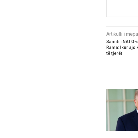
Artikulli i më
Samiti i NATO-s
Rama: Ikur ajo 
të tjerët