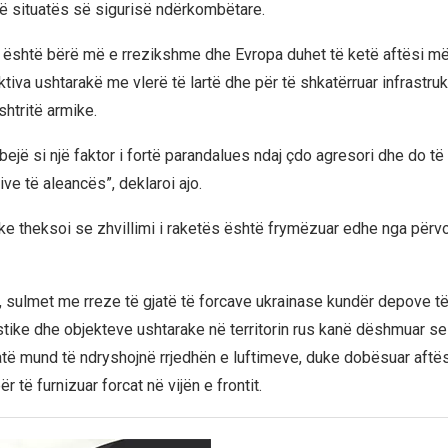
ë situatës së sigurisë ndërkombëtare.
a është bërë më e rrezikshme dhe Evropa duhet të ketë aftësi m
ktiva ushtarakë me vlerë të lartë dhe për të shkatërruar infrastruk
htritë armike.
bejë si një faktor i fortë parandalues ndaj çdo agresori dhe do të
ive të aleancës”, deklaroi ajo.
ike theksoi se zhvillimi i raketës është frymëzuar edhe nga përvo
 sulmet me rreze të gjatë të forcave ukrainase kundër depove të 
stike dhe objekteve ushtarake në territorin rus kanë dëshmuar s
atë mund të ndryshojnë rrjedhën e luftimeve, duke dobësuar aftë
r të furnizuar forcat në vijën e frontit.