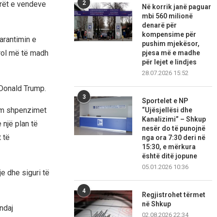
2
derët e vendeve
Në korrik janë paguar
mbi 560 milionë
denarë për
kompensime për
arantimin e
pushim mjekësor,
rol më të madh
pjesa më e madhe
për lejet e lindjes
28.07.2026 15:52
Donald Trump
.
3
Sportelet e NP
hëm shpenzimet
“Ujësjellësi dhe
Kanalizimi” – Shkup
 një plan të
nesër do të punojnë
 të
nga ora 7:30 deri në
15:30, e mërkura
është ditë jopune
05.01.2026 10:36
e dhe siguri të
4
Regjistrohet tërmet
në Shkup
 ndaj
02.08.2026 22:34