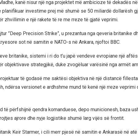
 Madhe, kanë nisur një nga projektet më ambicioze të dekadës në
e planifikuar investime prej më shumë se 50 miliardë dollarësh gj
 zhvillimin e një rakete të re me rreze të gjatë veprimi.
jtur ”Deep Precision Strike”, u prezantua nga qeveria britanike dhe
kryesore sot në samitin e NATO-s në
Ankara, njoftoi BBC.
eve britanike, sistemi i ri do t’u japë vendeve evropiane një aftës
r objektivave strategjikë, duke zvogëluar varësinë nga armët am
ojektuar të godasë me saktësi objektiva në një distancë fillestar
h, ndërsa versionet e ardhshme mund të kenë një rreze veprimi 
d të përfshijnë qendra komanduese, depo municionesh, baza ush
jtjes ajrore dhe nyje logjistike shumë larg vijës së frontit.
itanik
Keir Starmer
, i cili merr pjesë në samitin e Ankarasë në atë 