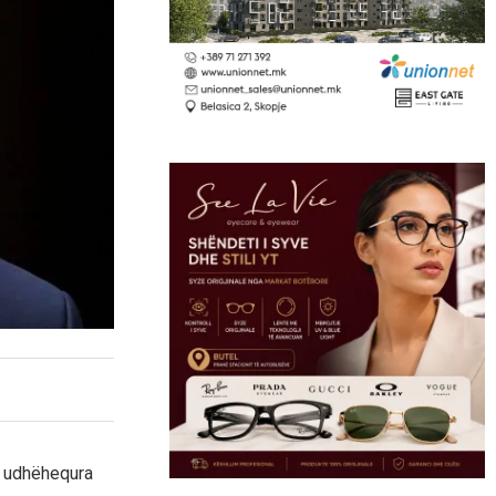
ë udhëhequra