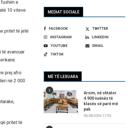
 fushën e
atë 10 viteve
MEDIAT SOCIALE
FACEBOOK
TWITTER
 pritet të jetë
INSTAGRAM
LINKEDIN
YOUTUBE
EMAIL
i të avancuar
TIKTOK
erikane.
e prej afro
MË TË LEXUARA
deri në 2 000
1
Arsim, në shtator
4.900 nxënës të
tarake,
klasës së parë më
pak
06.08.2026 17:33
që pritet të