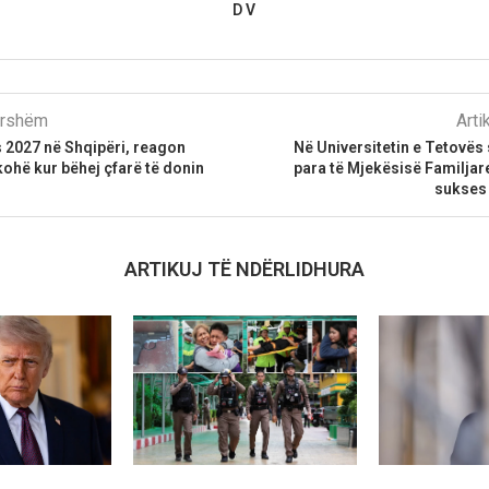
D V
parshëm
Arti
 2027 në Shqipëri, reagon
Në Universitetin e Tetovës 
kohë kur bëhej çfarë të donin
para të Mjekësisë Familja
sukses 
ARTIKUJ TË NDËRLIDHURA