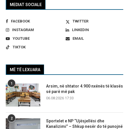
MEDIAT SOCIALE
FACEBOOK
TWITTER
INSTAGRAM
LINKEDIN
YOUTUBE
EMAIL
TIKTOK
MË TË LEXUARA
1
Arsim, në shtator 4.900 nxënës të klasës
së parë më pak
06.08.2026 17:33
2
Sportelet e NP “Ujësjellësi dhe
Kanalizimi” – Shkup nesër do të punojnë