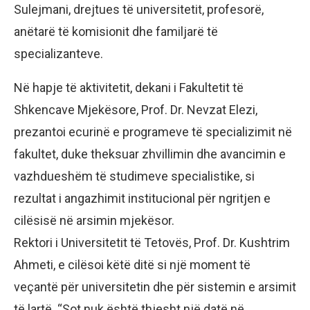
Sulejmani, drejtues të universitetit, profesorë,
anëtarë të komisionit dhe familjarë të
specializanteve.
Në hapje të aktivitetit, dekani i Fakultetit të
Shkencave Mjekësore, Prof. Dr. Nevzat Elezi,
prezantoi ecurinë e programeve të specializimit në
fakultet, duke theksuar zhvillimin dhe avancimin e
vazhdueshëm të studimeve specialistike, si
rezultat i angazhimit institucional për ngritjen e
cilësisë në arsimin mjekësor.
Rektori i Universitetit të Tetovës, Prof. Dr. Kushtrim
Ahmeti, e cilësoi këtë ditë si një moment të
veçantë për universitetin dhe për sistemin e arsimit
të lartë. “Sot nuk është thjesht një datë në