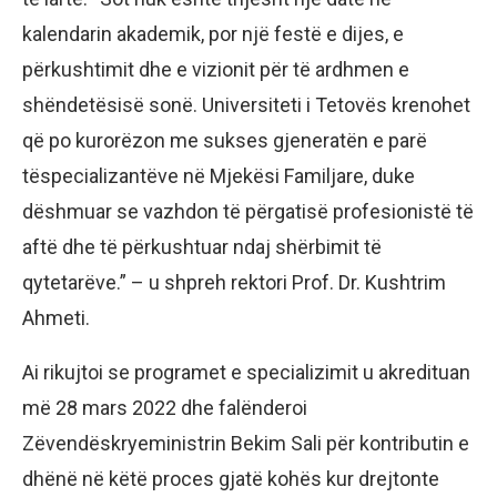
kalendarin akademik, por një festë e dijes, e
përkushtimit dhe e vizionit për të ardhmen e
shëndetësisë sonë. Universiteti i Tetovës krenohet
që po kurorëzon me sukses gjeneratën e parë
tëspecializantëve në Mjekësi Familjare, duke
dëshmuar se vazhdon të përgatisë profesionistë të
aftë dhe të përkushtuar ndaj shërbimit të
qytetarëve.” – u shpreh rektori Prof. Dr. Kushtrim
Ahmeti.
Ai rikujtoi se programet e specializimit u akredituan
më 28 mars 2022 dhe falënderoi
Zëvendëskryeministrin Bekim Sali për kontributin e
dhënë në këtë proces gjatë kohës kur drejtonte