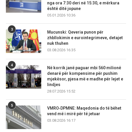
nga ora 7:30 deri në 15:30, e mërkura
është ditë jopune
05.01.2026 10:36
3
Mucunski: Qeveria punon për
zhbllokimin e eurointegrimeve, detajet
nuk thuhen
03.08.2026 16:35
4
Në korrik janë paguar mbi 560 milionë
denarë për kompensime për pushim
mjekësor, pjesa më e madhe për lejet e
lindjes
28.07.2026 15:52
5
VMRO‑DPMNE: Maqedonia do të bëhet
vend më i mirë për të jetuar
03.08.2026 16:17