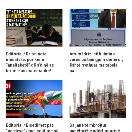
Editorial / Rritet nota
Arsim Idrizi në kulmin e
mesatare, por kemi
verës po bën gjum dimëror,
“analfabetë” që s’dinë as
është rrethuar me tabela
lexim e as matematikë!
pa...
Editorial / Bisedimet pas
Sa janë të mbrojtur
“perdeve” janë legjitime në
punëtorët e ndërtimtarisë