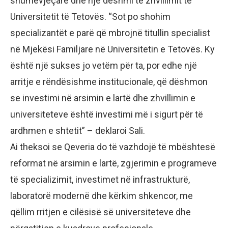
shumëvjeçare dhe një dëshmi të zhvillimit të
Universitetit të Tetovës. “Sot po shohim
specializantët e parë që mbrojnë titullin specialist
në Mjekësi Familjare në Universitetin e Tetovës. Ky
është një sukses jo vetëm për ta, por edhe një
arritje e rëndësishme institucionale, që dëshmon
se investimi në arsimin e lartë dhe zhvillimin e
universiteteve është investimi më i sigurt për të
ardhmen e shtetit” – deklaroi Sali.
Ai theksoi se Qeveria do të vazhdojë të mbështesë
reformat në arsimin e lartë, zgjerimin e programeve
të specializimit, investimet në infrastrukturë,
laboratorë modernë dhe kërkim shkencor, me
qëllim rritjen e cilësisë së universiteteve dhe