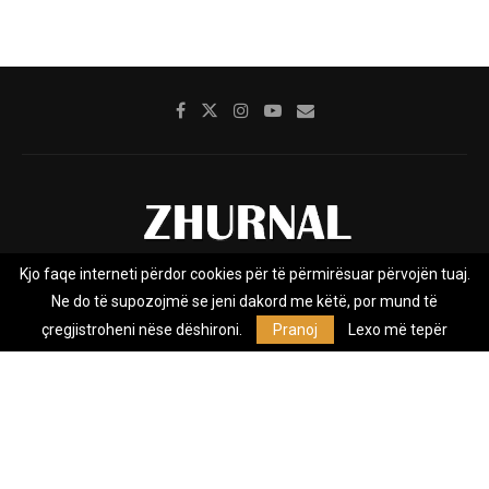
Kjo faqe interneti përdor cookies për të përmirësuar përvojën tuaj.
Rreth nesh
Impresumi
Marketing
Kontakt
Ne do të supozojmë se jeni dakord me këtë, por mund të
Privacy Policy
çregjistroheni nëse dëshironi.
Pranoj
Lexo më tepër
Zhurnal.mk është Agjenci e Lajmeve e pavarur, e themeluar në vitin
2009, që e mbulon Maqedoninë, Kosovën, Shqipërinë edhe lajmet
nga bota.
@2026 - All Right Reserved. Designed and Developed by
Anet.Com.Mk