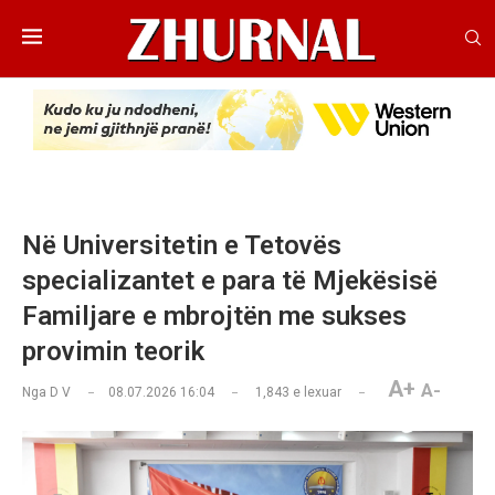
Në Universitetin e Tetovës
specializantet e para të Mjekësisë
Familjare e mbrojtën me sukses
provimin teorik
A+
A-
Nga
D V
08.07.2026 16:04
1,843
e lexuar