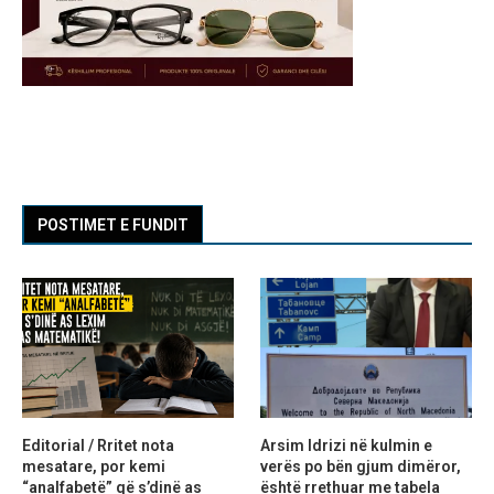
POSTIMET E FUNDIT
Editorial / Rritet nota
Arsim Idrizi në kulmin e
mesatare, por kemi
verës po bën gjum dimëror,
“analfabetë” që s’dinë as
është rrethuar me tabela