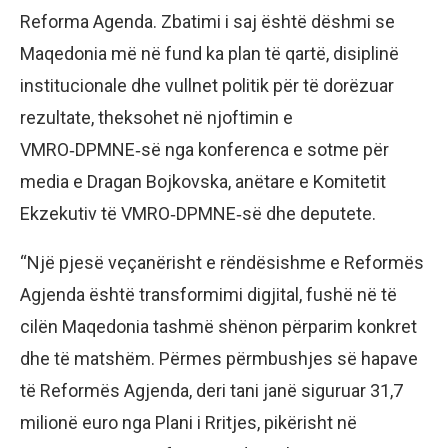
Reforma Agenda. Zbatimi i saj është dëshmi se
Maqedonia më në fund ka plan të qartë, disiplinë
institucionale dhe vullnet politik për të dorëzuar
rezultate, theksohet në njoftimin e
VMRO‑DPMNE‑së nga konferenca e sotme për
media e Dragan Bojkovska, anëtare e Komitetit
Ekzekutiv të VMRO‑DPMNE‑së dhe deputete.
“Një pjesë veçanërisht e rëndësishme e Reformës
Agjenda është transformimi digjital, fushë në të
cilën Maqedonia tashmë shënon përparim konkret
dhe të matshëm. Përmes përmbushjes së hapave
të Reformës Agjenda, deri tani janë siguruar 31,7
milionë euro nga Plani i Rritjes, pikërisht në