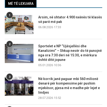
MË TË LEXUARA
1
Arsim, në shtator 4.900 nxënës të klasës
së parë më pak
06.08.2026 17:33
2
Sportelet e NP “Ujësjellësi dhe
Kanalizimi” – Shkup nesër do të punojnë
nga ora 7:30 deri në 15:30, e mërkura
është ditë jopune
05.01.2026 10:36
3
Në korrik janë paguar mbi 560 milionë
denarë për kompensime për pushim
mjekësor, pjesa më e madhe për lejet e
lindjes
28.07.2026 15:52