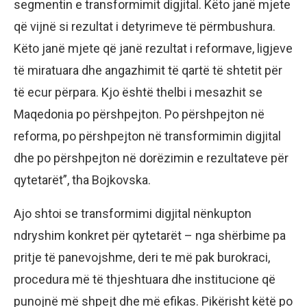
segmentin e transformimit digjital. Këto janë mjete
që vijnë si rezultat i detyrimeve të përmbushura.
Këto janë mjete që janë rezultat i reformave, ligjeve
të miratuara dhe angazhimit të qartë të shtetit për
të ecur përpara. Kjo është thelbi i mesazhit se
Maqedonia po përshpejton. Po përshpejton në
reforma, po përshpejton në transformimin digjital
dhe po përshpejton në dorëzimin e rezultateve për
qytetarët”, tha Bojkovska.
Ajo shtoi se transformimi digjital nënkupton
ndryshim konkret për qytetarët – nga shërbime pa
pritje të panevojshme, deri te më pak burokraci,
procedura më të thjeshtuara dhe institucione që
punojnë më shpejt dhe më efikas. Pikërisht këtë po