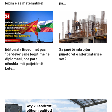
lexim e as matematikë!
pa...
Editorial / Bisedimet pas
Sa janë të mbrojtur
“perdeve” janë legjitime në
punëtorët e ndërtimtarisë
diplomaci, por para
sot?
nënshkrimit patjetër të
ketë...