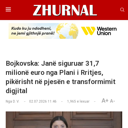
Bojkovska: Janë siguruar 31,7
milionë euro nga Plani i Rritjes,
pikërisht në pjesën e transformimit
digjital
A+
A-
Nga
D. V.
02.07.2026 11:46
1,965
e lexuar