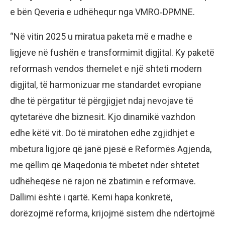
e bën Qeveria e udhëhequr nga VMRO‑DPMNE.
“Në vitin 2025 u miratua paketa më e madhe e
ligjeve në fushën e transformimit digjital. Ky paketë
reformash vendos themelet e një shteti modern
digjital, të harmonizuar me standardet evropiane
dhe të përgatitur të përgjigjet ndaj nevojave të
qytetarëve dhe biznesit. Kjo dinamikë vazhdon
edhe këtë vit. Do të miratohen edhe zgjidhjet e
mbetura ligjore që janë pjesë e Reformës Agjenda,
me qëllim që Maqedonia të mbetet ndër shtetet
udhëheqëse në rajon në zbatimin e reformave.
Dallimi është i qartë. Kemi hapa konkretë,
dorëzojmë reforma, krijojmë sistem dhe ndërtojmë