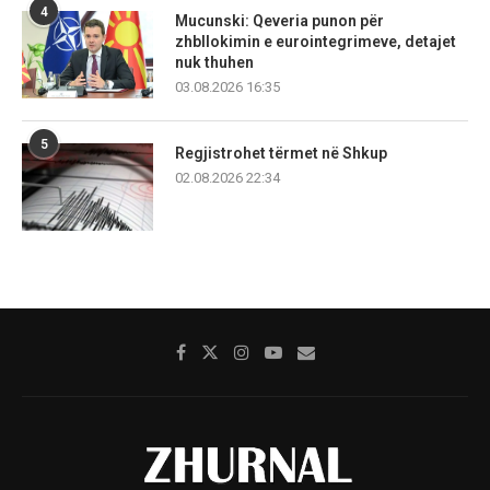
4
Mucunski: Qeveria punon për
zhbllokimin e eurointegrimeve, detajet
nuk thuhen
03.08.2026 16:35
5
Regjistrohet tërmet në Shkup
02.08.2026 22:34