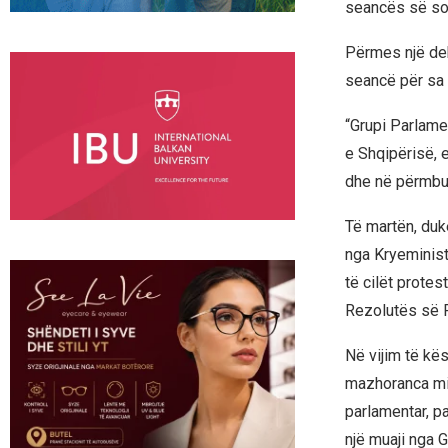
seancës së so
Përmes një dek
seancë për sa 
“Grupi Parlame
e Shqipërisë, 
dhe në përmbus
Të martën, duk
nga Kryeministr
të cilët prote
Rezolutës së P
Në vijim të kë
mazhoranca mir
parlamentar, pa
një muaji nga 