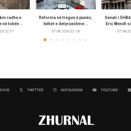
 km radha e
Reforma në tregun e punës,
Senati i SHB
 në tokën...
bëhet e detyrueshme...
Eric Wendt s
26 22:31
07.08.2026 22:18
07.08.2
BOOK
TWITTER
INSTAGRAM
YOUTUBE