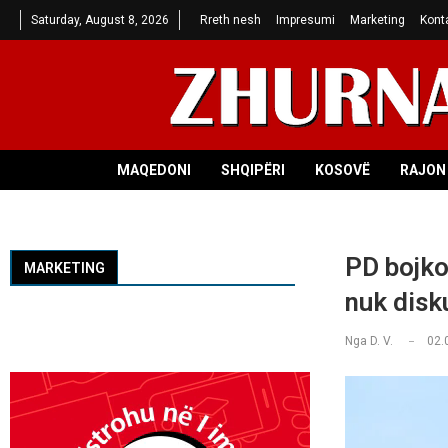
Saturday, August 8, 2026
Rreth nesh
Impresumi
Marketing
Kont
MAQEDONI
SHQIPËRI
KOSOVË
RAJON 
PD bojko
MARKETING
nuk disk
Nga
D. V.
02.