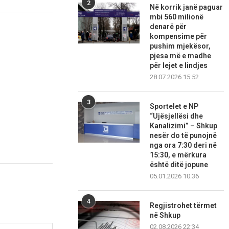
2
Në korrik janë paguar
mbi 560 milionë
denarë për
kompensime për
pushim mjekësor,
pjesa më e madhe
për lejet e lindjes
28.07.2026 15:52
3
Sportelet e NP
“Ujësjellësi dhe
Kanalizimi” – Shkup
nesër do të punojnë
nga ora 7:30 deri në
15:30, e mërkura
është ditë jopune
05.01.2026 10:36
4
Regjistrohet tërmet
në Shkup
02.08.2026 22:34