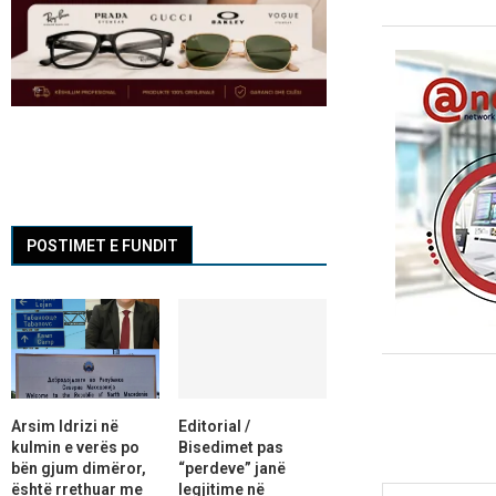
POSTIMET E FUNDIT
Arsim Idrizi në
Editorial /
kulmin e verës po
Bisedimet pas
bën gjum dimëror,
“perdeve” janë
është rrethuar me
legjitime në