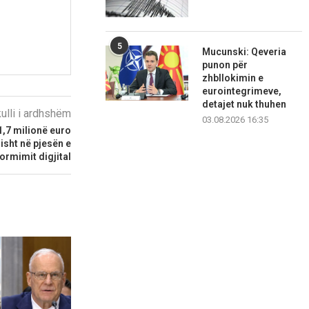
5
Mucunski: Qeveria
punon për
zhbllokimin e
eurointegrimeve,
detajet nuk thuhen
kulli i ardhshëm
03.08.2026 16:35
1,7 milionë euro
risht në pjesën e
ormimit digjital