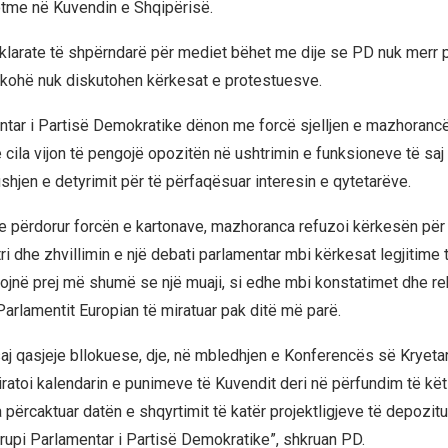
tme në Kuvendin e Shqipërisë.
larate të shpërndarë për mediet bëhet me dije se PD nuk merr 
kohë nuk diskutohen kërkesat e protestuesve.
ntar i Partisë Demokratike dënon me forcë sjelljen e mazhoranc
e cila vijon të pengojë opozitën në ushtrimin e funksioneve të sa
hjen e detyrimit për të përfaqësuar interesin e qytetarëve.
e përdorur forcën e kartonave, mazhoranca refuzoi kërkesën për 
i dhe zhvillimin e një debati parlamentar mbi kërkesat legjitime 
stojnë prej më shumë se një muaji, si edhe mbi konstatimet dhe 
arlamentit Europian të miratuar pak ditë më parë.
saj qasjeje bllokuese, dje, në mbledhjen e Konferencës së Kryeta
atoi kalendarin e punimeve të Kuvendit deri në përfundim të këti
 përcaktuar datën e shqyrtimit të katër projektligjeve të depozitua
Grupi Parlamentar i Partisë Demokratike”, shkruan PD.