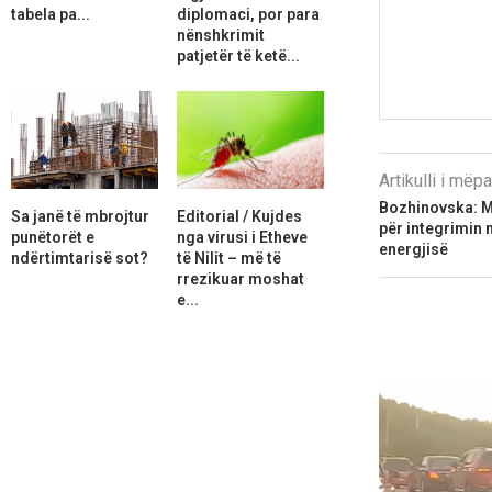
tabela pa...
diplomaci, por para
nënshkrimit
patjetër të ketë...
Artikulli i më
Bozhinovska: M
Sa janë të mbrojtur
Editorial / Kujdes
për integrimin 
punëtorët e
nga virusi i Etheve
energjisë
ndërtimtarisë sot?
të Nilit – më të
rrezikuar moshat
e...