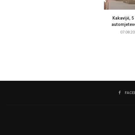
Kakavijë, 5
automjeteve
07.08.20
FACE