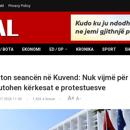
akt
Privacy Policy
/ BOTA
EKONOMI
ED / OP
KRONIKA
SPORT
S
ton seancën në Kuvend: Nuk vijmë për
utohen kërkesat e protestuesve
A+
A-
07.2026 11:43
1,426
e lexuar