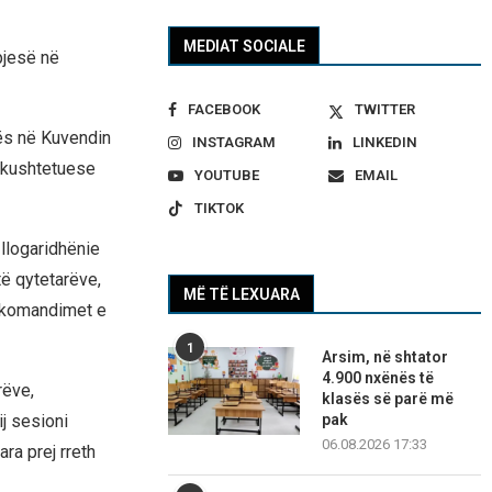
MEDIAT SOCIALE
pjesë në
FACEBOOK
TWITTER
ës në Kuvendin
INSTAGRAM
LINKEDIN
j kushtetuese
YOUTUBE
EMAIL
TIKTOK
llogaridhënie
të qytetarëve,
MË TË LEXUARA
rekomandimet e
1
Arsim, në shtator
4.900 nxënës të
rëve,
klasës së parë më
pak
j sesioni
06.08.2026 17:33
ra prej rreth