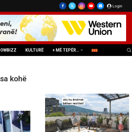
Login
HOWBIZZ
KULTURË
+ MË TEPËR…
 sa kohë