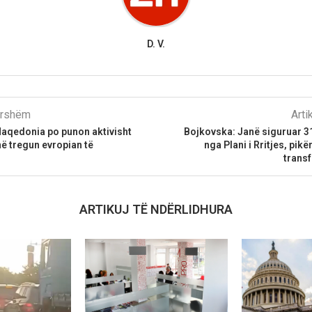
D. V.
parshëm
Arti
aqedonia po punon aktivisht
Bojkovska: Janë siguruar 3
në tregun evropian të
nga Plani i Rritjes, pikë
transf
ARTIKUJ TË NDËRLIDHURA