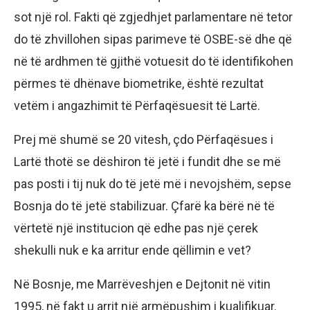
sot një rol. Fakti që zgjedhjet parlamentare në tetor
do të zhvillohen sipas parimeve të OSBE-së dhe që
në të ardhmen të gjithë votuesit do të identifikohen
përmes të dhënave biometrike, është rezultat
vetëm i angazhimit të Përfaqësuesit të Lartë.
Prej më shumë se 20 vitesh, çdo Përfaqësues i
Lartë thotë se dëshiron të jetë i fundit dhe se më
pas posti i tij nuk do të jetë më i nevojshëm, sepse
Bosnja do të jetë stabilizuar. Çfarë ka bërë në të
vërtetë një institucion që edhe pas një çerek
shekulli nuk e ka arritur ende qëllimin e vet?
Në Bosnje, me Marrëveshjen e Dejtonit në vitin
1995, në fakt u arrit një armëpushim i kualifikuar.