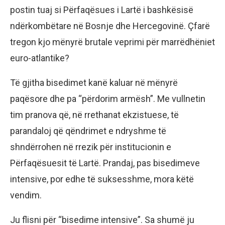
postin tuaj si Përfaqësues i Lartë i bashkësisë
ndërkombëtare në Bosnje dhe Hercegovinë. Çfarë
tregon kjo mënyrë brutale veprimi për marrëdhëniet
euro-atlantike?
Të gjitha bisedimet kanë kaluar në mënyrë
paqësore dhe pa “përdorim armësh”. Me vullnetin
tim pranova që, në rrethanat ekzistuese, të
parandaloj që qëndrimet e ndryshme të
shndërrohen në rrezik për institucionin e
Përfaqësuesit të Lartë. Prandaj, pas bisedimeve
intensive, por edhe të suksesshme, mora këtë
vendim.
Ju flisni për “bisedime intensive”. Sa shumë ju