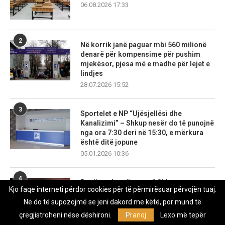
06.08.2026 17:33
2
Në korrik janë paguar mbi 560 milionë
denarë për kompensime për pushim
mjekësor, pjesa më e madhe për lejet e
lindjes
28.07.2026 15:52
3
Sportelet e NP “Ujësjellësi dhe
Kanalizimi” – Shkup nesër do të punojnë
nga ora 7:30 deri në 15:30, e mërkura
është ditë jopune
05.01.2026 10:36
4
Regjistrohet tërmet në Shkup
Kjo faqe interneti përdor cookies për të përmirësuar përvojën tuaj.
02.08.2026 22:34
Ne do të supozojmë se jeni dakord me këtë, por mund të
çregjistroheni nëse dëshironi.
Pranoj
Lexo më tepër