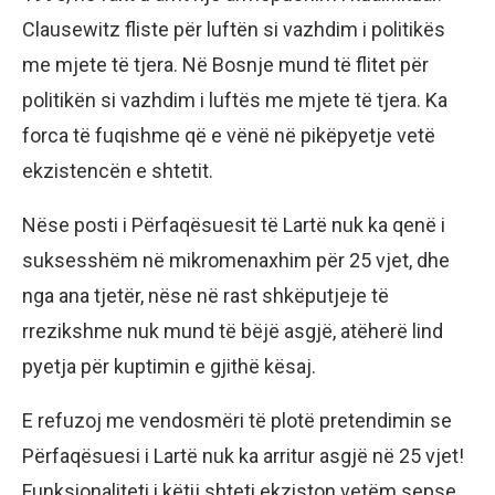
Clausewitz fliste për luftën si vazhdim i politikës
me mjete të tjera. Në Bosnje mund të flitet për
politikën si vazhdim i luftës me mjete të tjera. Ka
forca të fuqishme që e vënë në pikëpyetje vetë
ekzistencën e shtetit.
Nëse posti i Përfaqësuesit të Lartë nuk ka qenë i
suksesshëm në mikromenaxhim për 25 vjet, dhe
nga ana tjetër, nëse në rast shkëputjeje të
rrezikshme nuk mund të bëjë asgjë, atëherë lind
pyetja për kuptimin e gjithë kësaj.
E refuzoj me vendosmëri të plotë pretendimin se
Përfaqësuesi i Lartë nuk ka arritur asgjë në 25 vjet!
Funksionaliteti i këtij shteti ekziston vetëm sepse