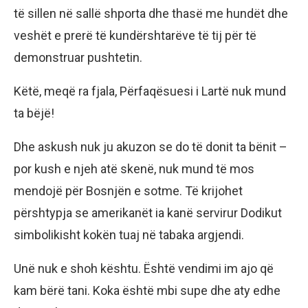
të sillen në sallë shporta dhe thasë me hundët dhe
veshët e prerë të kundërshtarëve të tij për të
demonstruar pushtetin.
Këtë, meqë ra fjala, Përfaqësuesi i Lartë nuk mund
ta bëjë!
Dhe askush nuk ju akuzon se do të donit ta bënit –
por kush e njeh atë skenë, nuk mund të mos
mendojë për Bosnjën e sotme. Të krijohet
përshtypja se amerikanët ia kanë servirur Dodikut
simbolikisht kokën tuaj në tabaka argjendi.
Unë nuk e shoh kështu. Është vendimi im ajo që
kam bërë tani. Koka është mbi supe dhe aty edhe