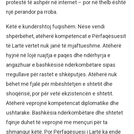
protestë të ashpër në internet – por në thelb është
një perandor pa rroba.
Këtë e kundërshtoj fuqishëm. Nëse vendi
shpërbëhet, atëherë kompetencat e Përfaqësuesit
të Lartë vërtet nuk janë të mjaftueshme. Atëherë
hyjnë në lojë ruajtja e paqes dhe ndërhyrja e
angazhuar e bashkësisë ndërkombëtare sipas
rregullave për rastet e shkëputjes. Atëherë nuk
bëhet më fjalë për mbështetjen e shtetit dhe
shoqërisë, por për vetë ekzistencën e shtetit.
Atëherë veprojnë kompetencat diplomatike dhe
ushtarake. Bashkësia ndërkombëtare dhe shtetet
fqinje duhet të veprojnë me mençuri për ta
shmangur këtë. Por Përfaqësuesi i Lartë ka ende