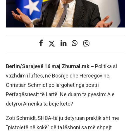
Berlin/Sarajevë 16 maj Zhurnal.mk –
Politika si
vazhdim i luftës, në Bosnje dhe Hercegovinë,
Christian Schmidt po largohet nga posti i
Përfaqësuesit të Lartë. Ne duam ta pyesim: A e
detyroi Amerika ta bëjë këtë?
Zoti Schmidt, SHBA-të ju detyruan praktikisht me
“pistoletë në kokë” që ta lëshoni sa më shpejt