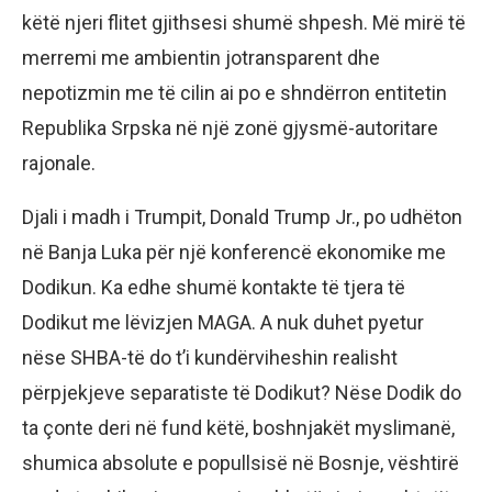
këtë njeri flitet gjithsesi shumë shpesh. Më mirë të
merremi me ambientin jotransparent dhe
nepotizmin me të cilin ai po e shndërron entitetin
Republika Srpska në një zonë gjysmë-autoritare
rajonale.
Djali i madh i Trumpit, Donald Trump Jr., po udhëton
në Banja Luka për një konferencë ekonomike me
Dodikun. Ka edhe shumë kontakte të tjera të
Dodikut me lëvizjen MAGA. A nuk duhet pyetur
nëse SHBA-të do t’i kundërviheshin realisht
përpjekjeve separatiste të Dodikut? Nëse Dodik do
ta çonte deri në fund këtë, boshnjakët myslimanë,
shumica absolute e popullsisë në Bosnje, vështirë