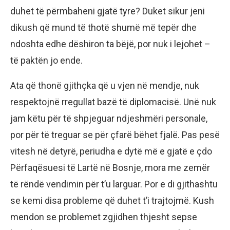
duhet të përmbaheni gjatë tyre? Duket sikur jeni
dikush që mund të thotë shumë më tepër dhe
ndoshta edhe dëshiron ta bëjë, por nuk i lejohet –
të paktën jo ende.
Ata që thonë gjithçka që u vjen në mendje, nuk
respektojnë rregullat bazë të diplomacisë. Unë nuk
jam këtu për të shpjeguar ndjeshmëri personale,
por për të treguar se për çfarë bëhet fjalë. Pas pesë
vitesh në detyrë, periudha e dytë më e gjatë e çdo
Përfaqësuesi të Lartë në Bosnje, mora me zemër
të rëndë vendimin për t’u larguar. Por e di gjithashtu
se kemi disa probleme që duhet t’i trajtojmë. Kush
mendon se problemet zgjidhen thjesht sepse