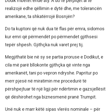
Dodik mbetet ende aty. A do të përpiqet ai të
realizojë edhe qëllimin e dytë dhe, me tolerancën
amerikane, ta shkatërrojë Bosnjën?
Do ta kuptoni që nuk dua të flas për emra, sidomos
kur emri që përmendët po përmendet gjithsesi
tepër shpesh. Gjithçka nuk varet prej tij.
Megjithatë bie në sy se partia proruse e Dodikut, e
cila më parë bllokonte gjithçka që vinte nga
amerikanët, tani po vepron ndryshe. Papritur po
merr pjesë në miratimin me procedurë të
përshpejtuar të një ligji për ndërtimin e gazsjellësit
që dëshirohet nga biznesmenë pranë Trumpit.
Unë nuk e marr këtë sipas vlerës nominale – për