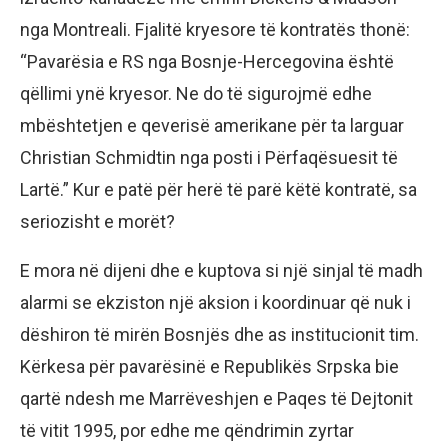
nga Montreali. Fjalitë kryesore të kontratës thonë:
“Pavarësia e RS nga Bosnje-Hercegovina është
qëllimi ynë kryesor. Ne do të sigurojmë edhe
mbështetjen e qeverisë amerikane për ta larguar
Christian Schmidtin nga posti i Përfaqësuesit të
Lartë.” Kur e patë për herë të parë këtë kontratë, sa
seriozisht e morët?
E mora në dijeni dhe e kuptova si një sinjal të madh
alarmi se ekziston një aksion i koordinuar që nuk i
dëshiron të mirën Bosnjës dhe as institucionit tim.
Kërkesa për pavarësinë e Republikës Srpska bie
qartë ndesh me Marrëveshjen e Paqes të Dejtonit
të vitit 1995, por edhe me qëndrimin zyrtar