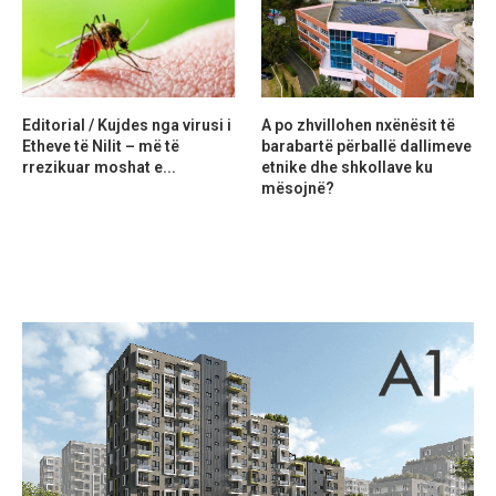
Editorial / Kujdes nga virusi i
A po zhvillohen nxënësit të
Etheve të Nilit – më të
barabartë përballë dallimeve
rrezikuar moshat e...
etnike dhe shkollave ku
mësojnë?