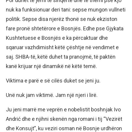
Por duhet të jemi të sinqertë dhe të themi pse kjo
nuk ka funksionuar deri tani: sepse mungon vullneti
politik. Sepse disa njerëz thonë se nuk ekziston
fare pronë shtetërore e Bosnjës. Edhe pse Gjykata
Kushtetuese e Bosnjës e ka përcaktuar dhe
sqaruar vazhdimisht këtë çështje në vendimet e
saj. SHBA-të, këtë duhet ta pranojmë, të paktën
kanë krijuar një dinamikë në këtë temë.
Viktima e parë e së cilës duket se jeni ju.
Unë nuk jam viktimë. Jam një njeri i lirë.
Ju jeni marrë me veprën e nobelistit boshnjak Ivo
Andrić dhe e njihni skenën nga romani i tij “Vezirët
dhe Konsujt”, ku veziri osman në Bosnje urdhëron