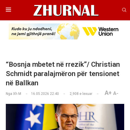
“Bosnja mbetet në rrezik”/ Christian
Schmidt paralajmëron për tensionet
në Ballkan
A+
A-
Nga
Xh M
16.05.2026 22:40
2,908
e lexuar