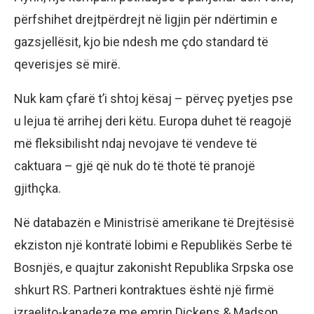
përfshihet drejtpërdrejt në ligjin për ndërtimin e
gazsjellësit, kjo bie ndesh me çdo standard të
qeverisjes së mirë.
Nuk kam çfarë t’i shtoj kësaj – përveç pyetjes pse
u lejua të arrihej deri këtu. Europa duhet të reagojë
më fleksibilisht ndaj nevojave të vendeve të
caktuara – gjë që nuk do të thotë të pranojë
gjithçka.
Në databazën e Ministrisë amerikane të Drejtësisë
ekziston një kontratë lobimi e Republikës Serbe të
Bosnjës, e quajtur zakonisht Republika Srpska ose
shkurt RS. Partneri kontraktues është një firmë
izraelito-kanadeze me emrin Dickens & Madson