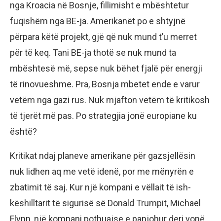
nga Kroacia në Bosnje, fillimisht e mbështetur
fuqishëm nga BE-ja. Amerikanët po e shtyjnë
përpara këtë projekt, gjë që nuk mund t’u merret
për të keq. Tani BE-ja thotë se nuk mund ta
mbështesë më, sepse nuk bëhet fjalë për energji
të rinovueshme. Pra, Bosnja mbetet ende e varur
vetëm nga gazi rus. Nuk mjafton vetëm të kritikosh
të tjerët më pas. Po strategjia jonë europiane ku
është?
Kritikat ndaj planeve amerikane për gazsjellësin
nuk lidhen aq me vetë idenë, por me mënyrën e
zbatimit të saj. Kur një kompani e vëllait të ish-
këshilltarit të sigurisë së Donald Trumpit, Michael
Flynn, një kompani pothuajse e panjohur deri vonë,