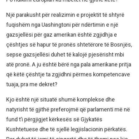
Një parakusht për realizimin e projektit të shtyrë
fuqishëm nga Uashingtoni për ndërtimin e një
gazsjellësi për gaz amerikan është zgjidhja e
çështjes së hapur të pronës shtetërore të Bosnjës,
sepse gazsjellësi duhet të kalojë pjesërisht mbi
atë pronë. A ju është bërë nga pala amerikane pritja
që këtë çështje ta zgjidhni përmes kompetencave
tuaja, pra me dekret?
Kjo është një situatë shumë komplekse dhe
natyrisht të gjithë preferojmë që parlamenti më në
fund t’i përgjigjet kërkesës së Gjykatës
Kushtetuese dhe të sjellë legjislacionin përkatës.