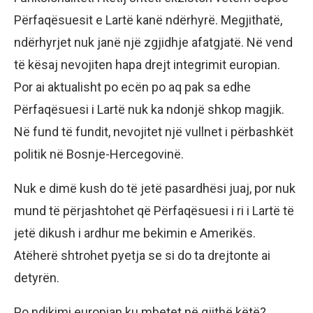
Përfaqësuesit e Lartë kanë ndërhyrë. Megjithatë,
ndërhyrjet nuk janë një zgjidhje afatgjatë. Në vend
të kësaj nevojiten hapa drejt integrimit europian.
Por ai aktualisht po ecën po aq pak sa edhe
Përfaqësuesi i Lartë nuk ka ndonjë shkop magjik.
Në fund të fundit, nevojitet një vullnet i përbashkët
politik në Bosnje-Hercegovinë.
Nuk e dimë kush do të jetë pasardhësi juaj, por nuk
mund të përjashtohet që Përfaqësuesi i ri i Lartë të
jetë dikush i ardhur me bekimin e Amerikës.
Atëherë shtrohet pyetja se si do ta drejtonte ai
detyrën.
Po ndikimi europian ku mbetet në gjithë këtë?