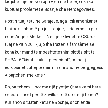
largohet një person apo vjen një tjetër, nuk i ka
kuptuar problemet e Bosnje dhe Hercegovinës.
Postin tuaj këtu në Sarajevë, nga i cili amerikanët
tani pak a shumë po ju largojnë, ia detyroni jo pak
edhe Angela Merkelit. Në një aktivitet të CSU-së
tuaj në vitin 2017, ajo tha frazën e famshme se
koha kur mund të mbështeteshim plotësisht te
SHBA-të “kishte kaluar pjesërisht”, prandaj
europianët duhej të merrnin më shumë përgjegjësi.
A pajtoheni me këtë?
Po, pajtohem – por me një pyetje: Çfarë kemi bërë
ne europianët për të zhvilluar një strategji tonën?
Kur shoh situatën këtu në Bosnje, shoh ende