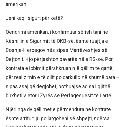
amerikan.
Jeni kaq i sigurt për këtë?
Qëndrimi amerikan, i konfirmuar sërish tani në
Këshillin e Sigurimit të OKB-së, është ruajtja e
Bosnje-Hercegovinës sipas Marrëveshjes së
Dejtonit. Kjo përjashton pavarësinë e RS-së. Por
kontrata e lobimit përshkruan një qëllim të qartë,
për realizimin e të cilit po qarkullojnë shumë para –
sipas asaj që dëgjohet, pothuajse aq sa i gjithë
buxheti vjetor i Zyrës së Përfaqësuesit të Lartë.
Njëri nga dy qëllimet e përmendura në kontratë
është arritur: ju po largoheni së shpejti, ndërsa