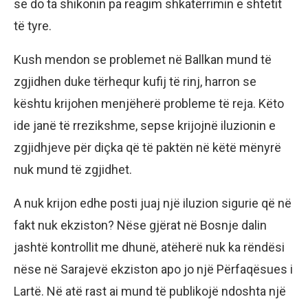
se do ta shikonin pa reagim shkatërrimin e shtetit
të tyre.
Kush mendon se problemet në Ballkan mund të
zgjidhen duke tërhequr kufij të rinj, harron se
kështu krijohen menjëherë probleme të reja. Këto
ide janë të rrezikshme, sepse krijojnë iluzionin e
zgjidhjeve për diçka që të paktën në këtë mënyrë
nuk mund të zgjidhet.
A nuk krijon edhe posti juaj një iluzion sigurie që në
fakt nuk ekziston? Nëse gjërat në Bosnje dalin
jashtë kontrollit me dhunë, atëherë nuk ka rëndësi
nëse në Sarajevë ekziston apo jo një Përfaqësues i
Lartë. Në atë rast ai mund të publikojë ndoshta një