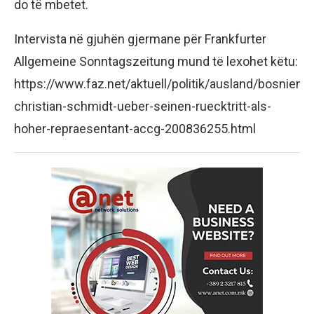
do të mbetet.
Intervista në gjuhën gjermane për Frankfurter
Allgemeine Sonntagszeitung mund të lexohet këtu:
https://www.faz.net/aktuell/politik/ausland/bosnien-
christian-schmidt-ueber-seinen-ruecktritt-als-
hoher-repraesentant-accg-200836255.html