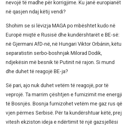
nevojë të madhe për korrigjime. Ku janë europianët
në qasjen ndaj këtij vendi?
Shohim se si lëvizja MAGA po mbështet kudo në
Europë miqtë e Rusisë dhe kundërshtarët e BE-së:
në Gjermani AfD-në, në Hungari Viktor Orbánin, këtu
separatistin serbo-boshnjak Milorad Dodik,
ndjekësin më besnik të Putinit në rajon. Si mund
dhe duhet të reagojë BE-ja?
Së pari, ajo nuk duhet vetëm të reagojë, por të
veprojë. Ta marrim çështjen e furnizimit me energji
të Bosnjës. Bosnja furnizohet vetëm me gaz rus që
vjen përmes Serbisë. Për ta kundërshtuar këtë, prej
vitesh ekziston ideja e ndërtimit të një gazsjellësi