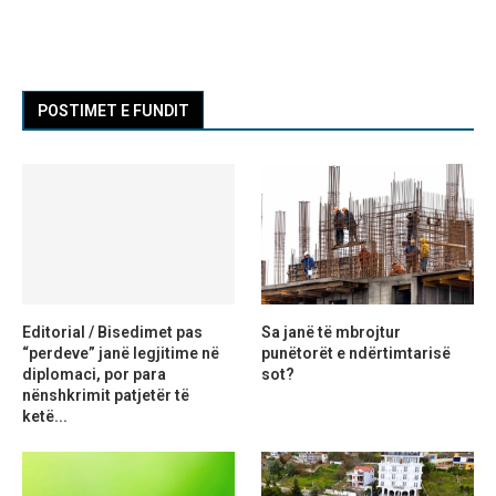
POSTIMET E FUNDIT
Editorial / Bisedimet pas
Sa janë të mbrojtur
“perdeve” janë legjitime në
punëtorët e ndërtimtarisë
diplomaci, por para
sot?
nënshkrimit patjetër të
ketë...