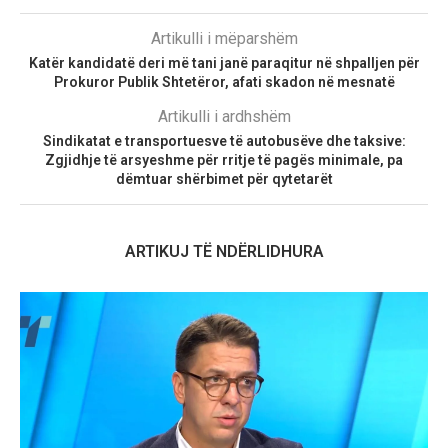
Artikulli i mëparshëm
Katër kandidatë deri më tani janë paraqitur në shpalljen për
Prokuror Publik Shtetëror, afati skadon në mesnatë
Artikulli i ardhshëm
Sindikatat e transportuesve të autobusëve dhe taksive:
Zgjidhje të arsyeshme për rritje të pagës minimale, pa
dëmtuar shërbimet për qytetarët
ARTIKUJ TË NDËRLIDHURA