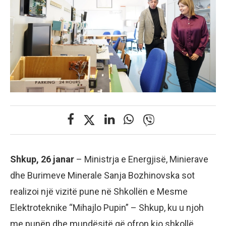
Shkup, 26 janar
– Ministrja e Energjisë, Minierave
dhe Burimeve Minerale Sanja Bozhinovska sot
realizoi një vizitë pune në Shkollën e Mesme
Elektroteknike “Mihajlo Pupin” – Shkup, ku u njoh
me punën dhe mundësitë që ofron kjo shkollë