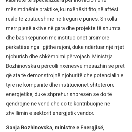
mësimdhënie praktike, ku nxënësit fitojnë aftësi
reale të zbatueshme në tregun e punës. Shkolla
merr pjesë aktive në gara dhe projekte të shumta
dhe bashkëpunon me institucionet arsimore
përkatëse nga i gjithë rajoni, duke ndërtuar një rrjet
njohurish dhe shkëmbimi përvojash. Ministrja
Bozhinovska u përcolli nxënësve mesazhin se pret
që ata të demonstrojnë njohuritë dhe potencialin e
tyre në kompanitë dhe institucionet shtetërore
energjetike, duke shprehur shpresën se do të
qëndrojnë në vend dhe do të kontribuojnë në
zhvillimin e sektorit energjetik vendor.
Sanja Bozhinovska, ministre e Energjisë,