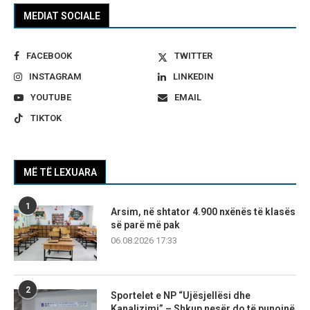
MEDIAT SOCIALE
FACEBOOK
TWITTER
INSTAGRAM
LINKEDIN
YOUTUBE
EMAIL
TIKTOK
MË TË LEXUARA
1
Arsim, në shtator 4.900 nxënës të klasës
së parë më pak
06.08.2026 17:33
2
Sportelet e NP “Ujësjellësi dhe
Kanalizimi” – Shkup nesër do të punojnë