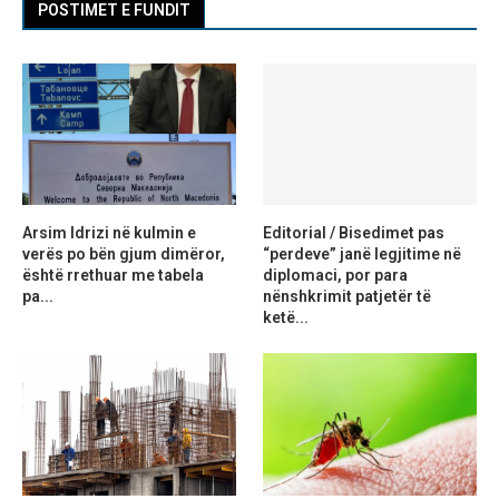
POSTIMET E FUNDIT
Arsim Idrizi në kulmin e
Editorial / Bisedimet pas
verës po bën gjum dimëror,
“perdeve” janë legjitime në
është rrethuar me tabela
diplomaci, por para
pa...
nënshkrimit patjetër të
ketë...