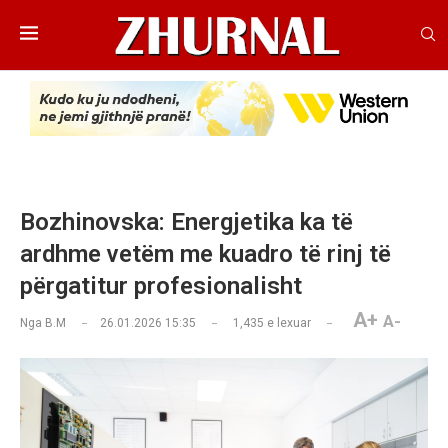
Bozhinovska: Energjetika ka të
ardhme vetëm me kuadro të rinj të
përgatitur profesionalisht
A+
A-
Nga
B.M
26.01.2026 15:35
1,435
e lexuar