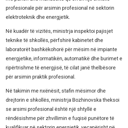
profesionale për arsimin profesional në sektorin
elektroteknik dhe energjetik.
Në kuadër të vizitës, ministrja inspektoi pajisjet
teknike të shkollës, përfshirë kabinetet dhe
laboratorët bashkëkohorë për mësim në impiante
energjetike, informatikën, automatikë dhe burimet e
ripërtrishme të energjisë, të cilat janë thelbësore
për arsimin praktik profesional.
Në takimin me nxënësit, stafin mësimor dhe
drejtorin e shkollës, ministrja Bozhinovska theksoi
se arsimi profesional është një shtyllë e
rëndësishme për zhvillimin e fuqisë punëtore të
kualifikuar në sektorin energjetik, veçanërisht në