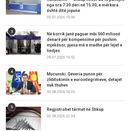
nga ora 7:30 deri në 15:30, e mërkura
është ditë jopune
05.01.2026 10:36
3
Në korrik janë paguar mbi 560 milionë
denarë për kompensime për pushim
mjekësor, pjesa më e madhe për lejet e
lindjes
28.07.2026 15:52
4
Mucunski: Qeveria punon për
zhbllokimin e eurointegrimeve, detajet
nuk thuhen
03.08.2026 16:35
5
Regjistrohet tërmet në Shkup
02.08.2026 22:34