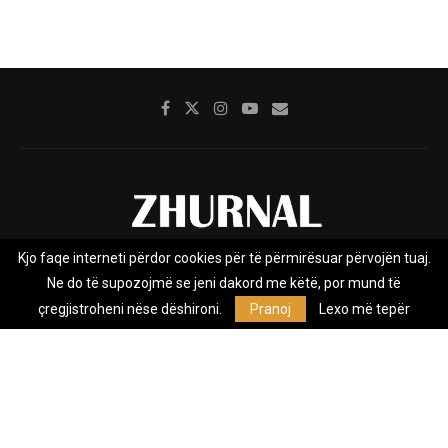
Kjo faqe interneti përdor cookies për të përmirësuar përvojën tuaj.
Rreth nesh
Impresumi
Marketing
Kontakt
Ne do të supozojmë se jeni dakord me këtë, por mund të
Privacy Policy
çregjistroheni nëse dëshironi.
Pranoj
Lexo më tepër
Zhurnal.mk është Agjenci e Lajmeve e pavarur, e themeluar në vitin
2009, që e mbulon Maqedoninë, Kosovën, Shqipërinë edhe lajmet
nga bota.
@2026 - All Right Reserved. Designed and Developed by
Anet.Com.Mk