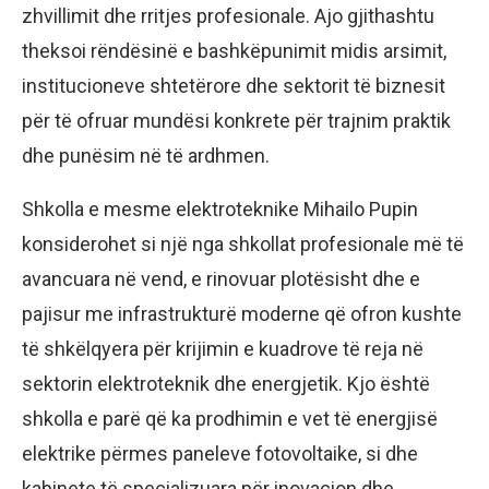
zhvillimit dhe rritjes profesionale. Ajo gjithashtu
theksoi rëndësinë e bashkëpunimit midis arsimit,
institucioneve shtetërore dhe sektorit të biznesit
për të ofruar mundësi konkrete për trajnim praktik
dhe punësim në të ardhmen.
Shkolla e mesme elektroteknike Mihailo Pupin
konsiderohet si një nga shkollat profesionale më të
avancuara në vend, e rinovuar plotësisht dhe e
pajisur me infrastrukturë moderne që ofron kushte
të shkëlqyera për krijimin e kuadrove të reja në
sektorin elektroteknik dhe energjetik. Kjo është
shkolla e parë që ka prodhimin e vet të energjisë
elektrike përmes paneleve fotovoltaike, si dhe
kabinete të specializuara për inovacion dhe