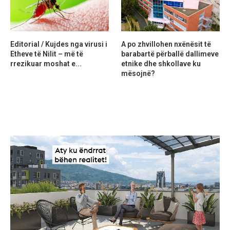
Editorial / Kujdes nga virusi i
A po zhvillohen nxënësit të
Etheve të Nilit – më të
barabartë përballë dallimeve
rrezikuar moshat e...
etnike dhe shkollave ku
mësojnë?