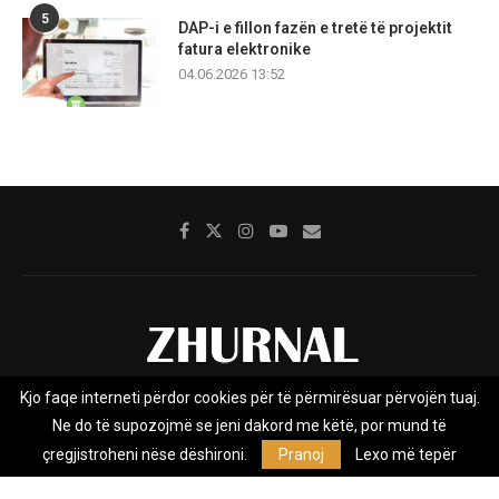
5
DAP-i e fillon fazën e tretë të projektit
fatura elektronike
04.06.2026 13:52
Kjo faqe interneti përdor cookies për të përmirësuar përvojën tuaj.
Rreth nesh
Impresumi
Marketing
Kontakt
Ne do të supozojmë se jeni dakord me këtë, por mund të
Privacy Policy
çregjistroheni nëse dëshironi.
Pranoj
Lexo më tepër
Zhurnal.mk është Agjenci e Lajmeve e pavarur, e themeluar në vitin