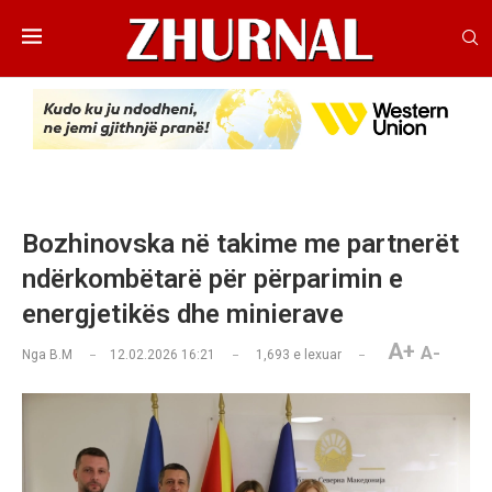
Bozhinovska në takime me partnerët
ndërkombëtarë për përparimin e
energjetikës dhe minierave
A+
A-
Nga
B.M
12.02.2026 16:21
1,693
e lexuar