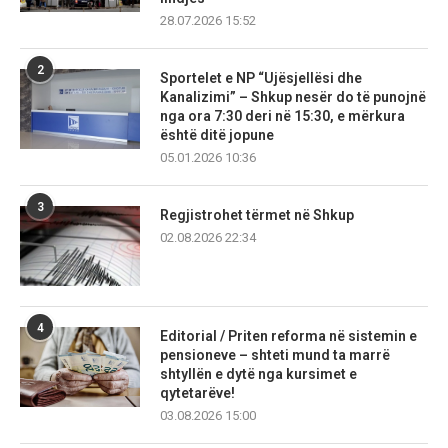
28.07.2026 15:52
2
Sportelet e NP “Ujësjellësi dhe
Kanalizimi” – Shkup nesër do të punojnë
nga ora 7:30 deri në 15:30, e mërkura
është ditë jopune
05.01.2026 10:36
3
Regjistrohet tërmet në Shkup
02.08.2026 22:34
4
Editorial / Priten reforma në sistemin e
pensioneve – shteti mund ta marrë
shtyllën e dytë nga kursimet e
qytetarëve!
03.08.2026 15:00