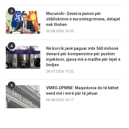
3
Mucunski: Qeveria punon për
zhbllokimin e eurointegrimeve, detajet
nuk thuhen
03.08.2026 16:35
4
Në korrik janë paguar mbi 560 milionë
denarë për kompensime për pushim
mjekësor, pjesa më e madhe për lejet e
lindjes
28.07.2026 15:52
5
VMRO‑DPMNE: Maqedonia do të bëhet
vend më i mirë për të jetuar
03.08.2026 16:17