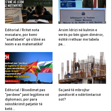
Editorial / Rritet nota
Arsim Idrizi në kulmin e
mesatare, por kemi
verës po bën gjum dimëror,
“analfabetë” që s’dinë as
është rrethuar me tabela
lexim e as matematikë!
pa...
Editorial / Bisedimet pas
Sa janë të mbrojtur
“perdeve” janë legjitime në
punëtorët e ndërtimtarisë
diplomaci, por para
sot?
nënshkrimit patjetër të
ketë...