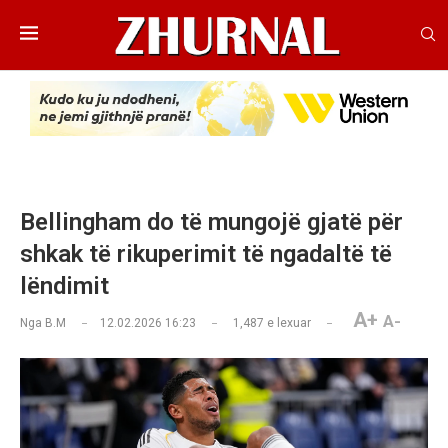
Bellingham do të mungojë gjatë për
shkak të rikuperimit të ngadaltë të
lëndimit
A+
A-
Nga
B.M
12.02.2026 16:23
1,487
e lexuar