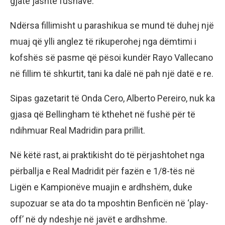
gjatë jashtë fushave.
Ndërsa fillimisht u parashikua se mund të duhej një
muaj që ylli anglez të rikuperohej nga dëmtimi i
kofshës së pasme që pësoi kundër Rayo Vallecano
në fillim të shkurtit, tani ka dalë në pah një datë e re.
Sipas gazetarit të Onda Cero, Alberto Pereiro, nuk ka
gjasa që Bellingham të kthehet në fushë për të
ndihmuar Real Madridin para prillit.
Në këtë rast, ai praktikisht do të përjashtohet nga
përballja e Real Madridit për fazën e 1/8-tës në
Ligën e Kampionëve muajin e ardhshëm, duke
supozuar se ata do ta mposhtin Benficën në ‘play-
off’ në dy ndeshje në javët e ardhshme.