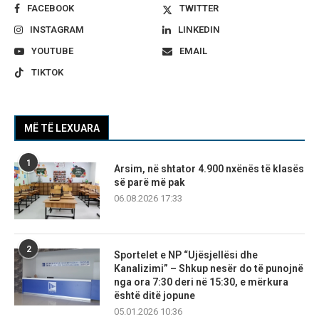
FACEBOOK
TWITTER
INSTAGRAM
LINKEDIN
YOUTUBE
EMAIL
TIKTOK
MË TË LEXUARA
1
Arsim, në shtator 4.900 nxënës të klasës
së parë më pak
06.08.2026 17:33
2
Sportelet e NP “Ujësjellësi dhe
Kanalizimi” – Shkup nesër do të punojnë
nga ora 7:30 deri në 15:30, e mërkura
është ditë jopune
05.01.2026 10:36